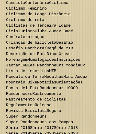
Candiota
Centenário
Ciclismo
Ciclismo Feminino
Ciclismo de Longa Distância
Ciclismo de ruta
Ciclistas de Terceira Idade
CicloTurismo
Clube Audax Bagé
Confraternização
Crianças de bicicleta
Desafio
Desafio Candiota/Bagé de MTB
Descrição de Rota
Dicas
Gravel
Homenagem
Homologações
Inscrições
Jantar
LRM
Les Randonneurs Mondiaux
Lista de inscritos
MTB
Mandala da Terra
Medalhas
Mini Audax
Mountain Bike
Notícias
Orientações
Punta del Este
Randonneur 10000
Randonneurs
Rastreamento
Rastreamento de ciclistas
Regulamentos
Release
Revista Bicicleta
Seguro
Super Randonneurs
Super Randonneurs dos Pampas
Série 2016
Série 2017
Série 2018
Série 2019
Série 2020
Série 2023