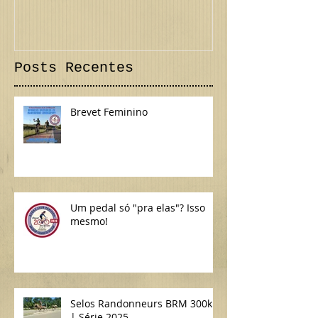
tem suas datas...
300 km Inte
Confira!
Posts Recentes
Brevet Feminino
Um pedal só "pra elas"? Isso
mesmo!
Selos Randonneurs BRM 300km
| Série 2025