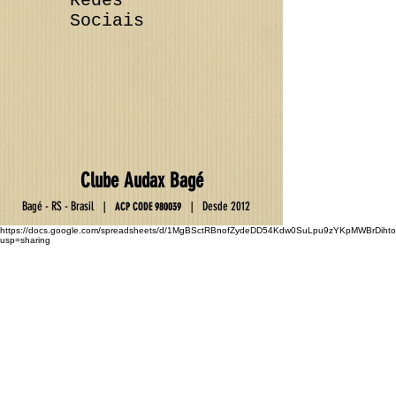
Redes
Sociais
Club
e
Au
da
x Ba
gé
Ba
gé - RS - Brasil
D
esde 2012
|
|
ACP C
OD
E
9800
39
https://docs.google.com/spreadsheets/d/1MgBSctRBnofZydeDD54Kdw0SuLpu9zYKpMWBrDihto
usp=sharing