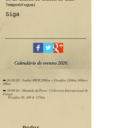
Tempos
Uruguai
Siga
Calendário de eve
ntos 2026:
​
➡️ 26/04/26 | Audax BRM 200km + Desafios 120km, 60km e
30km
➡️ 30/08/26 | Mandala da Terra | Ciclorrota Internacional do
Pampa
Desafios 50, 100 & 175km