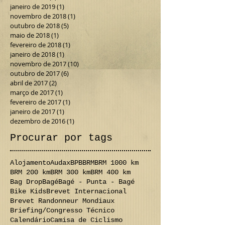
janeiro de 2019
(1)
1 post
novembro de 2018
(1)
1 post
outubro de 2018
(5)
5 posts
maio de 2018
(1)
1 post
fevereiro de 2018
(1)
1 post
janeiro de 2018
(1)
1 post
novembro de 2017
(10)
10 posts
outubro de 2017
(6)
6 posts
abril de 2017
(2)
2 posts
março de 2017
(1)
1 post
fevereiro de 2017
(1)
1 post
janeiro de 2017
(1)
1 post
dezembro de 2016
(1)
1 post
Procurar por tags
Alojamento
Audax
BPB
BRM
BRM 1000 km
BRM 200 km
BRM 300 km
BRM 400 km
Bag Drop
Bagé
Bagé - Punta - Bagé
Bike Kids
Brevet Internacional
Brevet Randonneur Mondiaux
Briefing/Congresso Técnico
Calendário
Camisa de Ciclismo