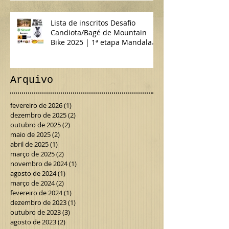
Lista de inscritos Desafio
Candiota/Bagé de Mountain
Bike 2025 | 1ª etapa Mandala
da Terra MTB & Gravel
Arquivo
fevereiro de 2026
(1)
1 post
dezembro de 2025
(2)
2 posts
outubro de 2025
(2)
2 posts
maio de 2025
(2)
2 posts
abril de 2025
(1)
1 post
março de 2025
(2)
2 posts
novembro de 2024
(1)
1 post
agosto de 2024
(1)
1 post
março de 2024
(2)
2 posts
fevereiro de 2024
(1)
1 post
dezembro de 2023
(1)
1 post
outubro de 2023
(3)
3 posts
agosto de 2023
(2)
2 posts