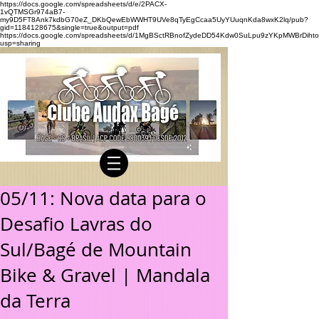
https://docs.google.com/spreadsheets/d/e/2PACX-
1vQTMSGr974aB7-
my9D5FT8Ank7kdbG70eZ_DKbQewEbWWHT9UVe8qTyEgCcaa5UyYUuqnKda8wxK2lq/pub?
gid=1184128675&single=true&output=pdf
https://docs.google.com/spreadsheets/d/1MgBSctRBnofZydeDD54Kdw0SuLpu9zYKpMWBrDihto
usp=sharing
05/11: Nova data para o
Desafio Lavras do
Sul/Bagé de Mountain
Bike & Gravel | Mandala
da Terra