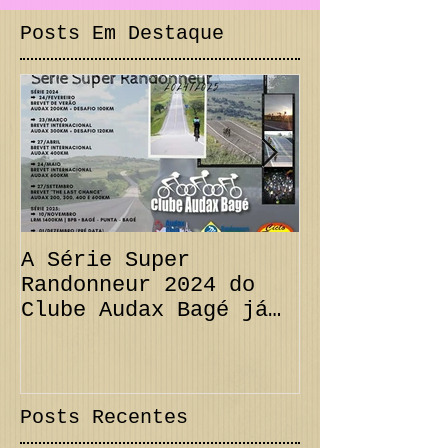
Posts Em Destaque
A Série Super
PRORROGAÇÃO
Randonneur 2024 do
km + Desafi
Clube Audax Bagé já
CANCELAMENT
tem suas datas...
300 km Inte
Confira!
Posts Recentes