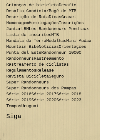
Crianças de bicicleta
Desafio
Desafio Candiota/Bagé de MTB
Descrição de Rota
Dicas
Gravel
Homenagem
Homologações
Inscrições
Jantar
LRM
Les Randonneurs Mondiaux
Lista de inscritos
MTB
Mandala da Terra
Medalhas
Mini Audax
Mountain Bike
Notícias
Orientações
Punta del Este
Randonneur 10000
Randonneurs
Rastreamento
Rastreamento de ciclistas
Regulamentos
Release
Revista Bicicleta
Seguro
Super Randonneurs
Super Randonneurs dos Pampas
Série 2016
Série 2017
Série 2018
Série 2019
Série 2020
Série 2023
Tempos
Uruguai
Siga