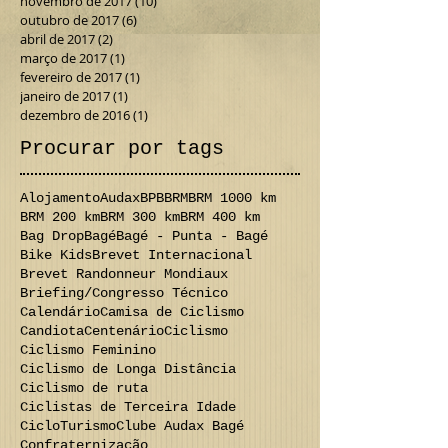
novembro de 2017
(10)
10 posts
outubro de 2017
(6)
6 posts
abril de 2017
(2)
2 posts
março de 2017
(1)
1 post
fevereiro de 2017
(1)
1 post
janeiro de 2017
(1)
1 post
dezembro de 2016
(1)
1 post
Procurar por tags
Alojamento
Audax
BPB
BRM
BRM 1000 km
BRM 200 km
BRM 300 km
BRM 400 km
Bag Drop
Bagé
Bagé - Punta - Bagé
Bike Kids
Brevet Internacional
Brevet Randonneur Mondiaux
Briefing/Congresso Técnico
Calendário
Camisa de Ciclismo
Candiota
Centenário
Ciclismo
Ciclismo Feminino
Ciclismo de Longa Distância
Ciclismo de ruta
Ciclistas de Terceira Idade
CicloTurismo
Clube Audax Bagé
Confraternização