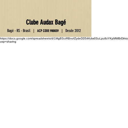
Club
e
Au
da
x Ba
gé
Ba
gé - RS - Brasil
D
esde 2012
|
|
ACP C
OD
E
9800
39
https://docs.google.com/spreadsheets/d/1MgBSctRBnofZydeDD54Kdw0SuLpu9zYKpMWBrDihto
usp=sharing