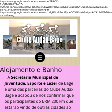
https://docs.google.com/spreadsheets/d/e/2PACX-
1vQTMSGr974aB7-
my9D5FT8Ank7kdbG70eZ_DKbQewEbWWHT9UVe8qTyEgCcaa5UyYUuqnKda8wxK2lq/pub?
gid=1184128675&single=true&output=pdf
https://docs.google.com/spreadsheets/d/1MgBSctRBnofZydeDD54Kdw0SuLpu9zYKpMWBrDihto
usp=sharing
Alojamento e Banho
   A 
Secretaria Municipal de 
Juventude, Esporte e Lazer
 de Bagé 
é uma das parceiras do Clube Audax 
Bagé e acabou de nos confirmar que 
os participantes do BRM 200 km que 
estarão vindo de outras cidades ao 