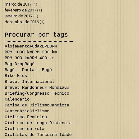
março de 2017
(1)
1 post
fevereiro de 2017
(1)
1 post
janeiro de 2017
(1)
1 post
dezembro de 2016
(1)
1 post
Procurar por tags
Alojamento
Audax
BPB
BRM
BRM 1000 km
BRM 200 km
BRM 300 km
BRM 400 km
Bag Drop
Bagé
Bagé - Punta - Bagé
Bike Kids
Brevet Internacional
Brevet Randonneur Mondiaux
Briefing/Congresso Técnico
Calendário
Camisa de Ciclismo
Candiota
Centenário
Ciclismo
Ciclismo Feminino
Ciclismo de Longa Distância
Ciclismo de ruta
Ciclistas de Terceira Idade