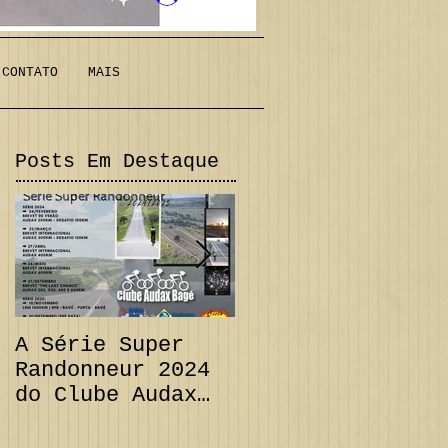
CONTATO
MAIS
Posts Em Destaque
A Série Super
PRORROGAÇÃO
Randonneur 2024
Audax 200 km +
do Clube Audax
Desafio 111 km e
Bagé já tem suas
CANCELAMENTO
datas...
Audax 300 km