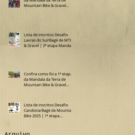
Mountain Bike & Gravel
2025 (Desafio Lavras do
Sul/Bagé de MTB)
Lista de inscritos Desafio
Lavras do Sul/Bagé de MTB
& Gravel | 2ª etapa Mandala
da Terra 2025
Confira como foi a 1ª etapa
da Mandala da Terra de
Mountain Bike & Gravel
2025 (15º Desafio
Candiota/Bagé de MTB)
Lista de inscritos Desafio
Candiota/Bagé de Mountain
Bike 2025 | 1ª etapa
Mandala da Terra MTB &
Gravel
Arquivo