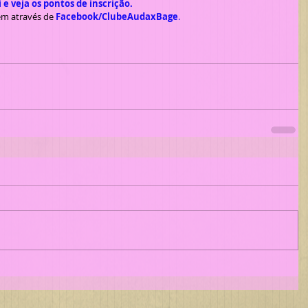
 e veja os pontos de inscrição.
m através de 
Facebook/ClubeAudaxBage
.