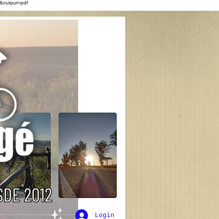
&output=pdf
Login