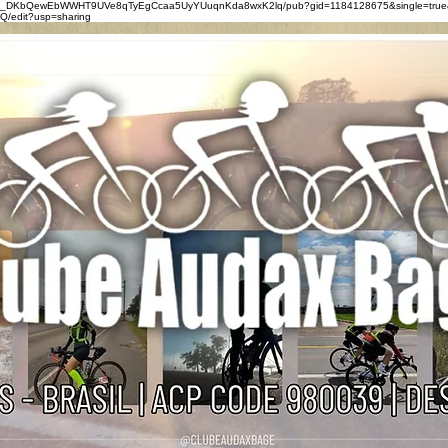
0eZ_DKbQewEbWWHT9UVe8qTyEgCcaa5UyYUuqnKda8wxK2lq/pub?gid=1184128675&single=true
/edit?usp=sharing