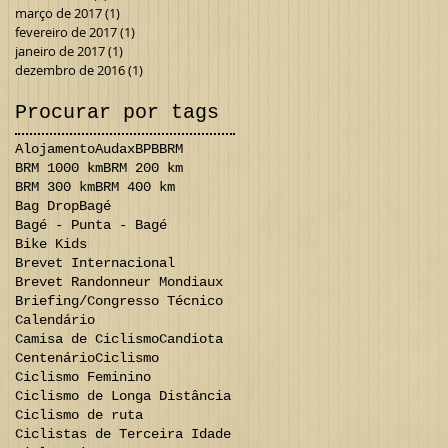
março de 2017
(1)
1 post
fevereiro de 2017
(1)
1 post
janeiro de 2017
(1)
1 post
dezembro de 2016
(1)
1 post
Procurar por tags
Alojamento
Audax
BPB
BRM
BRM 1000 km
BRM 200 km
BRM 300 km
BRM 400 km
Bag Drop
Bagé
Bagé - Punta - Bagé
Bike Kids
Brevet Internacional
Brevet Randonneur Mondiaux
Briefing/Congresso Técnico
Calendário
Camisa de Ciclismo
Candiota
Centenário
Ciclismo
Ciclismo Feminino
Ciclismo de Longa Distância
Ciclismo de ruta
Ciclistas de Terceira Idade