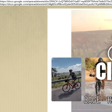
https://docs.google.com/spreadsheets/d/e/2PACX-1vQTMSGr974aB7-my9D5FT8Ank7kdbG7
https://docs.google.com/spreadsheets/d/1MgBSctRBnofZydeDD54Kdw0SuLpu9zYKpMWBrDihtoQ