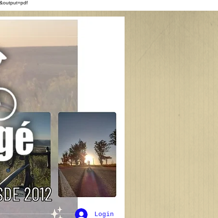
&output=pdf
Login