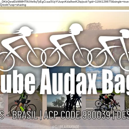
0eZ_DKbQewEbWWHT9UVe8qTyEgCcaa5UyYUuqnKda8wxK2lq/pub?gid=1184128675&single=true
/edit?usp=sharing