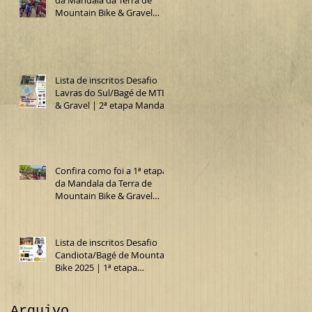
Mountain Bike & Gravel
2025 (Desafio Lavras do
Sul/Bagé de MTB)
Lista de inscritos Desafio
Lavras do Sul/Bagé de MTB
& Gravel | 2ª etapa Mandala
da Terra 2025
Confira como foi a 1ª etapa
da Mandala da Terra de
Mountain Bike & Gravel
2025 (15º Desafio
Candiota/Bagé de MTB)
Lista de inscritos Desafio
Candiota/Bagé de Mountain
Bike 2025 | 1ª etapa
Mandala da Terra MTB &
Gravel
Arquivo