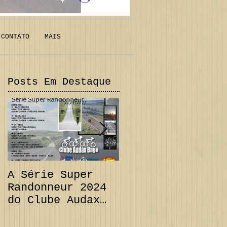
CONTATO
MAIS
Posts Em Destaque
A Série Super
PRORROGAÇÃO
Randonneur 2024
Audax 200 km +
do Clube Audax
Desafio 111 km e
Bagé já tem suas
CANCELAMENTO
datas...
Audax 300 km