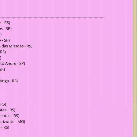
-------------------------------------------------------------------------------------- 
- RS)  
 - SP)  
  
- SP)  
das Missões - RS)  
RS)  
  
to André - SP)  
P)  
nga - RS)  
RS)  
s - RS)  
otas - RS)  
rizonte - MG)  
 RS)  
 