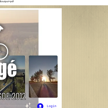
&output=pdf
Login