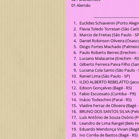
01 Alemão
------------------------------------
Euclides Schiavenin (Porto Alegre 
Flavia Toledo Torresan (São Carlos
Marcio de Freitas (São Paulo - SP)
Daniel Robinson Oliveira (Osasco 
Diogo Fortes Machado (Palmeira 
Paulo Roberto Berres (Erechim - 
Luciano Malacarne (Erechim - RS)
Gilberto Ferreira Paiva Filho (San
Luciana Cola Santo (São Paulo - S
Raniel Lima (São Paulo - SP)  
ILDO ALBERTO REBELATTO (Jacuti
Edison Gonçalves (Bagé - RS)  
Fabio Escuissato (Curitiba - PR)  
Inácio Todeschini (Paraí - RS)  
Vladire Ferraz de Oliveira (Bagé - 
BRUNO DOS SANTOS SILVA (Pelota
Luís Antônio de Souza Osório (Pel
Leandro de Lima Rangel (Belo Ho
Eduardo Mendonça Vivian (Bagé -
Ivo Corrêa de Bastos (Bagé - RS) 