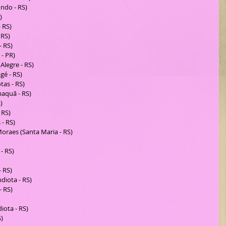
do - RS)  
  
RS)  
RS)  
RS)  
 PR)  
legre - RS)  
 - RS)  
as - RS)  
uã - RS)  
)  
RS)  
- RS)  
raes (Santa Maria - RS)  
 RS)  
RS)  
ota - RS)  
 RS)  
 
ota - RS)  
)  