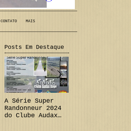
CONTATO
MAIS
Posts Em Destaque
A Série Super
PRORROGAÇÃO
Randonneur 2024
Audax 200 km +
do Clube Audax
Desafio 111 km e
Bagé já tem suas
CANCELAMENTO
datas...
Audax 300 km