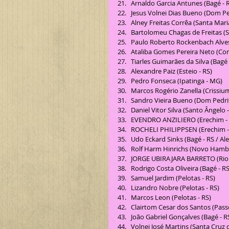
Arnaldo Garcia Antunes (Bagé - R
Jesus Volnei Dias Bueno (Dom Ped
Alney Freitas Corrêa (Santa Maria
Bartolomeu Chagas de Freitas (Sa
Paulo Roberto Rockenbach Alves (
Ataliba Gomes Pereira Neto (Co
Tiarles Guimarães da Silva (Bagé -
Alexandre Paiz (Esteio - RS)  
Pedro Fonseca (Ipatinga - MG)  
Marcos Rogério Zanella (Crissiuma
Sandro Vieira Bueno (Dom Pedrito
Daniel Vitor Silva (Santo Ângelo -
EVENDRO ANZILIERO (Erechim - R
ROCHELI PHILIPPSEN (Erechim - 
Udo Eckard Sinks (Bagé - RS / Al
Rolf Harm Hinrichs (Novo Hambu
JORGE UBIRAJARA BARRETO (Rio G
Rodrigo Costa Oliveira (Bagé - RS)
Samuel Jardim (Pelotas - RS)  
Lizandro Nobre (Pelotas - RS)  
Marcos Leon (Pelotas - RS)  
Clairtom Cesar dos Santos (Passo
João Gabriel Gonçalves (Bagé - RS
Volnei José Martins (Santa Cruz do