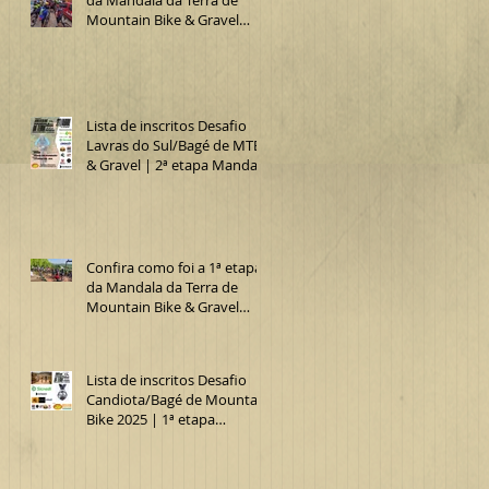
Mountain Bike & Gravel
2025 (Desafio Lavras do
Sul/Bagé de MTB)
Lista de inscritos Desafio
Lavras do Sul/Bagé de MTB
& Gravel | 2ª etapa Mandala
da Terra 2025
Confira como foi a 1ª etapa
da Mandala da Terra de
Mountain Bike & Gravel
2025 (15º Desafio
Candiota/Bagé de MTB)
Lista de inscritos Desafio
Candiota/Bagé de Mountain
Bike 2025 | 1ª etapa
Mandala da Terra MTB &
Gravel