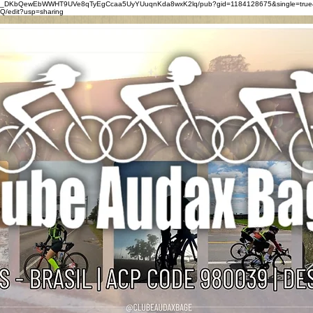
0eZ_DKbQewEbWWHT9UVe8qTyEgCcaa5UyYUuqnKda8wxK2lq/pub?gid=1184128675&single=true
/edit?usp=sharing