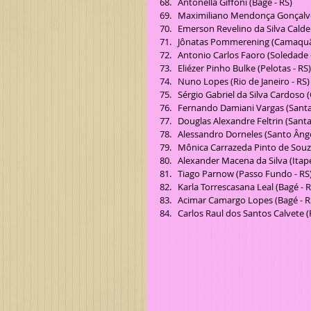
Antonella Giffoni (Bagé - RS)  
Maximiliano Mendonça Gonçalves
Emerson Revelino da Silva Caldeir
Jônatas Pommerening (Camaquã 
Antonio Carlos Faoro (Soledade -
Eliézer Pinho Bulke (Pelotas - RS)
Nuno Lopes (Rio de Janeiro - RS) 
Sérgio Gabriel da Silva Cardoso (
Fernando Damiani Vargas (Santa 
Douglas Alexandre Feltrin (Santa 
Alessandro Dorneles (Santo Ângel
Mônica Carrazeda Pinto de Souza 
Alexander Macena da Silva (Itaper
Tiago Parnow (Passo Fundo - RS)
Karla Torrescasana Leal (Bagé - R
Acimar Camargo Lopes (Bagé - RS
Carlos Raul dos Santos Calvete (P