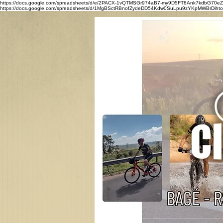
https://docs.google.com/spreadsheets/d/e/2PACX-1vQTMSGr974aB7-my9D5FT8Ank7kdbG7
https://docs.google.com/spreadsheets/d/1MgBSctRBnofZydeDD54Kdw0SuLpu9zYKpMWBrDihtoQ