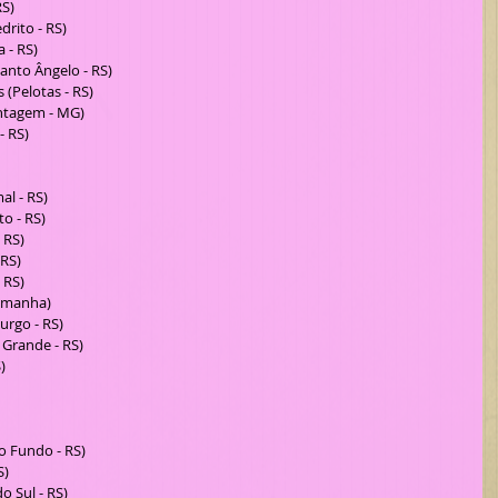
S)  
rito - RS)  
 - RS)  
nto Ângelo - RS)  
Pelotas - RS)  
ntagem - MG)  
 RS)  
l - RS)  
 - RS)  
 RS)  
S)  
RS)  
emanha)  
rgo - RS)  
rande - RS)  
  
 Fundo - RS)  
)  
 Sul - RS)  