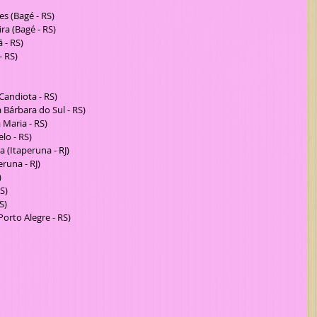
 (Bagé - RS)  
a (Bagé - RS)  
- RS)  
 RS)  
  
 
Candiota - RS)  
Bárbara do Sul - RS)  
Maria - RS)  
o - RS)  
(Itaperuna - RJ)  
una - RJ)  
  
S)  
)  
orto Alegre - RS) 