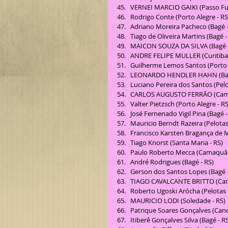
VERNEI MARCIO GAIKI (Passo Fun
Rodrigo Conte (Porto Alegre - RS)
Adriano Moreira Pacheco (Bagé - 
Tiago de Oliveira Martins (Bagé - 
MAICON SOUZA DA SILVA (Bagé - 
ANDRE FELIPE MULLER (Curitiba -
Guilherme Lemos Santos (Porto A
LEONARDO HENDLER HAHN (Bagé
Luciano Pereira dos Santos (Pelot
CARLOS AUGUSTO FERRÃO (Camaq
Valter Pietzsch (Porto Alegre - RS
José Fernenado Vigil Pina (Bagé - 
Mauricio Berndt Razeira (Pelotas 
Francisco Karsten Bragança de Mo
Tiago Knorst (Santa Maria - RS)  
Paulo Roberto Mecca (Camaquã -
André Rodrigues (Bagé - RS)  
Gerson dos Santos Lopes (Bagé - 
TIAGO CAVALCANTE BRITTO (Candi
Roberto Ugoski Arócha (Pelotas -
MAURICIO LODI (Soledade - RS) 
Patrique Soares Gonçalves (Candi
Itiberê Gonçalves Silva (Bagé - RS