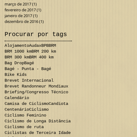
março de 2017
(1)
1 post
fevereiro de 2017
(1)
1 post
janeiro de 2017
(1)
1 post
dezembro de 2016
(1)
1 post
Procurar por tags
Alojamento
Audax
BPB
BRM
BRM 1000 km
BRM 200 km
BRM 300 km
BRM 400 km
Bag Drop
Bagé
Bagé - Punta - Bagé
Bike Kids
Brevet Internacional
Brevet Randonneur Mondiaux
Briefing/Congresso Técnico
Calendário
Camisa de Ciclismo
Candiota
Centenário
Ciclismo
Ciclismo Feminino
Ciclismo de Longa Distância
Ciclismo de ruta
Ciclistas de Terceira Idade