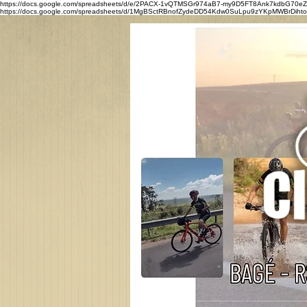
https://docs.google.com/spreadsheets/d/e/2PACX-1vQTMSGr974aB7-my9D5FT8Ank7kdbG7
https://docs.google.com/spreadsheets/d/1MgBSctRBnofZydeDD54Kdw0SuLpu9zYKpMWBrDihtoQ