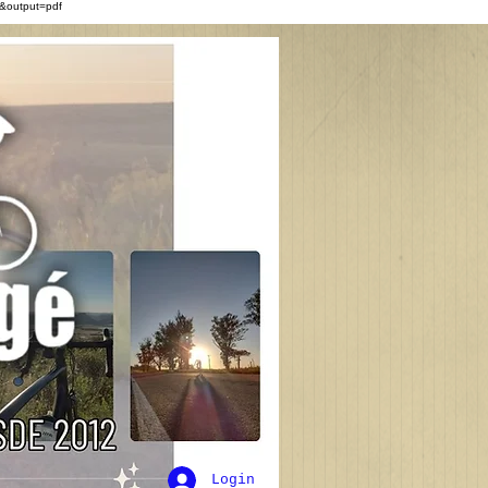
&output=pdf
Login