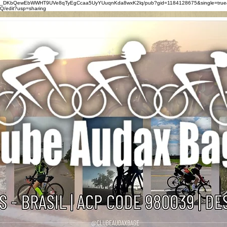
0eZ_DKbQewEbWWHT9UVe8qTyEgCcaa5UyYUuqnKda8wxK2lq/pub?gid=1184128675&single=true
/edit?usp=sharing