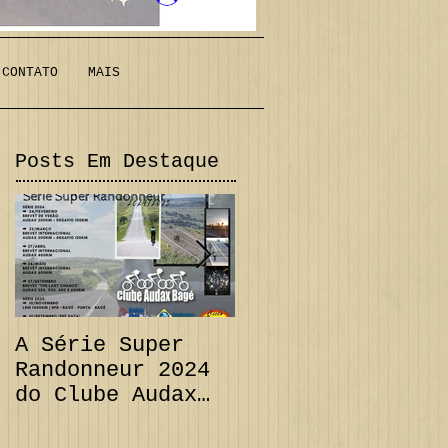
CONTATO
MAIS
Posts Em Destaque
A Série Super
PRORROGAÇÃO
Randonneur 2024
Audax 200 km +
do Clube Audax
Desafio 111 km e
Bagé já tem suas
CANCELAMENTO
datas...
Audax 300 km