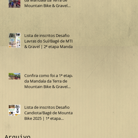
Mountain Bike & Gravel
2025 (Desafio Lavras do
Sul/Bagé de MTB)
Lista de inscritos Desafio
Lavras do Sul/Bagé de MTB
& Gravel | 2ª etapa Mandala
da Terra 2025
Confira como foi a 1ª etapa
da Mandala da Terra de
Mountain Bike & Gravel
2025 (15º Desafio
Candiota/Bagé de MTB)
Lista de inscritos Desafio
Candiota/Bagé de Mountain
Bike 2025 | 1ª etapa
Mandala da Terra MTB &
Gravel
Arquivo