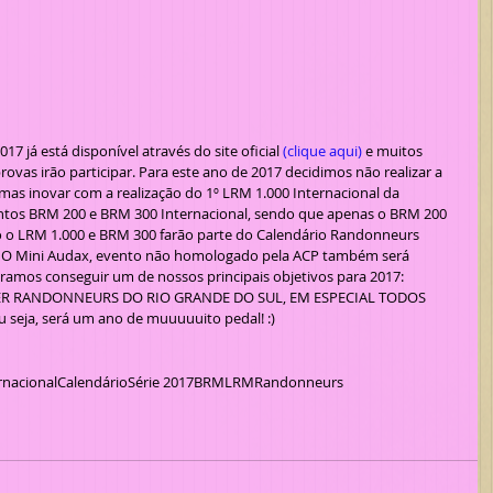
017 já está disponível através do site oficial 
(clique aqui)
 e muitos 
provas irão participar. Para este ano de 2017 decidimos não realizar a 
as inovar com a realização do 1º LRM 1.000 Internacional da 
ntos BRM 200 e BRM 300 Internacional, sendo que apenas o BRM 200 
to o LRM 1.000 e BRM 300 farão parte do Calendário Randonneurs 
os. O Mini Audax, evento não homologado pela ACP também será 
amos conseguir um de nossos principais objetivos para 2017: 
ER RANDONNEURS DO RIO GRANDE DO SUL, EM ESPECIAL TODOS 
eja, será um ano de muuuuuito pedal! :)
rnacional
Calendário
Série 2017
BRM
LRM
Randonneurs