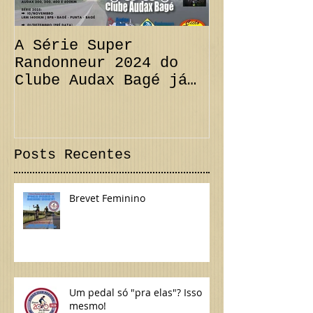
A Série Super
PRORROGAÇÃO
Randonneur 2024 do
km + Desafi
Clube Audax Bagé já
CANCELAMENT
tem suas datas...
300 km Inte
Confira!
Posts Recentes
Brevet Feminino
Um pedal só "pra elas"? Isso
mesmo!