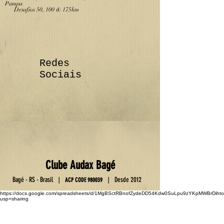
Pampa
Desafios 50, 100 & 175km
Redes
Sociais
Club
e
Au
da
x Ba
gé
Ba
gé - RS - Brasil
D
esde 2012
|
|
ACP C
OD
E
9800
39
https://docs.google.com/spreadsheets/d/1MgBSctRBnofZydeDD54Kdw0SuLpu9zYKpMWBrDihto
usp=sharing