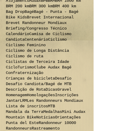
Alojamento
Audax
BPB
BRM
BRM 1000 km
BRM 200 km
BRM 300 km
BRM 400 km
Bag Drop
Bagé
Bagé - Punta - Bagé
Bike Kids
Brevet Internacional
Brevet Randonneur Mondiaux
Briefing/Congresso Técnico
Calendário
Camisa de Ciclismo
Candiota
Centenário
Ciclismo
Ciclismo Feminino
Ciclismo de Longa Distância
Ciclismo de ruta
Ciclistas de Terceira Idade
CicloTurismo
Clube Audax Bagé
Confraternização
Crianças de bicicleta
Desafio
Desafio Candiota/Bagé de MTB
Descrição de Rota
Dicas
Gravel
Homenagem
Homologações
Inscrições
Jantar
LRM
Les Randonneurs Mondiaux
Lista de inscritos
MTB
Mandala da Terra
Medalhas
Mini Audax
Mountain Bike
Notícias
Orientações
Punta del Este
Randonneur 10000
Randonneurs
Rastreamento