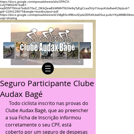
https://docs.google.com/spreadsheets/d/e/2PACX-
1vQTMSGr974aB7-
my9D5FT8Ank7kdbG70eZ_DKbQewEbWWHT9UVe8qTyEgCcaa5UyYUuqnKda8wxK2lq/pub?
gid=1184128675&single=true&output=pdf
https://docs.google.com/spreadsheets/d/1MgBSctRBnofZydeDD54Kdw0SuLpu9zYKpMWBrDihto
usp=sharing
Seguro Participante Clube
Audax Bagé
   Todo ciclista inscrito nas provas do 
Clube Audax Bagé, que ao preencher 
a sua Ficha de Inscrição informou 
corretamente o seu CPF, está 
coberto por um seguro de despesas 