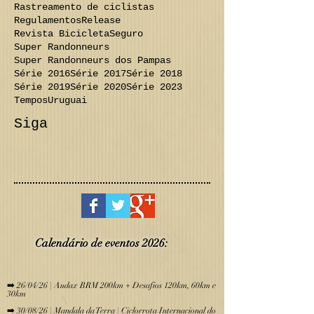
Rastreamento de ciclistas
Regulamentos
Release
Revista Bicicleta
Seguro
Super Randonneurs
Super Randonneurs dos Pampas
Série 2016
Série 2017
Série 2018
Série 2019
Série 2020
Série 2023
Tempos
Uruguai
Siga
Calendário de eve
ntos 2026:
​
➡️ 26/04/26 | Audax BRM 200km + Desafios 120km, 60km e
30km
➡️ 30/08/26 | Mandala da Terra | Ciclorrota Internacional do