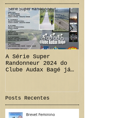
A Série Super
PRORROGAÇÃO
Randonneur 2024 do
km + Desafi
Clube Audax Bagé já
CANCELAMENT
tem suas datas...
300 km Inte
Confira!
Posts Recentes
Brevet Feminino