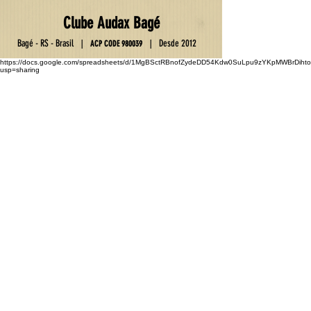
Club
e
Au
da
x Ba
gé
Ba
gé - RS - Brasil
D
esde 2012
|
|
ACP C
OD
E
9800
39
https://docs.google.com/spreadsheets/d/1MgBSctRBnofZydeDD54Kdw0SuLpu9zYKpMWBrDihto
usp=sharing