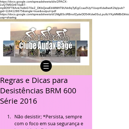
https://docs.google.com/spreadsheets/d/e/2PACX-
1vQTMSGr974aB7-
my9D5FT8Ank7kdbG70eZ_DKbQewEbWWHT9UVe8qTyEgCcaa5UyYUuqnKda8wxK2lq/pub?
gid=1184128675&single=true&output=pdf
https://docs.google.com/spreadsheets/d/1MgBSctRBnofZydeDD54Kdw0SuLpu9zYKpMWBrDihto
usp=sharing
Regras e Dicas para
Desistências BRM 600
Série 2016
Não desistir; *Persista, sempre 
com o foco em sua segurança e 