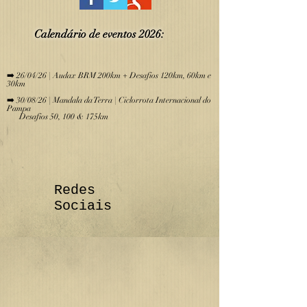
Calendário de eve
ntos 2026:
​
➡️ 26/04/26 | Audax BRM 200km + Desafios 120km, 60km e
30km
➡️ 30/08/26 | Mandala da Terra | Ciclorrota Internacional do
Pampa
Desafios 50, 100 & 175km
Redes
Sociais