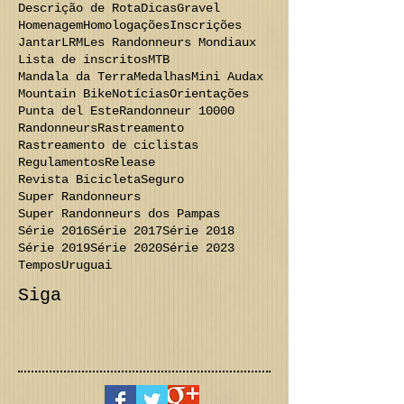
Descrição de Rota
Dicas
Gravel
Homenagem
Homologações
Inscrições
Jantar
LRM
Les Randonneurs Mondiaux
Lista de inscritos
MTB
Mandala da Terra
Medalhas
Mini Audax
Mountain Bike
Notícias
Orientações
Punta del Este
Randonneur 10000
Randonneurs
Rastreamento
Rastreamento de ciclistas
Regulamentos
Release
Revista Bicicleta
Seguro
Super Randonneurs
Super Randonneurs dos Pampas
Série 2016
Série 2017
Série 2018
Série 2019
Série 2020
Série 2023
Tempos
Uruguai
Siga