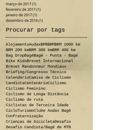
março de 2017
(1)
1 post
fevereiro de 2017
(1)
1 post
janeiro de 2017
(1)
1 post
dezembro de 2016
(1)
1 post
Procurar por tags
Alojamento
Audax
BPB
BRM
BRM 1000 km
BRM 200 km
BRM 300 km
BRM 400 km
Bag Drop
Bagé
Bagé - Punta - Bagé
Bike Kids
Brevet Internacional
Brevet Randonneur Mondiaux
Briefing/Congresso Técnico
Calendário
Camisa de Ciclismo
Candiota
Centenário
Ciclismo
Ciclismo Feminino
Ciclismo de Longa Distância
Ciclismo de ruta
Ciclistas de Terceira Idade
CicloTurismo
Clube Audax Bagé
Confraternização
Crianças de bicicleta
Desafio
Desafio Candiota/Bagé de MTB