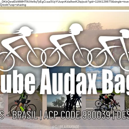
0eZ_DKbQewEbWWHT9UVe8qTyEgCcaa5UyYUuqnKda8wxK2lq/pub?gid=1184128675&single=true
/edit?usp=sharing