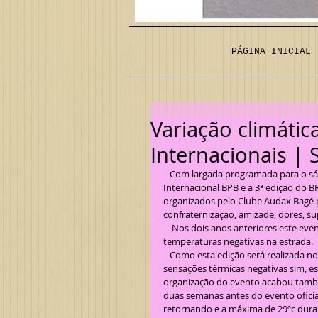
PÁGINA INICIAL
Variação climát
Internacionais | 
   Com largada programada para o sábado, 11 de novembro de 2017, a 1ª edição do BRM 1000 km 
Internacional BPB e a 3ª edição do 
organizados pelo Clube Audax Bagé pr
confraternização, amizade, dores, su
    Nos dois anos anteriores este evento internacional foi realizado nos meses de maio, onde passamos por 
temperaturas negativas na estrada.
   Como esta edição será realizada no mês de novembro, não enfrentaremos temperaturas negativas, mas 
sensações térmicas negativas sim, 
organização do evento acabou també
duas semanas antes do evento oficia
retornando e a máxima de 29ºc durant