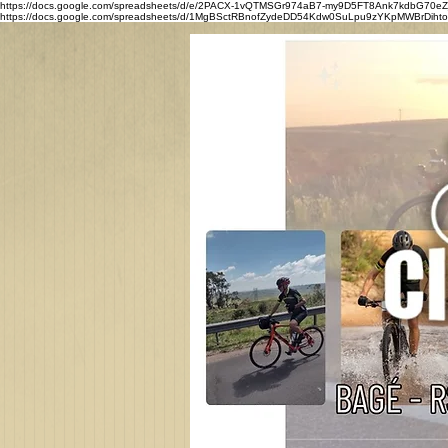
https://docs.google.com/spreadsheets/d/e/2PACX-1vQTMSGr974aB7-my9D5FT8Ank7kdbG7
https://docs.google.com/spreadsheets/d/1MgBSctRBnofZydeDD54Kdw0SuLpu9zYKpMWBrDihtoQ