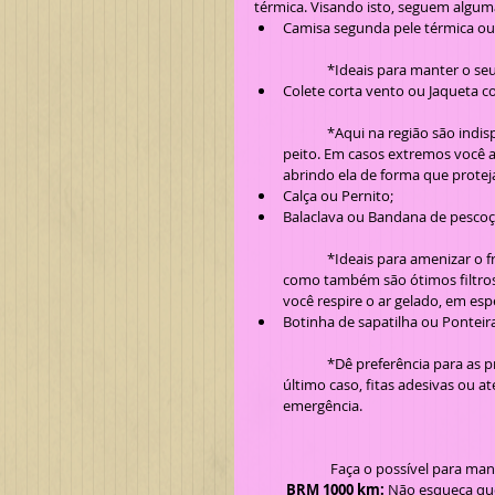
térmica. Visando isto, seguem alguma
Camisa segunda pele térmica ou
	*Ideais para manter o se
Colete corta vento ou Jaqueta co
	*Aqui na região são indispensáveis para a noite, ajudando a quebrar a entrada de vento no 
peito. Em casos extremos você 
abrindo ela de forma que proteja 
Calça ou Pernito;  
Balaclava ou Bandana de pescoç
	*Ideais para amenizar o frio e sereno que entram pelas entradas/respiros do capacete, assim 
como também são ótimos filtros p
você respire o ar gelado, em espec
Botinha de sapatilha ou Ponteira
	*Dê preferência para as produzidas em neoprene, pois estas sim irão lhe proteger do frio. Em 
último caso, fitas adesivas ou 
emergência.
	 Faça o possível para ma
BRM 1000 km:
 Não esqueça que