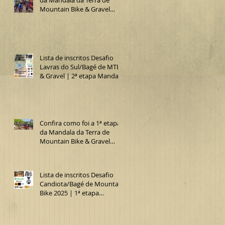
Mountain Bike & Gravel
2025 (Desafio Lavras do
Sul/Bagé de MTB)
Lista de inscritos Desafio
Lavras do Sul/Bagé de MTB
& Gravel | 2ª etapa Mandala
da Terra 2025
Confira como foi a 1ª etapa
da Mandala da Terra de
Mountain Bike & Gravel
2025 (15º Desafio
Candiota/Bagé de MTB)
Lista de inscritos Desafio
Candiota/Bagé de Mountain
Bike 2025 | 1ª etapa
Mandala da Terra MTB &
Gravel