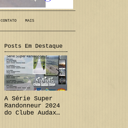
CONTATO
MAIS
Posts Em Destaque
A Série Super
PRORROGAÇÃO
Randonneur 2024
Audax 200 km +
do Clube Audax
Desafio 111 km e
Bagé já tem suas
CANCELAMENTO
datas...
Audax 300 km