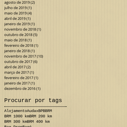
agosto de 2019
(2)
2 posts
julho de 2019
(1)
1 post
maio de 2019
(4)
4 posts
abril de 2019
(1)
1 post
janeiro de 2019
(1)
1 post
novembro de 2018
(1)
1 post
outubro de 2018
(5)
5 posts
maio de 2018
(1)
1 post
fevereiro de 2018
(1)
1 post
janeiro de 2018
(1)
1 post
novembro de 2017
(10)
10 posts
outubro de 2017
(6)
6 posts
abril de 2017
(2)
2 posts
março de 2017
(1)
1 post
fevereiro de 2017
(1)
1 post
janeiro de 2017
(1)
1 post
dezembro de 2016
(1)
1 post
Procurar por tags
Alojamento
Audax
BPB
BRM
BRM 1000 km
BRM 200 km
BRM 300 km
BRM 400 km