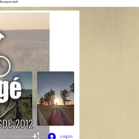
&output=pdf
Login