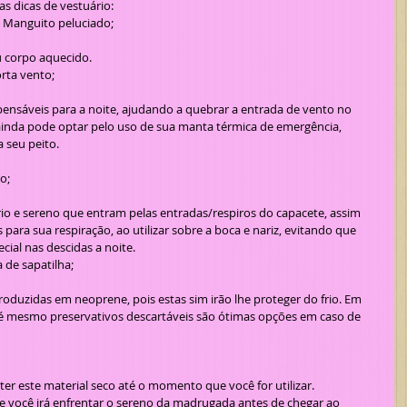
s dicas de vestuário: 
 Manguito peluciado;
u corpo aquecido.  
rta vento;
ainda pode optar pelo uso de sua manta térmica de emergência, 
seu peito.   
o;
ara sua respiração, ao utilizar sobre a boca e nariz, evitando que 
ial nas descidas a noite.    
 de sapatilha;
até mesmo preservativos descartáveis são ótimas opções em caso de 
nter este material seco até o momento que você for utilizar.
 você irá enfrentar o sereno da madrugada antes de chegar ao 