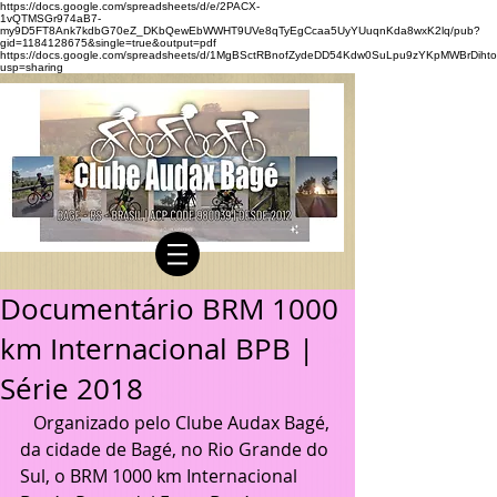
https://docs.google.com/spreadsheets/d/e/2PACX-
1vQTMSGr974aB7-
my9D5FT8Ank7kdbG70eZ_DKbQewEbWWHT9UVe8qTyEgCcaa5UyYUuqnKda8wxK2lq/pub?
gid=1184128675&single=true&output=pdf
https://docs.google.com/spreadsheets/d/1MgBSctRBnofZydeDD54Kdw0SuLpu9zYKpMWBrDihto
usp=sharing
Documentário BRM 1000
km Internacional BPB |
Série 2018
   Organizado pelo Clube Audax Bagé, 
da cidade de Bagé, no Rio Grande do 
Sul, o BRM 1000 km Internacional 