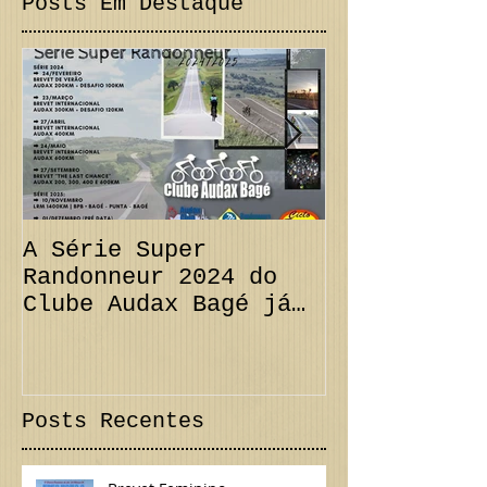
Posts Em Destaque
A Série Super
PRORROGAÇÃO
Randonneur 2024 do
km + Desafi
Clube Audax Bagé já
CANCELAMENT
tem suas datas...
300 km Inte
Confira!
Posts Recentes