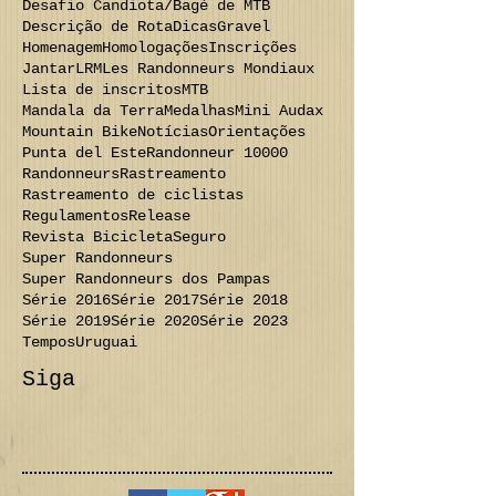
Desafio Candiota/Bagé de MTB
Descrição de Rota
Dicas
Gravel
Homenagem
Homologações
Inscrições
Jantar
LRM
Les Randonneurs Mondiaux
Lista de inscritos
MTB
Mandala da Terra
Medalhas
Mini Audax
Mountain Bike
Notícias
Orientações
Punta del Este
Randonneur 10000
Randonneurs
Rastreamento
Rastreamento de ciclistas
Regulamentos
Release
Revista Bicicleta
Seguro
Super Randonneurs
Super Randonneurs dos Pampas
Série 2016
Série 2017
Série 2018
Série 2019
Série 2020
Série 2023
Tempos
Uruguai
Siga