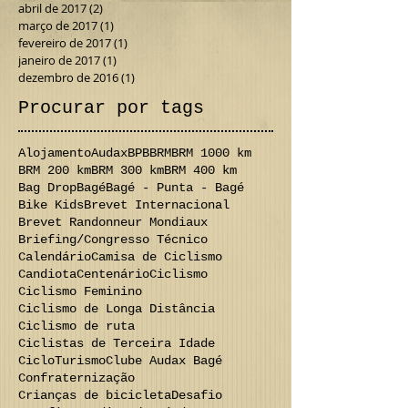
abril de 2017
(2)
2 posts
março de 2017
(1)
1 post
fevereiro de 2017
(1)
1 post
janeiro de 2017
(1)
1 post
dezembro de 2016
(1)
1 post
Procurar por tags
Alojamento
Audax
BPB
BRM
BRM 1000 km
BRM 200 km
BRM 300 km
BRM 400 km
Bag Drop
Bagé
Bagé - Punta - Bagé
Bike Kids
Brevet Internacional
Brevet Randonneur Mondiaux
Briefing/Congresso Técnico
Calendário
Camisa de Ciclismo
Candiota
Centenário
Ciclismo
Ciclismo Feminino
Ciclismo de Longa Distância
Ciclismo de ruta
Ciclistas de Terceira Idade
CicloTurismo
Clube Audax Bagé
Confraternização
Crianças de bicicleta
Desafio