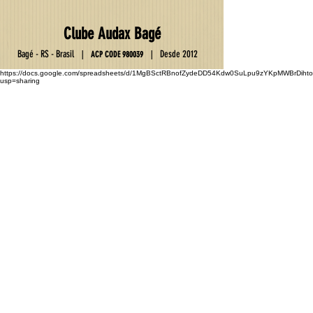
Club
e
Au
da
x Ba
gé
Ba
gé - RS - Brasil
D
esde 2012
|
|
ACP C
OD
E
9800
39
https://docs.google.com/spreadsheets/d/1MgBSctRBnofZydeDD54Kdw0SuLpu9zYKpMWBrDihto
usp=sharing