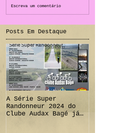
Escreva um comentário
Posts Em Destaque
A Série Super
PRORROGAÇÃO
Randonneur 2024 do
km + Desafi
Clube Audax Bagé já
CANCELAMENT
tem suas datas...
300 km Inte
Confira!