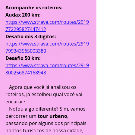
Acompanhe os roteiros:
Audax 200 km: 
https://www.strava.com/routes/2919
772295827447412
Desafio dos 3 dígitos: 
https://www.strava.com/routes/2919
799343565003380
Desafio 50 km: 
https://www.strava.com/routes/2919
800256874168948
   Agora que você já analisou os 
roteiros, já escolheu qual você vai 
encarar?
   Notou algo diferente? Sim, vamos 
percorrer um 
tour urbano
, 
passando por alguns dos principais 
pontos turísticos de nossa cidade, 