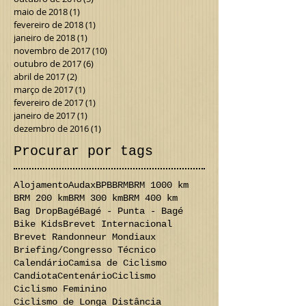
maio de 2018
(1)
1 post
fevereiro de 2018
(1)
1 post
janeiro de 2018
(1)
1 post
novembro de 2017
(10)
10 posts
outubro de 2017
(6)
6 posts
abril de 2017
(2)
2 posts
março de 2017
(1)
1 post
fevereiro de 2017
(1)
1 post
janeiro de 2017
(1)
1 post
dezembro de 2016
(1)
1 post
Procurar por tags
Alojamento
Audax
BPB
BRM
BRM 1000 km
BRM 200 km
BRM 300 km
BRM 400 km
Bag Drop
Bagé
Bagé - Punta - Bagé
Bike Kids
Brevet Internacional
Brevet Randonneur Mondiaux
Briefing/Congresso Técnico
Calendário
Camisa de Ciclismo
Candiota
Centenário
Ciclismo
Ciclismo Feminino
Ciclismo de Longa Distância