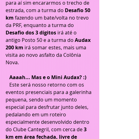
para aí sim encararmos o trecho de 
estrada, com a turma do 
Desafio 50 
km
 fazendo um bate/volta no trevo 
da PRF, enquanto a turma do 
Desafio dos 3 dígitos
 irá até o 
antigo Posto 50 e a turma do 
Audax 
200 km
 irá somar estes, mais uma 
visita ao novo asfalto da Colônia 
Nova.
   Aaaah... Mas e o Mini Audax? :)
   Este será nosso retorno com os 
eventos presenciais para a galerinha 
pequena, sendo um momento 
especial para desfrutar junto deles, 
pedalando em um roteiro 
especialmente desenvolvido dentro 
do Clube Cantegril, com cerca de 
3 
km em área fechada, livre de 