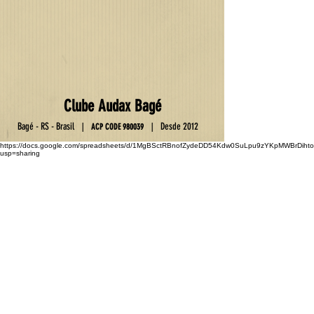
Club
e
Au
da
x Ba
gé
Ba
gé - RS - Brasil
D
esde 2012
|
|
ACP C
OD
E
9800
39
https://docs.google.com/spreadsheets/d/1MgBSctRBnofZydeDD54Kdw0SuLpu9zYKpMWBrDihto
usp=sharing