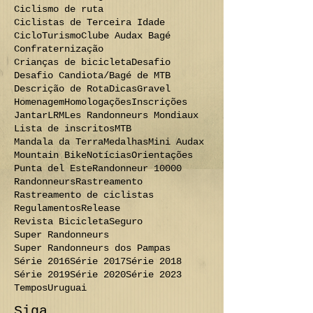
Ciclismo de ruta
Ciclistas de Terceira Idade
CicloTurismo
Clube Audax Bagé
Confraternização
Crianças de bicicleta
Desafio
Desafio Candiota/Bagé de MTB
Descrição de Rota
Dicas
Gravel
Homenagem
Homologações
Inscrições
Jantar
LRM
Les Randonneurs Mondiaux
Lista de inscritos
MTB
Mandala da Terra
Medalhas
Mini Audax
Mountain Bike
Notícias
Orientações
Punta del Este
Randonneur 10000
Randonneurs
Rastreamento
Rastreamento de ciclistas
Regulamentos
Release
Revista Bicicleta
Seguro
Super Randonneurs
Super Randonneurs dos Pampas
Série 2016
Série 2017
Série 2018
Série 2019
Série 2020
Série 2023
Tempos
Uruguai
Siga