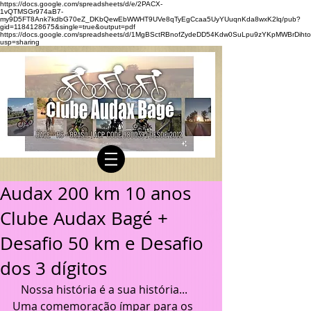
https://docs.google.com/spreadsheets/d/e/2PACX-
1vQTMSGr974aB7-
my9D5FT8Ank7kdbG70eZ_DKbQewEbWWHT9UVe8qTyEgCcaa5UyYUuqnKda8wxK2lq/pub?
gid=1184128675&single=true&output=pdf
https://docs.google.com/spreadsheets/d/1MgBSctRBnofZydeDD54Kdw0SuLpu9zYKpMWBrDihto
usp=sharing
Audax 200 km 10 anos
Clube Audax Bagé +
Desafio 50 km e Desafio
dos 3 dígitos
   Nossa história é a sua história... 
Uma comemoração ímpar para os 