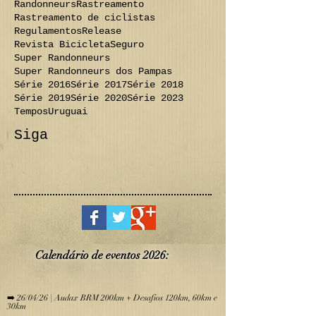
Randonneurs
Rastreamento
Rastreamento de ciclistas
Regulamentos
Release
Revista Bicicleta
Seguro
Super Randonneurs
Super Randonneurs dos Pampas
Série 2016
Série 2017
Série 2018
Série 2019
Série 2020
Série 2023
Tempos
Uruguai
Siga
Calendário de eve
ntos 2026:
​
➡️ 26/04/26 | Audax BRM 200km + Desafios 120km, 60km e
30km