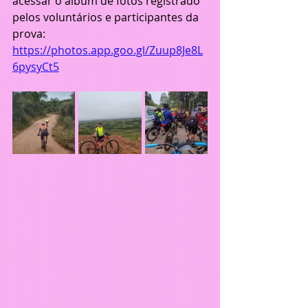
acessar o álbum de fotos registrado 
pelos voluntários e participantes da 
prova: 
https://photos.app.goo.gl/Zuup8Je8L
6pysyCt5