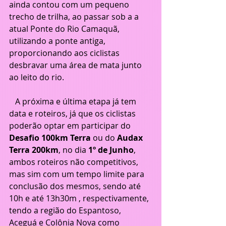
ainda contou com um pequeno 
trecho de trilha, ao passar sob a a 
atual Ponte do Rio Camaquã, 
utilizando a ponte antiga, 
proporcionando aos ciclistas 
desbravar uma área de mata junto 
ao leito do rio.
   A próxima e última etapa já tem 
data e roteiros, já que os ciclistas 
poderão optar em participar do 
Desafio 100km Terra
 ou do 
Audax 
Terra 200km
, no dia 
1º de Junho
, 
ambos roteiros não competitivos, 
mas sim com um tempo limite para 
conclusão dos mesmos, sendo até 
10h e até 13h30m , respectivamente, 
tendo a região do Espantoso, 
Aceguá e Colônia Nova como 