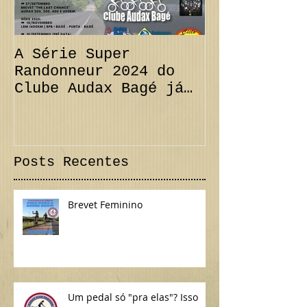
A Série Super
PRORROGAÇÃO
Randonneur 2024 do
km + Desafi
Clube Audax Bagé já
CANCELAMENT
tem suas datas...
300 km Inte
Confira!
Posts Recentes
Brevet Feminino
Um pedal só "pra elas"? Isso