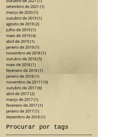
outubro de 2021
(1)
1 post
setembro de 2021
(1)
1 post
março de 2020
(1)
1 post
outubro de 2019
(1)
1 post
agosto de 2019
(2)
2 posts
julho de 2019
(1)
1 post
maio de 2019
(4)
4 posts
abril de 2019
(1)
1 post
janeiro de 2019
(1)
1 post
novembro de 2018
(1)
1 post
outubro de 2018
(5)
5 posts
maio de 2018
(1)
1 post
fevereiro de 2018
(1)
1 post
janeiro de 2018
(1)
1 post
novembro de 2017
(10)
10 posts
outubro de 2017
(6)
6 posts
abril de 2017
(2)
2 posts
março de 2017
(1)
1 post
fevereiro de 2017
(1)
1 post
janeiro de 2017
(1)
1 post
dezembro de 2016
(1)
1 post
Procurar por tags