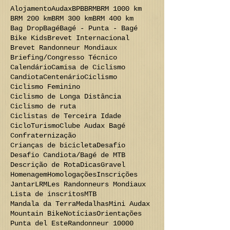
Alojamento
Audax
BPB
BRM
BRM 1000 km
BRM 200 km
BRM 300 km
BRM 400 km
Bag Drop
Bagé
Bagé - Punta - Bagé
Bike Kids
Brevet Internacional
Brevet Randonneur Mondiaux
Briefing/Congresso Técnico
Calendário
Camisa de Ciclismo
Candiota
Centenário
Ciclismo
Ciclismo Feminino
Ciclismo de Longa Distância
Ciclismo de ruta
Ciclistas de Terceira Idade
CicloTurismo
Clube Audax Bagé
Confraternização
Crianças de bicicleta
Desafio
Desafio Candiota/Bagé de MTB
Descrição de Rota
Dicas
Gravel
Homenagem
Homologações
Inscrições
Jantar
LRM
Les Randonneurs Mondiaux
Lista de inscritos
MTB
Mandala da Terra
Medalhas
Mini Audax
Mountain Bike
Notícias
Orientações
Punta del Este
Randonneur 10000