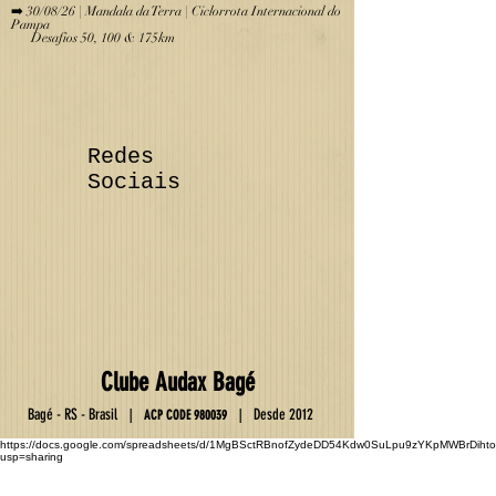
➡️ 30/08/26 | Mandala da Terra | Ciclorrota Internacional do
Pampa
Desafios 50, 100 & 175km
Redes
Sociais
Club
e
Au
da
x Ba
gé
Ba
gé - RS - Brasil
D
esde 2012
|
|
ACP C
OD
E
9800
39
https://docs.google.com/spreadsheets/d/1MgBSctRBnofZydeDD54Kdw0SuLpu9zYKpMWBrDihto
usp=sharing