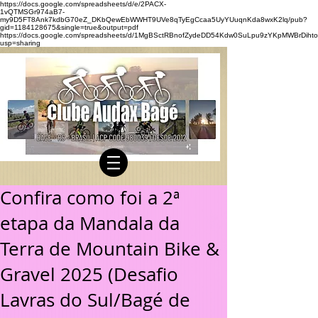
https://docs.google.com/spreadsheets/d/e/2PACX-
1vQTMSGr974aB7-
my9D5FT8Ank7kdbG70eZ_DKbQewEbWWHT9UVe8qTyEgCcaa5UyYUuqnKda8wxK2lq/pub?
gid=1184128675&single=true&output=pdf
https://docs.google.com/spreadsheets/d/1MgBSctRBnofZydeDD54Kdw0SuLpu9zYKpMWBrDihto
usp=sharing
Confira como foi a 2ª
etapa da Mandala da
Terra de Mountain Bike &
Gravel 2025 (Desafio
Lavras do Sul/Bagé de