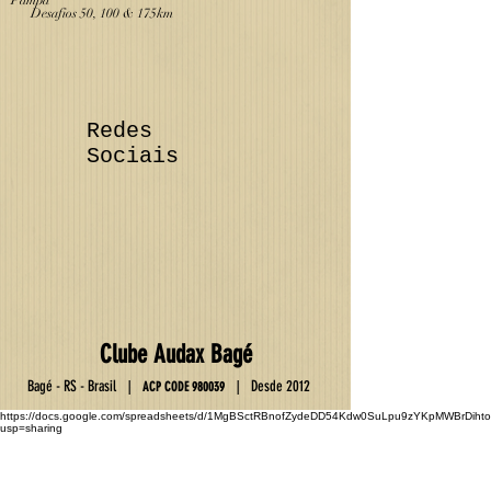
Desafios 50, 100 & 175km
Redes
Sociais
Club
e
Au
da
x Ba
gé
Ba
gé - RS - Brasil
D
esde 2012
|
|
ACP C
OD
E
9800
39
https://docs.google.com/spreadsheets/d/1MgBSctRBnofZydeDD54Kdw0SuLpu9zYKpMWBrDihto
usp=sharing