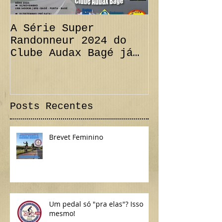
A Série Super
PRORROGAÇÃO
Randonneur 2024 do
km + Desafi
Clube Audax Bagé já
CANCELAMENT
tem suas datas...
300 km Inte
Confira!
Posts Recentes
Brevet Feminino
Um pedal só "pra elas"? Isso
mesmo!