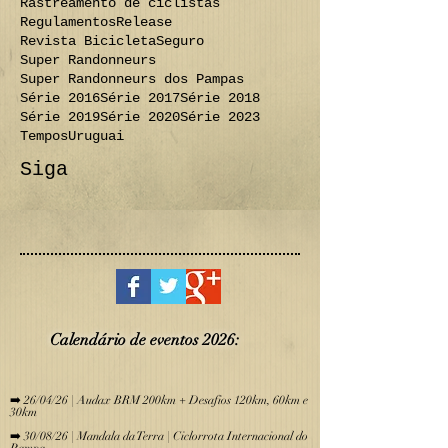
Rastreamento de ciclistas
Regulamentos
Release
Revista Bicicleta
Seguro
Super Randonneurs
Super Randonneurs dos Pampas
Série 2016
Série 2017
Série 2018
Série 2019
Série 2020
Série 2023
Tempos
Uruguai
Siga
Calendário de eve
ntos 2026:
​
➡️ 26/04/26 | Audax BRM 200km + Desafios 120km, 60km e
30km
➡️ 30/08/26 | Mandala da Terra | Ciclorrota Internacional do
Pampa