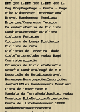
BRM 200 km
BRM 300 km
BRM 400 km
Bag Drop
Bagé
Bagé - Punta - Bagé
Bike Kids
Brevet Internacional
Brevet Randonneur Mondiaux
Briefing/Congresso Técnico
Calendário
Camisa de Ciclismo
Candiota
Centenário
Ciclismo
Ciclismo Feminino
Ciclismo de Longa Distância
Ciclismo de ruta
Ciclistas de Terceira Idade
CicloTurismo
Clube Audax Bagé
Confraternização
Crianças de bicicleta
Desafio
Desafio Candiota/Bagé de MTB
Descrição de Rota
Dicas
Gravel
Homenagem
Homologações
Inscrições
Jantar
LRM
Les Randonneurs Mondiaux
Lista de inscritos
MTB
Mandala da Terra
Medalhas
Mini Audax
Mountain Bike
Notícias
Orientações
Punta del Este
Randonneur 10000
Randonneurs
Rastreamento