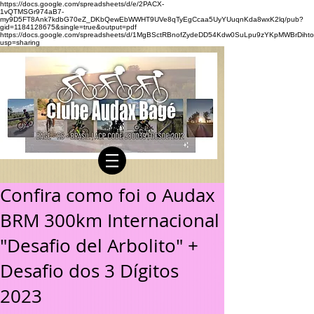
https://docs.google.com/spreadsheets/d/e/2PACX-
1vQTMSGr974aB7-
my9D5FT8Ank7kdbG70eZ_DKbQewEbWWHT9UVe8qTyEgCcaa5UyYUuqnKda8wxK2lq/pub?
gid=1184128675&single=true&output=pdf
https://docs.google.com/spreadsheets/d/1MgBSctRBnofZydeDD54Kdw0SuLpu9zYKpMWBrDihto
usp=sharing
Confira como foi o Audax
BRM 300km Internacional
"Desafio del Arbolito" +
Desafio dos 3 Dígitos
2023