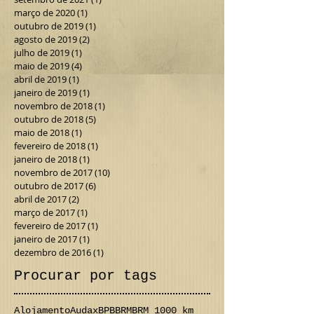
março de 2020
(1)
1 post
outubro de 2019
(1)
1 post
agosto de 2019
(2)
2 posts
julho de 2019
(1)
1 post
maio de 2019
(4)
4 posts
abril de 2019
(1)
1 post
janeiro de 2019
(1)
1 post
novembro de 2018
(1)
1 post
outubro de 2018
(5)
5 posts
maio de 2018
(1)
1 post
fevereiro de 2018
(1)
1 post
janeiro de 2018
(1)
1 post
novembro de 2017
(10)
10 posts
outubro de 2017
(6)
6 posts
abril de 2017
(2)
2 posts
março de 2017
(1)
1 post
fevereiro de 2017
(1)
1 post
janeiro de 2017
(1)
1 post
dezembro de 2016
(1)
1 post
Procurar por tags
Alojamento
Audax
BPB
BRM
BRM 1000 km