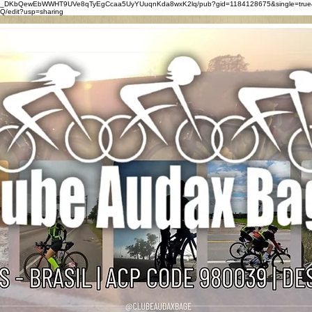
0eZ_DKbQewEbWWHT9UVe8qTyEgCcaa5UyYUuqnKda8wxK2lq/pub?gid=1184128675&single=true
/edit?usp=sharing