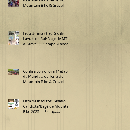
Mountain Bike & Gravel
2025 (Desafio Lavras do
Sul/Bagé de MTB)
Lista de inscritos Desafio
Lavras do Sul/Bagé de MTB
& Gravel | 2ª etapa Mandala
da Terra 2025
Confira como foi a 1ª etapa
da Mandala da Terra de
Mountain Bike & Gravel
2025 (15º Desafio
Candiota/Bagé de MTB)
Lista de inscritos Desafio
Candiota/Bagé de Mountain
Bike 2025 | 1ª etapa
Mandala da Terra MTB &
Gravel