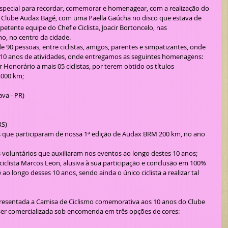
s Clube Audax Bagé, com uma Paella Gaúcha no disco que estava de 
etente equipe do Chef e Ciclista, Joacir Bortoncelo, nas 
, no centro da cidade. 
es 10 anos de atividades, onde entregamos as seguintes homenagens:
Honorário a mais 05 ciclistas, por terem obtido os títulos 
.000 km;
va - PR)
RS)
tas que participaram de nossa 1ª edição de Audax BRM 200 km, no ano 
as voluntários que auxiliaram nos eventos ao longo destes 10 anos;
iclista Marcos Leon, alusiva à sua participação e conclusão em 100% 
o longo desses 10 anos, sendo ainda o único ciclista a realizar tal 
er comercializada sob encomenda em três opções de cores: