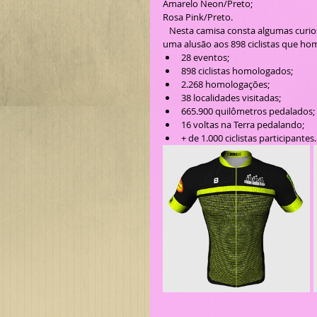
Amarelo Neon/Preto;
Rosa Pink/Preto.
   Nesta camisa consta algumas curiosidades sobre os acumulados ao longo deste período, assim como 
uma alusão aos 898 ciclistas que ho
28 eventos;
898 ciclistas homologados; 
2.268 homologações;
38 localidades visitadas;
665.900 quilômetros pedalados;
16 voltas na Terra pedalando;
+ de 1.000 ciclistas participantes.