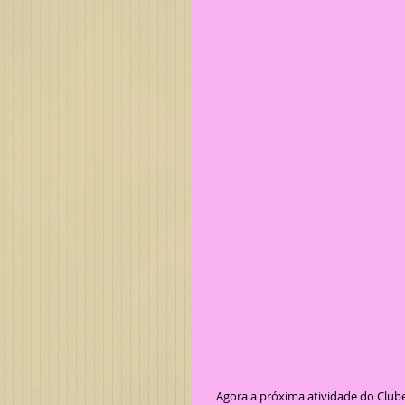
   Agora a próxima atividade do Clube Audax Bagé está prevista para o dia 28/Maio com a realização de 02 