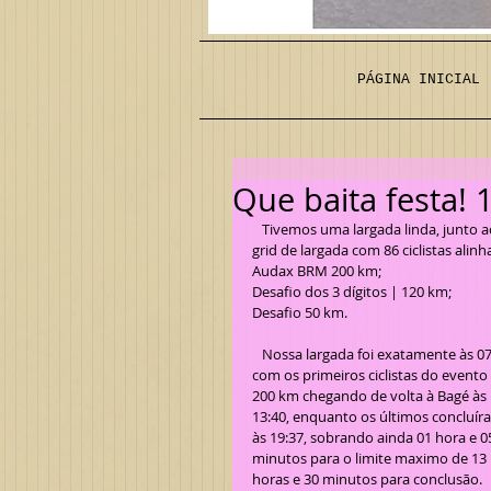
PÁGINA INICIAL
Que baita festa!
   Tivemos uma largada linda, junto ao bosque do Clube Cantegril, com um amanhecer sensacional e um 
grid de largada com 86 ciclistas alin
Audax BRM 200 km;
Desafio dos 3 dígitos | 120 km;
Desafio 50 km. 
   Nossa largada foi exatamente às 07:12, 
com os primeiros ciclistas do evento
200 km chegando de volta à Bagé às 
13:40, enquanto os últimos concluír
às 19:37, sobrando ainda 01 hora e 0
minutos para o limite maximo de 13 
horas e 30 minutos para conclusão.