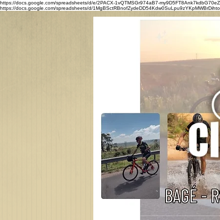
https://docs.google.com/spreadsheets/d/e/2PACX-1vQTMSGr974aB7-my9D5FT8Ank7kdbG7
https://docs.google.com/spreadsheets/d/1MgBSctRBnofZydeDD54Kdw0SuLpu9zYKpMWBrDihtoQ