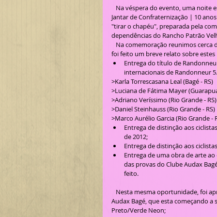
   Na véspera do evento, uma noite especial para recordar, comemorar e homenagear, com a realização do 
Jantar de Confraternização | 10 ano
"tirar o chapéu", preparada pela comp
dependências do Rancho Patrão Velho
   Na comemoração reunimos cerca de 90 pessoas, entre ciclistas, amigos, parentes e simpatizantes, onde 
foi feito um breve relato sobre est
Entrega do título de Randonneur 
internacionais de Randonneur 5
>Karla Torrescasana Leal (Bagé - RS)
>Luciana de Fátima Mayer (Guarapua
>Adriano Veríssimo (Rio Grande - RS)
>Daniel Steinhauss (Rio Grande - RS)
>Marco Aurélio Garcia (Rio Grande - 
Entrega de distinção aos ciclis
de 2012;
Entrega de distinção aos ciclist
Entrega de uma obra de arte ao c
das provas do Clube Audax Bagé a
feito.  
   Nesta mesma oportunidade, foi apresentada a Camisa de Ciclismo comemorativa aos 10 anos do Clube 
Audax Bagé, que esta começando a s
Preto/Verde Neon;