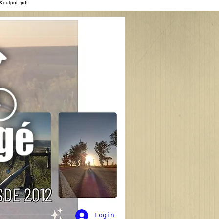
&output=pdf
Login