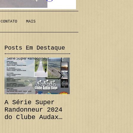
CONTATO
MAIS
Posts Em Destaque
A Série Super
PRORROGAÇÃO
Randonneur 2024
Audax 200 km +
do Clube Audax
Desafio 111 km e
Bagé já tem suas
CANCELAMENTO
datas...
Audax 300 km