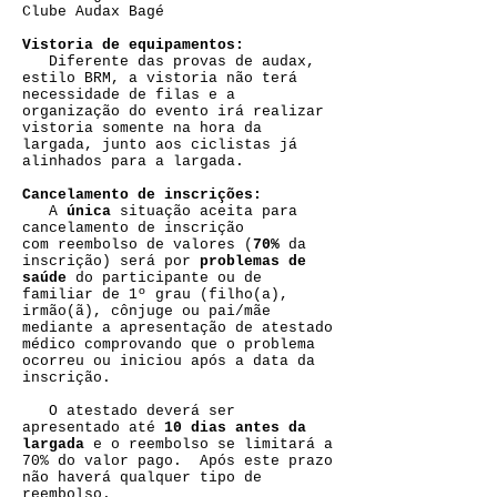
Clube Audax Bagé
Vistoria de equipamentos:
Diferente das provas de audax,
estilo BRM, a vistoria não terá
necessidade de filas e a
organização do evento irá realizar
vistoria somente na hora da
largada, junto aos ciclistas já
alinhados para a largada.
Cancelamento de inscrições:
A
única
situação aceita para
cancelamento de inscrição
com reembolso de valores (
70%
da
inscrição) será por
problemas de
saúde
do participante ou de
familiar de 1º grau (filho(a),
irmão(ã), cônjuge ou pai/mãe
mediante a apresentação de atestado
médico comprovando que o problema
ocorreu ou iniciou após a data da
inscrição.
O atestado deverá ser
apresentado até
10 dias antes da
largada
e o reembolso se limitará a
70% do valor pago. Após este prazo
não haverá qualquer tipo de
reembolso.