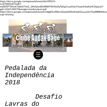
https://docs.google.com/spreadsheets/d/e/2PACX-
1vQTMSGr974aB7-
my9D5FT8Ank7kdbG70eZ_DKbQewEbWWHT9UVe8qTyEgCcaa5UyYUuqnKda8wxK2lq/pub?
gid=1184128675&single=true&output=pdf
https://docs.google.com/spreadsheets/d/1MgBSctRBnofZydeDD54Kdw0SuLpu9zYKpMWBrDihto
usp=sharing
Pedalada da
Independência
2018
Desafio
Lavras do