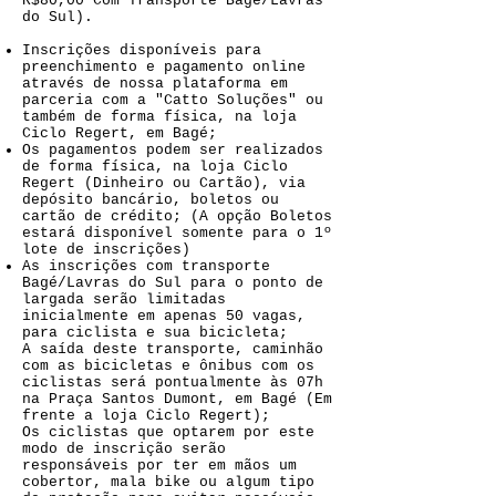
R$80,00 Com Transporte Bagé/Lavras
do Sul).
Inscrições disponíveis para
preenchimento e pagamento online
através de nossa plataforma em
parceria com a "Catto Soluções" ou
também de forma física, na loja
Ciclo Regert, em Bagé;
Os pagamentos podem ser realizados
de forma física, na loja Ciclo
Regert (Dinheiro ou Cartão), via
depósito bancário, boletos ou
cartão de crédito; (A opção Boletos
estará disponível somente para o 1º
lote de inscrições)
As inscrições com transporte
Bagé/Lavras do Sul para o ponto de
largada serão limitadas
inicialmente em apenas 50 vagas,
para ciclista e sua bicicleta;
A saída deste transporte, caminhão
com as bicicletas e ônibus com os
ciclistas será pontualmente às 07h
na Praça Santos Dumont, em Bagé (Em
frente a loja Ciclo Regert);
Os ciclistas que optarem por este
modo de inscrição serão
responsáveis por ter em mãos um
cobertor, mala bike ou algum tipo