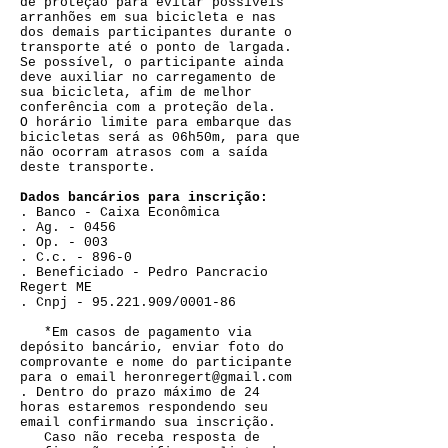
de proteção para evitar possíveis
arranhões em sua bicicleta e nas
dos demais participantes durante o
transporte até o ponto de largada.
Se possível, o participante ainda
deve auxiliar no carregamento de
sua bicicleta, afim de melhor
conferência com a proteção dela.
O horário limite para embarque das
bicicletas será as 06h50m, para que
não ocorram atrasos com a saída
deste transporte.
Dados bancários para inscrição:
. Banco - Caixa Econômica
. Ag. - 0456
. Op. - 003
. C.c. - 896-0
. Beneficiado - Pedro Pancracio
Regert ME
. Cnpj -
95.221.909
/0001-86
*Em casos de pagamento via
depósito bancário, enviar foto do
comprovante e nome do participante
para o email
heronregert@gmail.com
. Dentro do prazo máximo de 24
horas estaremos respondendo seu
email confirmando sua inscrição.
Caso não receba resposta de