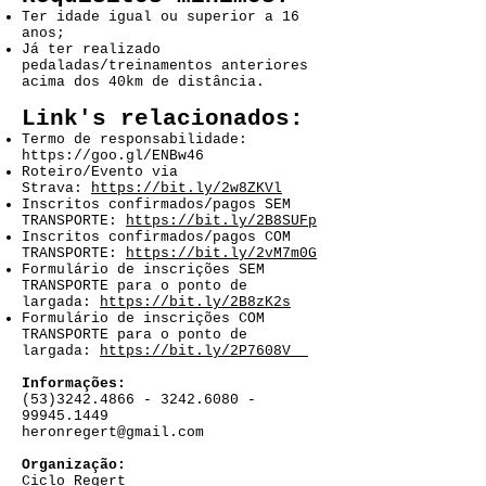
Ter idade igual ou superior a 16
anos;
Já ter realizado
pedaladas/treinamentos anteriores
acima dos 40km de distância.
Link's relacionados:
Termo de responsabilidade:
https://goo.gl/ENBw46
Roteiro/Evento via
Strava:
https://bit.ly/2w8ZKVl
Inscritos confirmados/pagos SEM
TRANSPORTE:
https://bit.ly/2B8SUFp
Inscritos confirmados/pagos COM
TRANSPORTE:
https://bit.ly/2vM7m0G
Formulário de inscrições SEM
TRANSPORTE para o ponto de
largada:
https://bit.ly/2B8zK2s
Formulário de inscrições COM
TRANSPORTE para o ponto de
largada:
https://bit.ly/2P7608V
Informações:
(53)3242.4866 - 3242
.6080 -
99945.1449
heronregert@gmail.com
Organização:
Ciclo Regert