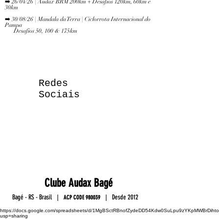
➡️ 26/04/26 | Audax BRM 200km + Desafios 120km, 60km e
30km
➡️ 30/08/26 | Mandala da Terra | Ciclorrota Internacional do
Pampa
Desafios 50, 100 & 175km
Redes
Sociais
Club
e
Au
da
x Ba
gé
Ba
gé - RS - Brasil
D
esde 2012
|
|
ACP C
OD
E
9800
39
https://docs.google.com/spreadsheets/d/1MgBSctRBnofZydeDD54Kdw0SuLpu9zYKpMWBrDihto
usp=sharing