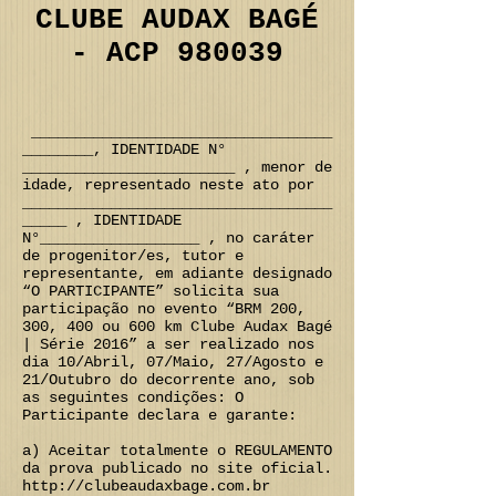
CLUBE AUDAX BAGÉ
- ACP 980039
__________________________________
________, IDENTIDADE N°
________________________ , menor de
idade, representado neste ato por
___________________________________
_____ , IDENTIDADE
N°__________________ , no caráter
de progenitor/es, tutor e
representante, em adiante designado
“O PARTICIPANTE” solicita sua
participação no evento “BRM 200,
300, 400 ou 600 km Clube Audax Bagé
| Série 2016” a ser realizado nos
dia 10/Abril, 07/Maio, 27/Agosto e
21/Outubro do decorrente ano, sob
as seguintes condições: O
Participante declara e garante:
a) Aceitar totalmente o REGULAMENTO
da prova publicado no site oficial.
http://clubeaudaxbage.com.br