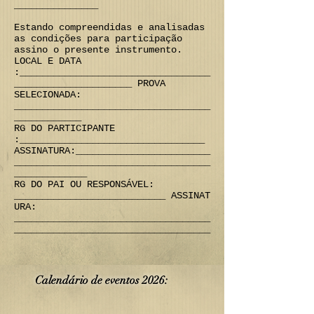
_______________
Estando compreendidas e analisadas
as condições para participação
assino o presente instrumento.
LOCAL E DATA
:__________________________________
_____________________ PROVA
SELECIONADA:
___________________________________
____________
RG DO PARTICIPANTE
:_________________________________
ASSINATURA:________________________
___________________________________
_____________
RG DO PAI OU RESPONSÁVEL:
___________________________ ASSINAT
URA:
___________________________________
___________________________________
Calendário de eve
ntos 2026:
​