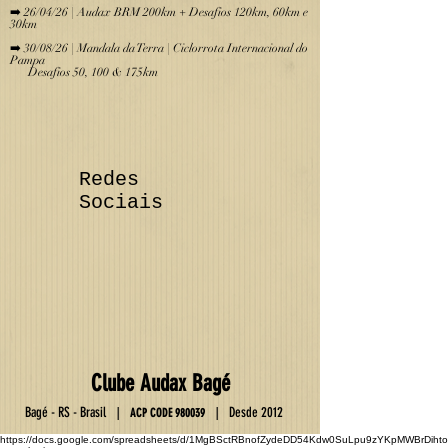
➡️ 26/04/26 | Audax BRM 200km + Desafios 120km, 60km e
30km
➡️ 30/08/26 | Mandala da Terra | Ciclorrota Internacional do
Pampa
Desafios 50, 100 & 175km
Redes
Sociais
Club
e
Au
da
x Ba
gé
Ba
gé - RS - Brasil
D
esde 2012
|
|
ACP C
OD
E
9800
39
https://docs.google.com/spreadsheets/d/1MgBSctRBnofZydeDD54Kdw0SuLpu9zYKpMWBrDihto