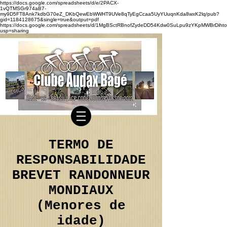
https://docs.google.com/spreadsheets/d/e/2PACX-
1vQTMSGr974aB7-
my9D5FT8Ank7kdbG70eZ_DKbQewEbWWHT9UVe8qTyEgCcaa5UyYUuqnKda8wxK2lq/pub?
gid=1184128675&single=true&output=pdf
https://docs.google.com/spreadsheets/d/1MgBSctRBnofZydeDD54Kdw0SuLpu9zYKpMWBrDihto
usp=sharing
TERMO DE
RESPONSABILIDADE
BREVET RANDONNEUR
MONDIAUX
(Menores de
idade)