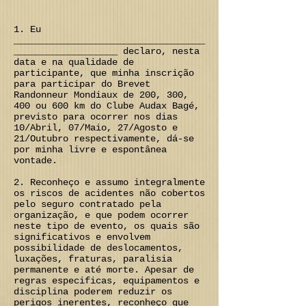
1. Eu
___________________________________
___________________ declaro, nesta
data e na qualidade de
participante, que minha inscrição
para participar do Brevet
Randonneur Mondiaux de 200, 300,
400 ou 600 km do Clube Audax Bagé,
previsto para ocorrer nos dias
10/Abril, 07/Maio, 27/Agosto e
21/Outubro respectivamente, dá-se
por minha livre e espontânea
vontade.
2. Reconheço e assumo integralmente
os riscos de acidentes não cobertos
pelo seguro contratado pela
organização, e que podem ocorrer
neste tipo de evento, os quais são
significativos e envolvem
possibilidade de deslocamentos,
luxações, fraturas, paralisia
permanente e até morte. Apesar de
regras especificas, equipamentos e
disciplina poderem reduzir os
perigos inerentes, reconheço que