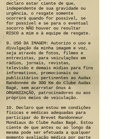
declaro estar ciente de que,
independente de sua gravidade ou
urgência, o resgate somente
ocorrerá quando for possível, se
for possível e se para o eventual
socorro NÃO houver ou resultar
RISCO a mim e à equipe de resgate.
9. USO DA IMAGEM: Autorizo o uso e
divulgação da minha imagem e voz,
seja através de fotos, filmes e
entrevistas, para veiculações em
rádios, jornais, revistas,
televisão e demais mídias para fins
informativos, promocionais ou
publicitários pertinentes ao Audax
Randonnée de 300 Km do Clube Audax
Bagé, sem acarretar ônus à
ORGANIZAÇÃO, patrocinadores ou aos
próprios meios de veiculação.
10. Declaro que estou em condições
físicas e médicas adequadas para
participar do Brevet Randonneur
Mondiaux do Clube Audax Bagé. Estou
ciente de que antes ou ao longo da
mesma pode ser efetuada a qualquer
momento avaliação médica por parte