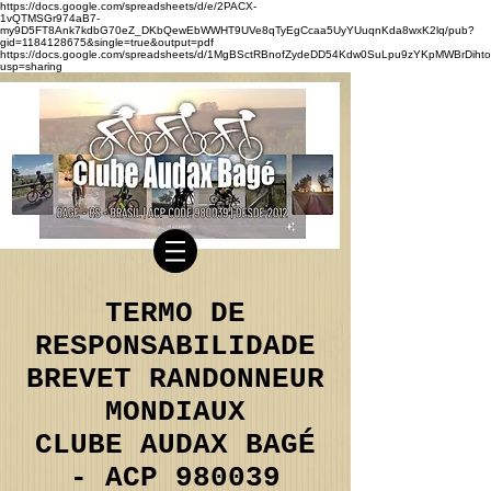
https://docs.google.com/spreadsheets/d/e/2PACX-
1vQTMSGr974aB7-
my9D5FT8Ank7kdbG70eZ_DKbQewEbWWHT9UVe8qTyEgCcaa5UyYUuqnKda8wxK2lq/pub?
gid=1184128675&single=true&output=pdf
https://docs.google.com/spreadsheets/d/1MgBSctRBnofZydeDD54Kdw0SuLpu9zYKpMWBrDihto
usp=sharing
TERMO DE
RESPONSABILIDADE
BREVET RANDONNEUR
MONDIAUX
CLUBE AUDAX BAGÉ
- ACP 980039