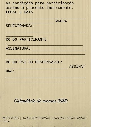
as condições para participação
assino o presente instrumento.
LOCAL E DATA
:__________________________________
_____________________ PROVA
SELECIONADA:
___________________________________
____________
RG DO PARTICIPANTE
:_________________________________
ASSINATURA:________________________
___________________________________
_____________
RG DO PAI OU RESPONSÁVEL:
___________________________ ASSINAT
URA:
___________________________________
___________________________________
Calendário de eve
ntos 2026:
​
➡️ 26/04/26 | Audax BRM 200km + Desafios 120km, 60km e
30km