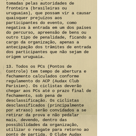
tomadas pelas autoridades de
fronteira (brasileiras ou
uruguaias), que possam vir a causar
quaisquer prejuízos aos
participantes do evento, como
negativa à entrada em um dos países
do percurso, apreensão de bens ou
outro tipo de penalidade, ficando a
cargo da organização, apenas a
antecipação dos trâmites de entrada
dos participantes que não sejam de
origem uruguaia.
13. Todos os PCs (Pontos de
Controle) tem tempo de abertura e
fechamento calculados conforme
regulamento do ACP (Audax Club
Parisien). Os ciclistas deverão
chegar aos PCs até o prazo final de
fechamento, sob pena de
desclassificação. Os ciclistas
desclassificados (principalmente
por atraso) serão convidados a se
retirar da prova e não pedalar
mais, devendo, dentro das
possibilidades da organização,
utilizar o resgate para retorno ao
ponto de partida. O Clube Audax