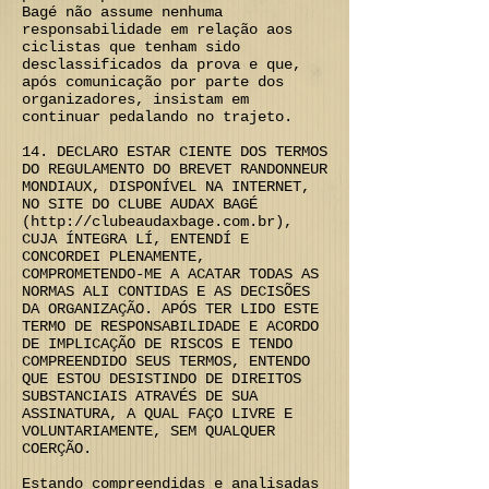
Bagé não assume nenhuma
responsabilidade em relação aos
ciclistas que tenham sido
desclassificados da prova e que,
após comunicação por parte dos
organizadores, insistam em
continuar pedalando no trajeto.
14. DECLARO ESTAR CIENTE DOS TERMOS
DO REGULAMENTO DO BREVET RANDONNEUR
MONDIAUX, DISPONÍVEL NA INTERNET,
NO SITE DO CLUBE AUDAX BAGÉ
(http://clubeaudaxbage.com.br),
CUJA ÍNTEGRA LÍ, ENTENDÍ E
CONCORDEI PLENAMENTE,
COMPROMETENDO-ME A ACATAR TODAS AS
NORMAS ALI CONTIDAS E AS DECISÕES
DA ORGANIZAÇÃO. APÓS TER LIDO ESTE
TERMO DE RESPONSABILIDADE E ACORDO
DE IMPLICAÇÃO DE RISCOS E TENDO
COMPREENDIDO SEUS TERMOS, ENTENDO
QUE ESTOU DESISTINDO DE DIREITOS
SUBSTANCIAIS ATRAVÉS DE SUA
ASSINATURA, A QUAL FAÇO LIVRE E
VOLUNTARIAMENTE, SEM QUALQUER
COERÇÃO.
Estando compreendidas e analisadas