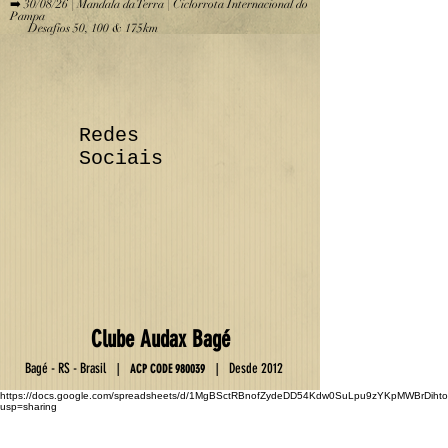
➡️ 30/08/26 | Mandala da Terra | Ciclorrota Internacional do
Pampa
Desafios 50, 100 & 175km
Redes
Sociais
Club
e
Au
da
x Ba
gé
Ba
gé - RS - Brasil
D
esde 2012
|
|
ACP C
OD
E
9800
39
https://docs.google.com/spreadsheets/d/1MgBSctRBnofZydeDD54Kdw0SuLpu9zYKpMWBrDihto
usp=sharing