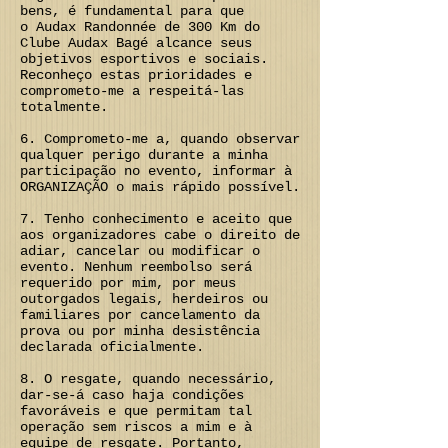
bens, é fundamental para que
o Audax Randonnée de 300 Km do
Clube Audax Bagé alcance seus
objetivos esportivos e sociais.
Reconheço estas prioridades e
comprometo-me a respeitá-las
totalmente.
6. Comprometo-me a, quando observar
qualquer perigo durante a minha
participação no evento, informar à
ORGANIZAÇÃO o mais rápido possível.
7. Tenho conhecimento e aceito que
aos organizadores cabe o direito de
adiar, cancelar ou modificar o
evento. Nenhum reembolso será
requerido por mim, por meus
outorgados legais, herdeiros ou
familiares por cancelamento da
prova ou por minha desistência
declarada oficialmente.
8. O resgate, quando necessário,
dar-se-á caso haja condições
favoráveis e que permitam tal
operação sem riscos a mim e à
equipe de resgate. Portanto,