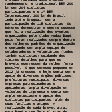
randonneurs, o tradicional BRM 200
km com 204 ciclistas
participantes e o 1º BRM
Internacional 300 km do Brasil,
indo até o Uruguai, com a
participação de 115 ciclistas. Os
números demonstram o enorme sucesso
que foi a realização dos eventos
organizados pelo Clube Audax Bagé,
pois foram realizados sempre dentro
dos melhores padrões de organização
e contando com ampla equipe de
colaboradores e voluntários (todos
também ciclistas) cuidando dos
mínimos detalhes para que os
brevets ocorressem da melhor forma
possível. O que começou pequeno em
2012 já cresceu, e hoje conta com o
apoio de diversos órgãos públicos,
prefeituras municipais, diversas
empresas patrocinadoras e
apoiadoras, ampla divulgação em
veículos de imprensa e conta com
amplo entusiasmo e apoio dos
ciclistas participantes, além de
suas famílias e amigos. A
realização de cada brevet atrai
para Bagé e região ciclistas de