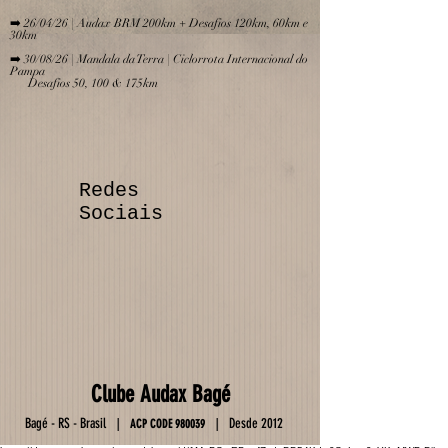
➡️ 26/04/26 | Audax BRM 200km + Desafios 120km, 60km e
30km
➡️ 30/08/26 | Mandala da Terra | Ciclorrota Internacional do
Pampa
Desafios 50, 100 & 175km
Redes
Sociais
Club
e
Au
da
x Ba
gé
Ba
gé - RS - Brasil
D
esde 2012
|
|
ACP C
OD
E
9800
39