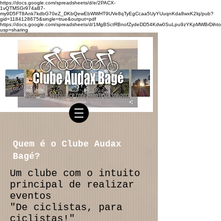
https://docs.google.com/spreadsheets/d/e/2PACX-
1vQTMSGr974aB7-
my9D5FT8Ank7kdbG70eZ_DKbQewEbWWHT9UVe8qTyEgCcaa5UyYUuqnKda8wxK2lq/pub?
gid=1184128675&single=true&output=pdf
https://docs.google.com/spreadsheets/d/1MgBSctRBnofZydeDD54Kdw0SuLpu9zYKpMWBrDihto
usp=sharing
Quem é o Clube Audax
Bagé?
Um clube com o intuito
principal de realizar
eventos
"De ciclistas, para
ciclistas!"