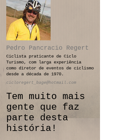
Pedro Pancracio Regert
Ciclista praticante de Ciclo
Turismo, com larga experiência
como diretor de eventos de ciclismo
desde a década de 1970.
cicloregert_bage@hotmail.com
Tem muito mais
gente que faz
parte desta
história!