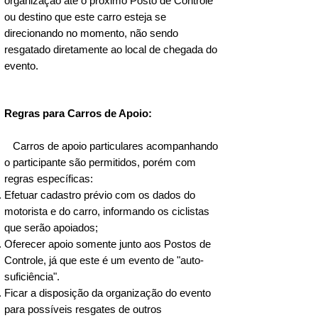
organização até o próximo Posto de Controle
69. ✅ Acimar Camargo Lopes - 200 km - 
ou destino que este carro esteja se
Bagé 

direcionando no momento, não sendo
70. ✅ JEFFERSON LUIZ MORAES 
resgatado diretamente ao local de chegada do
PACHECO - 200 km - BAGÉ

evento.
71. ✅ Lucian Antunes Veiga - 60 km - 
Bagé 

72. ✅ Ana Paula Piazza Forgiarini - 60 
Regras para Carros de Apoio:
km- Rio Grande

73. ✅ Camilla Bonatto Bellini - 30 km - Rio 
Carros de apoio particulares acompanhando
Grande

o participante são permitidos, porém com
74. ✅ Caroline Carneiro Balbela -  60 km - 
regras específicas:
Rio Grande

Efetuar cadastro prévio com os dados do
75. ✅ Diogo Irala - 120 km - Bagé

motorista e do carro, informando os ciclistas
76. ✅ Ana Paula Rezena - 60 km - Dom 
Pedrito 

que serão apoiados;
77. ✅ PAULA PAIVA LEITE JARDIM - 60 
Oferecer apoio somente junto aos Postos de
km - Bagé

Controle, já que este é um evento de "auto-
suficiência".
Legenda:

Ficar a disposição da organização do evento
✅ Pagamento confirmado

para possíveis resgates de outros