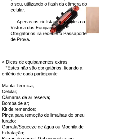
25. ✅ Luis Antônio de Souza Osorio - 200 
o seu, utilizando o flash da câmera do
km - Pelotas

celular.
26. ✅ Rinaldo Duarte Coutinho - 30 km - 
Candiota 

Apenas os ciclistas aprovados na
27. ✅ Aline Lemos Hernandes - 30 km - 
Vistoria dos Equipamentos
Obrigatórios irá receber o Passaporte
Bagé 

de Prova.
28. ✅ GUILHERME MOREIRA DE 
OLIVEIRA - 200 km - BAGÉ

29. ✅ Taiana iop  Menezes - 60 km - 
Santa Maria

> Dicas de equipamentos extras
*Estes não são obrigatórios, ficando a
30. ✅ Deivson Mendes - 200 km - Porto 
critério de cada participante.
Alegre

31. ✅ Dilnei Borges Robaina - 120 km - 
Manta Térmica;
Bagé 

Celular;
32. ✅ Bruno Fortes Freitas - 120 - Bagé 

Câmaras de ar reserva;
33. ✅👕 Viktor Hernandes Regert - 30 km 
Bomba de ar;
Kit de remendos;
- Bagé

Pinça para remoção de limalhas do pneu
34. ✅ Deivson Fernandes Mendes  - BRM 
furado;
200 km - Porto Alegre 

Garrafa/Squeeze de água ou Mochila de
35. ✅ Andreia Rangel Coutinho - 30 km - 
hidratação;
Candiota

Barras de cereal, Gel energético ou