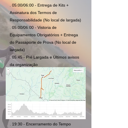
. 05:00/06:00 - Entrega de Kits +
Assinatura dos Termos de
Responsabilidade (No local de largada)
. 05:00/06:00 - Vistoria de
Equipamentos Obrigatórios + Entrega
do Passaporte de Prova (No local de
largada)
. 05:45 - Pré Largada e Últimos avisos
da organização
. 06:00 - Largada
. 09:00 - Encerramento do Tempo
Limite do Desafio 30 km
. 11:00 - Encerramento do Tempo
Limite do Desafio 60 km
. 16:00 - Encerramento do Tempo
Limite do Desafio 120 km
. 19:30 - Encerramento do Tempo