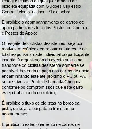
Relógio/Triatlhon ou qualquer modelo de
do Sul 

bicicleta equipada com Guidões Clip estilo
47. ✅ Roberto Dutra Fernandes - 200 km 
Contra RelógioTriatlhon;
*Leia sobre
- Acegua 

48. ✅ Idelci Jardim Nunes -  60 km - Bagé 

É proibido o acompanhamento de carros de
49. ✅ Edison Lázaro Alves dos Santos - 60 
apoio particulares fora dos Postos de Controle
e Postos de Apoio;
km - Bagé

50. ✅ Alessandro Antunes Rodrigues - 60 
O resgate de ciclistas desistentes, seja por
km - Dom Pedrito

motivos mecânicos entre outros fatores, é de
51. ✅ Roberto Sandim de Ornelas - 200 
total responsabilidade individual do participante
km - Bagé 

inscrito. A organização do evento auxilia no
52. ✅ Nicolás Dearmas - 120 km- Aceguá 
transporte do ciclista desistente somente se
possível, havendo espaço nos carros de apoio,
UY 

encaminhando este até próximo o PC ou PA,
53. ✅ Marlon Luciano Adolfo Ferreira - 
se possível ao Ponto de Largada/Chegada,
120 km - Bagé 

conforme os compromissos que este carro
54. ✅ Gislaine Araujo- 60 km- Aceguá UY

esteja trabalhando no roteiro;
55. ✅ John Kennedy Fernández Jara -  
É proibido o fluxo de ciclistas no bordo da
200 km - Isidoro Noblia UY

pista, ou seja, é obrigatório transitar no
56. ✅ Karla Torrescasana Leal - 120 km- 
acostamento;
Bagé

57. ✅ Vanessa Freire Regert - 60 km - 
É proibido o estacionamento de carros de
Bagé 
