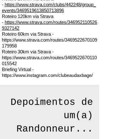
-
https://www.strava.com/clubs/442248/group_
events/3469519613850713896
Roteiro 120km via Strava
-
https://www.strava.com/routes/346952110526
9327142
Roteiro 60km via Strava -
https://www.strava.com/routes/3469522670109
179958
Roteiro 30km via Strava -
https://www.strava.com/routes/3469522670110
015542
Briefing Virtual -
https://www.instagram.com/clubeaudaxbage/
Depoimentos de
um(a)
Randonneur...