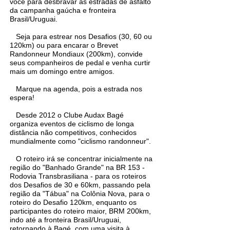
você para desbravar as estradas de asfalto
da campanha gaúcha e fronteira
Brasil/Uruguai.
Seja para estrear nos Desafios (30, 60 ou
120km) ou para encarar o Brevet
Randonneur Mondiaux (200km), convide
seus companheiros de pedal e venha curtir
mais um domingo entre amigos.
Marque na agenda, pois a estrada nos
espera!
Desde 2012 o Clube Audax Bagé
organiza eventos de ciclismo de longa
distância não competitivos, conhecidos
mundialmente como "ciclismo randonneur".
O roteiro irá se concentrar inicialmente na
região do "Banhado Grande" na BR 153 -
Rodovia Transbrasiliana - para os roteiros
dos Desafios de 30 e 60km, passando pela
região da "Tábua" na Colônia Nova, para o
roteiro do Desafio 120km, enquanto os
participantes do roteiro maior, BRM 200km,
indo até a fronteira Brasil/Uruguai,
retornando à Bagé, com uma visita à