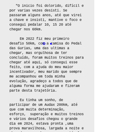
"
O inicio foi dolorido, difícil e
por varias vezes desisti. Se
passaram alguns anos, até que virei
a chave e insisti, mantive o foco e
consegui pedalar 10, 15 20 até
chegar nos 60km.
Em 2022 fiz meu primeiro
desafio 50km, com a camisa do Pedal
das Gurias, uma das ultimas a
chegar, mas orgulhosa de ter
concluído, foram muitos treinos para
chegar até aqui, só consegui esse
feito, com a ajuda do meu maior
incentivador, meu marido que sempre
me acompanhou em toda minha
evolução, agradeço a todos que de
alguma forma me ajudaram e fizeram
parte desta trajetória.
Eu tinha um sonho, de
participar de um Audax 200km, até
que com muita determinação,
esforço, superação e muitos treinos
e vários desafios chegou o grande
dia em 2024, estava pronta ,uma
prova maravilhosa, largada a noite e