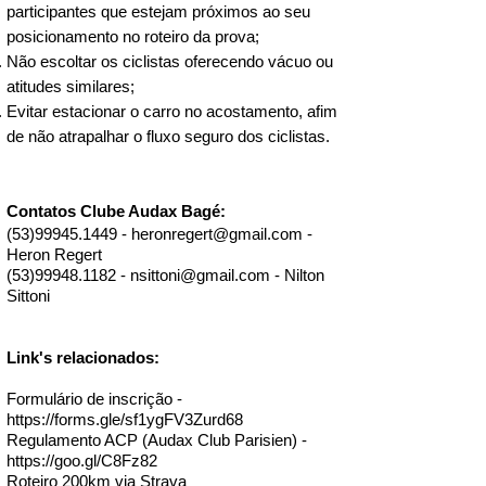
⏱️ Aguardando pagamento

participantes que estejam próximos ao seu
👕 Camiseta casual inclusa

posicionamento no roteiro da prova;
❌ Inscrição cancelada
Não escoltar os ciclistas oferecendo vácuo ou
atitudes similares;
Evitar estacionar o carro no acostamento, afim
de não atrapalhar o fluxo seguro dos ciclistas.
Contatos Clube Audax Bagé​​:
(53)99945.1449
-
heronregert@gmail.com
-
Heron Regert
(53)99948.1182
-
nsittoni@gmail.com
- Nilton
Sittoni
Link's relacionados:
Formulário de inscrição -
https://forms.gle/sf1ygFV3Zurd68
Regulamento ACP (Audax Club Parisien) -
https://goo.gl/C8Fz82
Roteiro 200km via Strava