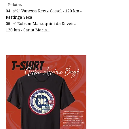
- Pelotas 

04. ✅👕 Vanessa Reetz Cassol - 120 km - 
Restinga Seca

05. ✅ Robson Massuquini da Silveira - 
120 km - Santa Maria

06. ✅ Marcelo Monteiro Martins Munhoz 
- 120 km - Bagé

07. ✅ Mônica Pamplona Camacho - 30 km 
- Bagé

08. ✅ Filipe Chaves - 200 km - Bagé

09. ✅ Darlan Franco lopes - 120 km - 
Santa Maria

10. ✅ Sandra Roselaine Ramos Lopes - 
120 km - Santa Maria 

11. ✅👕 Kauã Oliveira da Silva - 120 km - 
Pedras Altas

12. ✅ TIARLES GUIMARÃES DA SILVA - 
200 km - BAGÉ

13. ✅ GABRIEL DOS SANTOS MENDES - 
60 km - BAGÉ
