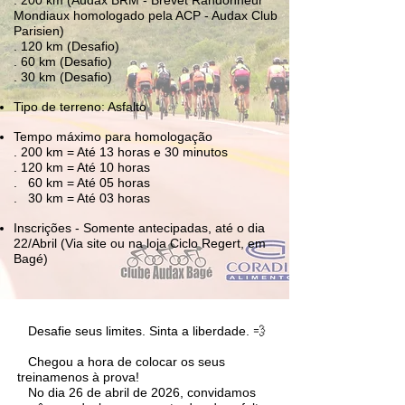
. 200 km (Audax BRM - Brevet Randonneur
Mondiaux homologado pela ACP - Audax Club
Parisien)
. 120 km (Desafio)
. 60 km (Desafio)
. 30 km (Desafio)
Tipo de terreno: Asfalto
Tempo máximo para homologação
. 200 km = Até 13 horas e 30 minutos
. 120 km = Até 10 horas
. 60 km = Até 05 horas
. 30 km = Até 03 horas
Inscrições - Somente antecipadas, até o dia
22/Abril (Via site ou na loja Ciclo Regert, em
Bagé)
Desafie seus limites. Sinta a liberdade. 💨
Chegou a hora de colocar os seus
treinamenos à prova!
No dia 26 de abril de 2026, convidamos