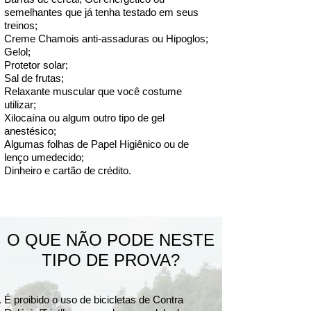
36. ✅ Emanuel lara machado - 200 km  - 
semelhantes que já tenha testado em seus
Alegrete

treinos;
Creme Chamois anti-assaduras ou Hipoglos;
37. ✅ Nathan Vieira Rangel - 30 km - 
Gelol;
Candiota

Protetor solar;
38. ✅ Adriana Thiesen - 60 km - Santa 
Sal de frutas;
Maria

Relaxante muscular que você costume
39. ✅ Henrique Silveira Sudo- 200 km - 
utilizar;
Alegrete

Xilocaína ou algum outro tipo de gel
anestésico;
40. ✅👕 Djecson Morais - 200 km - Porto 
Algumas folhas de Papel Higiênico ou de
Alegre

lenço umedecido;
41. ✅👕 Dionara Aragon - 60 km - Bagé

Dinheiro e cartão de crédito.
42. ✅ Darlan Sarmento Nunes - 60 km - 
Bagé

43. ✅ Joacir Pedro Bortoncello - 200 km - 
Bagé 

O QUE NÃO PODE NESTE
44. ✅ Carlos Eduardo Oyarzabal Ferraz 
-200 km - Bagé 

TIPO DE PROVA?
45. ❌ Anderson Dorneles Velasques - 200 
km - ALEGRETE

É proibido o uso de bicicletas de Contra
46. ✅ Carina da Silva - 120 km  Vila Nova 