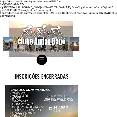
https://docs.google.com/spreadsheets/d/e/2PACX-
1vQTMSGr974aB7-
my9D5FT8Ank7kdbG70eZ_DKbQewEbWWHT9UVe8qTyEgCcaa5UyYUuqnKda8wxK2lq/pub?
gid=1184128675&single=true&output=pdf
https://docs.google.com/spreadsheets/d/1MgBSctRBnofZydeDD54Kdw0SuLpu9zYKpMWBrDihto
usp=sharing
INSCRIÇÕES ENCERRADAS