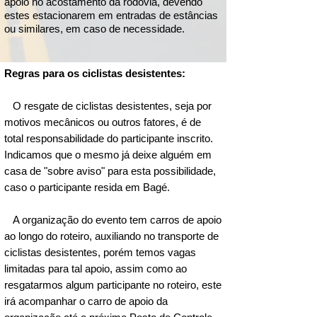
apoio no acostamento da rodovia, devendo
58. ✅ Marcelo Vaz Leal - 120 km - Bagé

estes estacionarem em entradas de estâncias
ou similares, em caso de necessidade.
59. ✅ Dionatan Alessandro Batista 
Ribeiro - 120 km - Bagé

60. ✅ Marcelo Grillo Dini - 200 km - Santa 
Regras para os ciclistas desistentes:
Cruz do Sul 

61. ✅ Laura Gomes Rodrigues dos Santos 
O resgate de ciclistas desistentes, seja por
- 120 km- Bagé 

motivos mecânicos ou outros fatores, é de
62. ✅ Felipe Torrescasana Leal  - 120 km 
total responsabilidade do participante inscrito.
- Bagé 

63. ✅ Carlos Alberto Vargas Infantini 
Indicamos que o mesmo já deixe alguém em
Junior - 30 km - Bagé 

casa de "sobre aviso" para esta possibilidade,
64. ✅ Alessandra Moreira Ferreira - 120 
caso o participante resida em Bagé.
km- Bagé

65. ✅ Andrea Silveira Araujo - 120 km- 
A organização do evento tem carros de apoio
Bagé

ao longo do roteiro, auxiliando no transporte de
66. ✅ Cristofer Simao da Silveira- 120 
ciclistas desistentes, porém temos vagas
km- Bagé

limitadas para tal apoio, assim como ao
67. ✅ Marcos Leon - 200 km - Pelotas

resgatarmos algum participante no roteiro, este
68. ✅ JEFFERSON LUIZ LEITE CARVALHO 
irá acompanhar o carro de apoio da
- 200 km - BAGÉ
