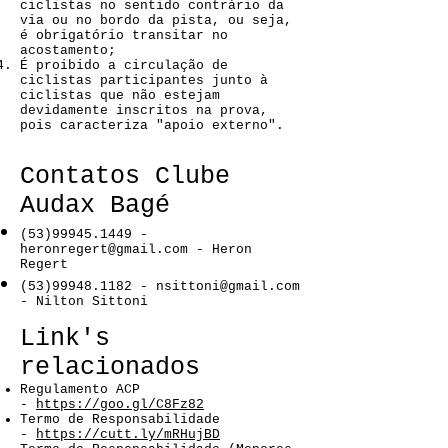
ciclistas no sentido contrário da
via ou no bordo da pista, ou seja,
é obrigatório transitar no
acostamento;
É proibido a circulação de
ciclistas participantes junto à
ciclistas que não estejam
devidamente inscritos na prova,
pois caracteriza "apoio externo".
Contatos Clube
Audax Bagé
(53)99945.1449
-
heronregert@gmail.com
- Heron
Regert
(53)99948.1182
-
nsittoni@gmail.com
- Nilton Sittoni
Link's
relacionados
Regulamento ACP
-
https://goo.gl/C8Fz82
Termo de Responsabilidade
-
https://cutt.ly/mRHujBD