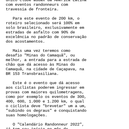
único clube audax da América Latina
com eventos randonneurs com
travessia de fronteira.
Para este evento de 200 km, o
roteiro selecionado será 100% em
solo brasileiro, exclusivamente em
estradas de asfalto com 90% de
excelência no padrão de conservação
dos acostamentos.
Mais uma vez teremos como
desafio "Minas do Camaquã", ou
melhor, a entrada para a estrada de
chão que dá acesso às Minas do
Camaquã, na cidade de Caçapava, na
BR 153 Transbrasiliana.
Este é o evento que dá acesso
aos ciclistas poderem ingressar em
provas com maiores quilometragens,
como por exemplo os eventos de 300,
400, 600, 1.000 e 1.200 km, o qual
o ciclista deve "brevetar" um a um,
"subindo os degraus" e conquistando
suas homologações.
O "Calendário Randonneur 2022",