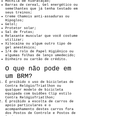
Mochila de hidratação;
Barras de cereal, Gel energético ou
semelhantes que já tenha testado em
seus treinos;
Creme Chamois anti-assaduras ou
Hipoglos;
Gelol;
Protetor solar;
Sal de frutas;
Relaxante muscular que você costume
utilizar;
Xilocaína ou algum outro tipo de
gel anestésico;
1/4 de rolo de Papel Higiênico ou
algumas folhas de lenço umedecido;
Dinheiro ou cartão de crédito.
O que não pode em
um BRM?
É proibido o uso de bicicletas de
Contra Relógio/Triatlhon ou
qualquer modelo de bicicleta
equipada com Guidões Clip estilo
Contra RelógioTriatlhon;
É proibido a escolta de carros de
apoio particulares e o
acompanhamento destes carros fora
dos Postos de Controle e Postos de