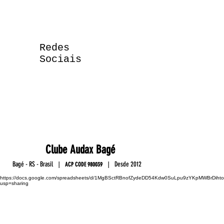
Redes
Sociais
Club
e
Au
da
x Ba
gé
Ba
gé - RS - Brasil
D
esde 2012
|
|
ACP C
OD
E
9800
39
https://docs.google.com/spreadsheets/d/1MgBSctRBnofZydeDD54Kdw0SuLpu9zYKpMWBrDihto
usp=sharing