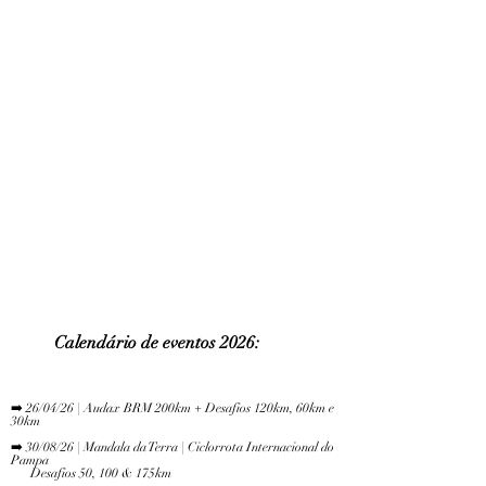
Calendário de eve
ntos 2026:
​
➡️ 26/04/26 | Audax BRM 200km + Desafios 120km, 60km e
30km
➡️ 30/08/26 | Mandala da Terra | Ciclorrota Internacional do
Pampa
Desafios 50, 100 & 175km