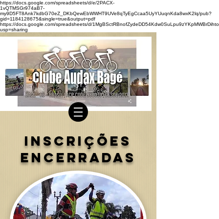
https://docs.google.com/spreadsheets/d/e/2PACX-
1vQTMSGr974aB7-
my9D5FT8Ank7kdbG70eZ_DKbQewEbWWHT9UVe8qTyEgCcaa5UyYUuqnKda8wxK2lq/pub?
gid=1184128675&single=true&output=pdf
https://docs.google.com/spreadsheets/d/1MgBSctRBnofZydeDD54Kdw0SuLpu9zYKpMWBrDihto
usp=sharing
inscrições
encerradas