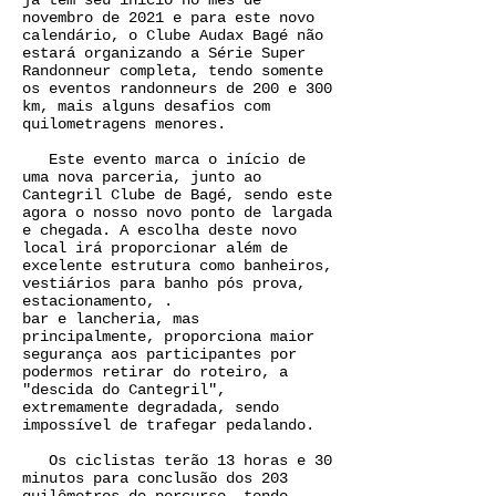
já tem seu início no mês de
novembro de 2021 e para este novo
calendário, o Clube Audax Bagé não
estará organizando a Série Super
Randonneur completa, tendo somente
os eventos randonneurs de 200 e 300
km, mais alguns desafios com
quilometragens menores.
Este evento marca o início de
uma nova parceria, junto ao
Cantegril Clube de Bagé, sendo este
agora o nosso novo ponto de largada
e chegada. A escolha deste novo
local irá proporcionar além de
excelente estrutura como banheiros,
vestiários para banho pós prova,
estacionamento, .
bar e lancheria, mas
principalmente, proporciona maior
segurança aos participantes por
podermos retirar do roteiro, a
"descida do Cantegril",
extremamente degradada, sendo
impossível de trafegar pedalando.
Os ciclistas terão 13 horas e 30
minutos para conclusão dos 203