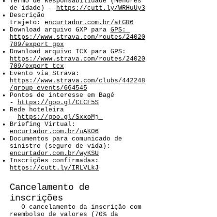
Termo de Responsabilidade (Menores
de idade) -
https://cutt.ly/WRHuUy3
Descrição
trajeto:
encurtador.com.br/atGR6
​Download arquivo GXP para
GPS:
https://www.strava.com/routes/24020
709/export_gpx
Download arquivo TCX para GPS:
https://www.strava.com/routes/24020
709/export_tcx
Evento via Strava:
https://www.strava.com/clubs/442248
/group_events/664545
Pontos de interesse em Bagé
-
https://goo.gl/CECF5S
Rede hoteleira
-
https://goo.gl/SxxoMj
Briefing Virtual:
encurtador.com.br/uAKO6
Documentos para comunicado de
sinistro (seguro de vida):
encurtador.com.br/wyKSU
Inscrições confirmadas:
https://cutt.ly/IRLVLkJ
Cancelamento de
inscrições
O cancelamento da inscrição com
reembolso de valores (70% da