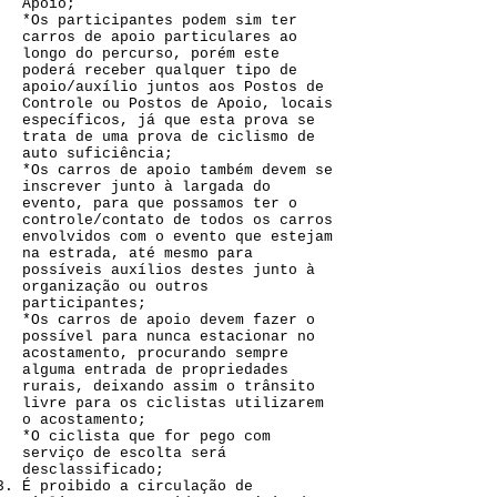
Apoio;
*Os participantes podem sim ter
carros de apoio particulares ao
longo do percurso, porém este
poderá receber qualquer tipo de
apoio/auxílio juntos aos Postos de
Controle ou Postos de Apoio, locais
específicos, já que esta prova se
trata de uma prova de ciclismo de
auto suficiência;
*Os carros de apoio também devem se
inscrever junto à largada do
evento, para que possamos ter o
controle/contato de todos os carros
envolvidos com o evento que estejam
na estrada, até mesmo para
possíveis auxílios destes junto à
organização ou outros
participantes;
*Os carros de apoio devem fazer o
possível para nunca estacionar no
acostamento, procurando sempre
alguma entrada de propriedades
rurais, deixando assim o trânsito
livre para os ciclistas utilizarem
o acostamento;
*O ciclista que for pego com
serviço de escolta será
desclassificado;
É proibido a circulação de