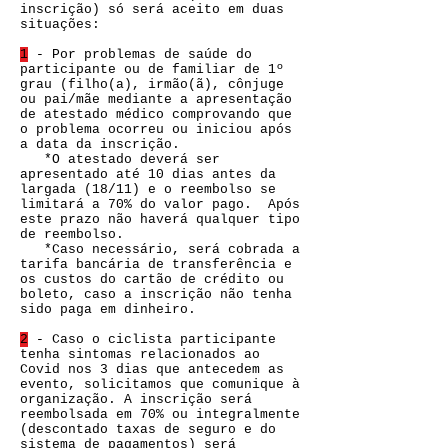
inscrição) só será aceito em duas
situações:
1
- Por problemas de saúde do
participante ou de familiar de 1º
grau (filho(a), irmão(ã), cônjuge
ou pai/mãe mediante a apresentação
de atestado médico comprovando que
o problema ocorreu ou iniciou após
a data da inscrição.
*O atestado deverá ser
apresentado até 10 dias antes da
largada (18/11) e o reembolso se
limitará a 70% do valor pago. Após
este prazo não haverá qualquer tipo
de reembolso.
*Caso necessário, será cobrada a
tarifa bancária de transferência e
os custos do cartão de crédito ou
boleto, caso a inscrição não tenha
sido paga em dinheiro.
2
- Caso o ciclista participante
tenha sintomas relacionados ao
Covid nos 3 dias que antecedem as
evento, solicitamos que comunique à
organização. A inscrição será
reembolsada em 70% ou integralmente
(descontado taxas de seguro e do
sistema de pagamentos) será