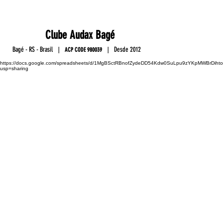
Club
e
Au
da
x Ba
gé
Ba
gé - RS - Brasil
D
esde 2012
|
|
ACP C
OD
E
9800
39
https://docs.google.com/spreadsheets/d/1MgBSctRBnofZydeDD54Kdw0SuLpu9zYKpMWBrDihto
usp=sharing