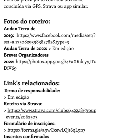
concluída via GPS, Strava ou app similar.
Fotos do roteiro:
Audax Terra de
2019:
https://www.facebook.com/media/set/?
set=a.1750829398382782&type=3
Audax Terra de 2022:
> Em edição
Brevet Organizadores
2022:
https://photos.app.goo.gl/4FaXRdcyyJTu
DiV69
Link's relacionados:
Termo de responsabilidade:
> Em edição
Roteiro via Strava:
>
https://www.strava.com/clubs/442248/group
_events/2062503
Formulário de inscrições:
>
https://forms.gle/a9wCxewLQjt6qL9n7
Inscritos confirmados