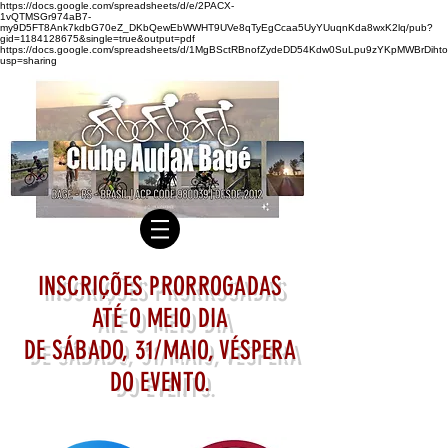
https://docs.google.com/spreadsheets/d/e/2PACX-
1vQTMSGr974aB7-
my9D5FT8Ank7kdbG70eZ_DKbQewEbWWHT9UVe8qTyEgCcaa5UyYUuqnKda8wxK2lq/pub?
gid=1184128675&single=true&output=pdf
https://docs.google.com/spreadsheets/d/1MgBSctRBnofZydeDD54Kdw0SuLpu9zYKpMWBrDihto
usp=sharing
INSCRIÇÕES PRORROGADAS
ATÉ O MEIO DIA
DE SÁBADO, 31/MAIO, VÉSPERA
DO EVENTO.