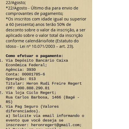
22/Agosto;
*22/Agosto - Último dia para envio de
comprovantes de pagamento;
*Os inscritos com idade igual ou superior
a 60 (sessenta) anos terão 50% de
desconto sobre o valor da inscrição, a ser
aplicado sobre o valor total da inscrição
conforme calendário/lote (Estatuto do
Idoso - Lei nº 10.071/2003 – art. 23).
Como efetuar o pagamento:
Via Depósito Bancário Caixa
Econômica Federal;
Agência: 3930
Conta: 00001785-6
Operação: 013
Titular: Heron Rudi Freire Regert
CPF: 000.888.290.81
Via loja Ciclo Regert;
Rua Carlos Barbosa, 1466 (Bagé -
RS)
Via Pag Seguro (Valores
diferenciados).
a) Solicite via email informando o
evento que você deseja se
inscrever: heronregert@gmail.com;