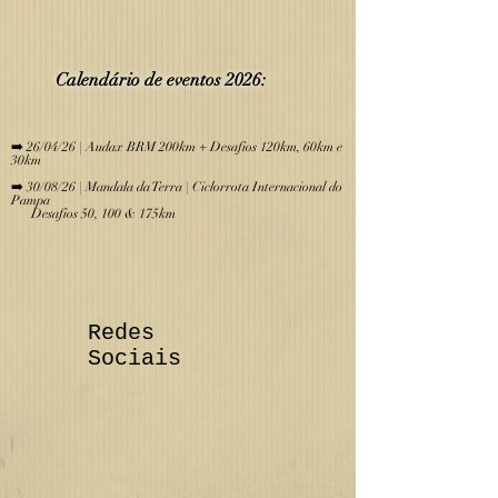
Calendário de eve
ntos 2026:
​
➡️ 26/04/26 | Audax BRM 200km + Desafios 120km, 60km e
30km
➡️ 30/08/26 | Mandala da Terra | Ciclorrota Internacional do
Pampa
Desafios 50, 100 & 175km
Redes
Sociais