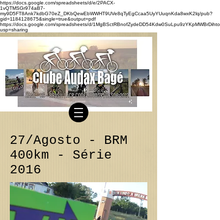
https://docs.google.com/spreadsheets/d/e/2PACX-
1vQTMSGr974aB7-
my9D5FT8Ank7kdbG70eZ_DKbQewEbWWHT9UVe8qTyEgCcaa5UyYUuqnKda8wxK2lq/pub?
gid=1184128675&single=true&output=pdf
https://docs.google.com/spreadsheets/d/1MgBSctRBnofZydeDD54Kdw0SuLpu9zYKpMWBrDihto
usp=sharing
27/Agosto - BRM
400km - Série
2016