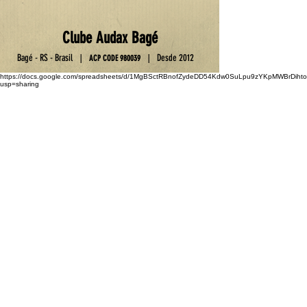
Club
e
Au
da
x Ba
gé
Ba
gé - RS - Brasil
D
esde 2012
|
|
ACP C
OD
E
9800
39
https://docs.google.com/spreadsheets/d/1MgBSctRBnofZydeDD54Kdw0SuLpu9zYKpMWBrDihto
usp=sharing