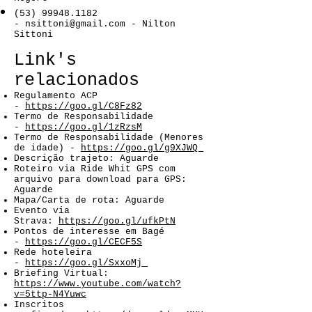
(53) 99948.1182
-
nsittoni@gmail.com
- Nilton
Sittoni
Link's
relacionados
Regulamento ACP
-
https://goo.gl/C8Fz82
Termo de Responsabilidade
-
https://goo.gl/1zRzsM
Termo de Responsabilidade (Menores
de idade) -
https://goo.gl/g9XJWQ
Descrição trajeto: Aguarde
​Roteiro via Ride Whit GPS com
arquivo para download para GPS:
Aguarde
Mapa/Carta de rota: Aguarde
Evento via
Strava:
https://goo.gl/ufkPtN
Pontos de interesse em Bagé
-
https://goo.gl/CECF5S
Rede hoteleira
-
https://goo.gl/SxxoMj
Briefing Virtual:
https://www.youtube.com/watch?
v=5ttp-N4Yuwc
Inscritos