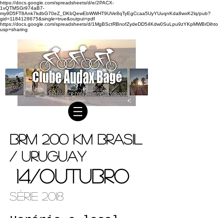
https://docs.google.com/spreadsheets/d/e/2PACX-
1vQTMSGr974aB7-
my9D5FT8Ank7kdbG70eZ_DKbQewEbWWHT9UVe8qTyEgCcaa5UyYUuqnKda8wxK2lq/pub?
gid=1184128675&single=true&output=pdf
https://docs.google.com/spreadsheets/d/1MgBSctRBnofZydeDD54Kdw0SuLpu9zYKpMWBrDihto
usp=sharing
BRM 200 km Brasil
/ Uruguay
14/Outubro
Série 2018