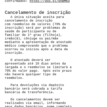
confirmados:
https://goo.gl/enmMKU
Cancelamento de inscrição
A única situação aceita para
cancelamento de inscrição
com reembolso de valores (70% da
inscrição) será por problemas de
saúde do participante ou de
familiar de 1º grau (filho(a),
irmão(ã), cônjuge ou pai/mãe
mediante a apresentação de atestado
médico comprovando que o problema
ocorreu ou iniciou após a data da
inscrição.
O atestado deverá ser
apresentado até 10 dias antes da
largada e o reembolso se limitará a
70% do valor pago. Após este prazo
não haverá qualquer tipo de
reembolso.
Para devoluções via depósito
bancário será cobrada a tarifa
bancária de transferência.
Os cancelamentos devem ser
realizados via email, informando
seus dados bancários, nome completo