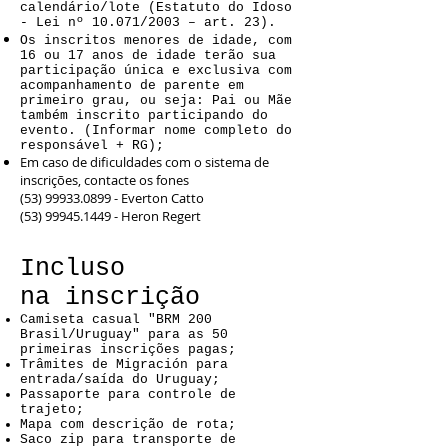
calendário/lote (Estatuto do Idoso
- Lei nº 10.071/2003 – art. 23).
Os inscritos menores de idade, com
16 ou 17 anos de idade terão sua
participação única e exclusiva com
acompanhamento de parente em
primeiro grau, ou seja: Pai ou Mãe
também inscrito participando do
evento. (Informar nome completo do
responsável + RG);
Em caso de dificuldades com o sistema de
inscrições, contacte os fones
(53) 99933.0899
- Everton Catto
(53) 99945.1449
- Heron Regert
Incluso
na inscrição
Camiseta casual "BRM 200
Brasil/Uruguay" para as 50
primeiras inscrições pagas;
Trâmites de Migración para
entrada/saída do Uruguay;
Passaporte para controle de
trajeto;
Mapa com descrição de rota;
Saco zip para transporte de