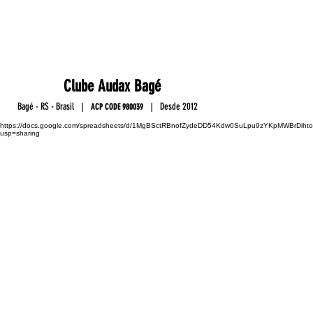
Club
e
Au
da
x Ba
gé
Ba
gé - RS - Brasil
D
esde 2012
|
|
ACP C
OD
E
9800
39
https://docs.google.com/spreadsheets/d/1MgBSctRBnofZydeDD54Kdw0SuLpu9zYKpMWBrDihto
usp=sharing