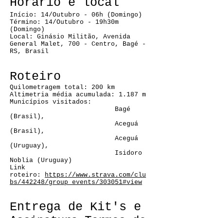
Horário e local
Início: 14/Outubro - 06h (Domingo)
Término: 14/Outubro - 19h30m
(Domingo)
Local: Ginásio Militão, Avenida
General Malet, 700 - Centro, Bagé -
RS, Brasil
Roteiro
Quilometragem total: 200 km
Altimetria média acumulada: 1.187 m
Municípios visitados:
Bagé
(Brasil),
Aceguá
(Brasil),
Aceguá
(Uruguay),
Isidoro
Noblia (Uruguay)
Link
roteiro:
https://www.strava.com/clu
bs/442248/group_events/303051#view
Entrega de Kit's e