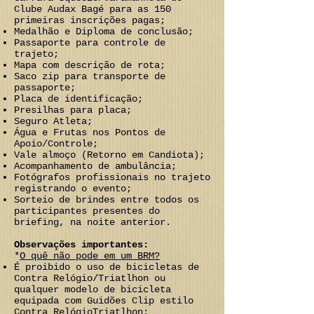
Clube Audax Bagé para as 150
primeiras inscrições pagas;
Medalhão e Diploma de conclusão;
Passaporte para controle de
trajeto;
Mapa com descrição de rota;
Saco zip para transporte de
passaporte;
Placa de identificação;
Presilhas para placa;
Seguro Atleta;
Água e Frutas nos Pontos de
Apoio/Controle;
Vale almoço (Retorno em Candiota);
Acompanhamento de ambulância;
Fotógrafos profissionais no trajeto
registrando o evento;
Sorteio de brindes entre todos os
participantes presentes do
briefing, na noite anterior.
Observações importantes:
*
O quê não pode em um BRM?
É proibido o uso de bicicletas de
Contra Relógio/Triatlhon ou
qualquer modelo de bicicleta
equipada com Guidões Clip estilo
Contra RelógioTriatlhon;