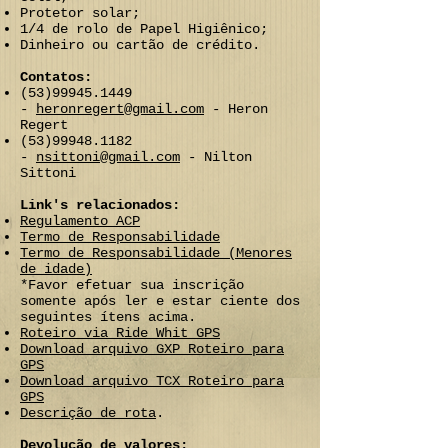
Protetor solar;
1/4 de rolo de Papel Higiênico;
Dinheiro ou cartão de crédito.
Contatos:
(53)99945.1449
-
heronregert@gmail.com
- Heron
Regert
(53)99948.1182
-
nsittoni@gmail.com
- Nilton
Sittoni
Link's relacionados:
Regulamento ACP
Termo de Responsabilidade
Termo de Responsabilidade (Menores
de idade)
*Favor efetuar sua inscrição
somente após ler e estar ciente dos
seguintes ítens acima.
Roteiro via Ride Whit GPS
Download arquivo GXP Roteiro para
GPS
Download arquivo TCX Roteiro para
GPS
Descrição de rota
.
Devolução de valores: