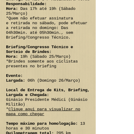
Responsabilidade:
Hora:
Das 17h até 19h (Sábado
25/Março)
*Quem não efetuar assinatura
e retirada no sábado, pode efetuar
a retirada no domingo: Das
04h30min. até 05h30min., sem
Briefing/Congresso Técnico.
Briefing/Congresso Técnico e
Sorteio de Brindes:
Hora:
19h (Sábado 25/Março)
*Brindes somente aos ciclistas
presentes no briefing
Evento:
Largada:
06h (Domingo 26/Março)
Local de Entrega de Kits, Briefing,
Largada e Chegada:
Ginásio Presidente Médici (Ginásio
Militão)
*
Clique aqui para visualizar no
mapa como chegar
Tempo máximo para homologação:
13
horas e 30 minutos
Quilometragem total:
205 km