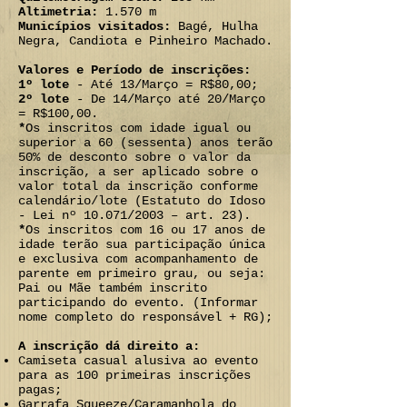
Altimetria:
1.570 m
Municípios visitados:
Bagé, Hulha
Negra, Candiota e Pinheiro Machado.
Valores e Período de inscrições:
1º lote
- Até 13/Março = R$80,00;
2º lote
- De 14/Março até 20/Março
= R$100,00.
*
Os inscritos com idade igual ou
superior a 60 (sessenta) anos terão
50% de desconto sobre o valor da
inscrição, a ser aplicado sobre o
valor total da inscrição conforme
calendário/lote (Estatuto do Idoso
- Lei nº 10.071/2003 – art. 23).
*
Os inscritos com 16 ou 17 anos de
idade terão sua participação única
e exclusiva com acompanhamento de
parente em primeiro grau, ou seja:
Pai ou Mãe também inscrito
participando do evento. (Informar
nome completo do responsável + RG);
A inscrição dá direito a:
Camiseta casual alusiva ao evento
para as 100 primeiras inscrições
pagas;
Garrafa Squeeze/Caramanhola do