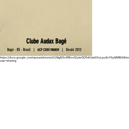
Club
e
Au
da
x Ba
gé
Ba
gé - RS - Brasil
D
esde 2012
|
|
ACP C
OD
E
9800
39
https://docs.google.com/spreadsheets/d/1MgBSctRBnofZydeDD54Kdw0SuLpu9zYKpMWBrDihto
usp=sharing