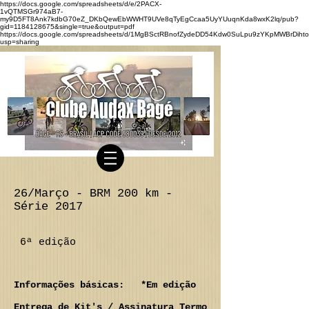
https://docs.google.com/spreadsheets/d/e/2PACX-
1vQTMSGr974aB7-
my9D5FT8Ank7kdbG70eZ_DKbQewEbWWHT9UVe8qTyEgCcaa5UyYUuqnKda8wxK2lq/pub?
gid=1184128675&single=true&output=pdf
https://docs.google.com/spreadsheets/d/1MgBSctRBnofZydeDD54Kdw0SuLpu9zYKpMWBrDihto
usp=sharing
26/Março - BRM 200 km -
Série 2017
6ª edição
Informações básicas: *Em edição
Entrega de Kit's / Assinatura Termo