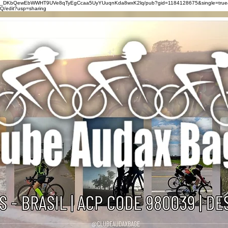
0eZ_DKbQewEbWWHT9UVe8qTyEgCcaa5UyYUuqnKda8wxK2lq/pub?gid=1184128675&single=true
/edit?usp=sharing