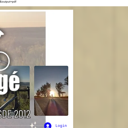
&output=pdf
Login