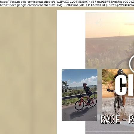
https://docs.google.com/spreadsheets/d/e/2PACX-1vQTMSGr974aB7-my9D5FT8Ank7kdbG7
https://docs.google.com/spreadsheets/d/1MgBSctRBnofZydeDD54Kdw0SuLpu9zYKpMWBrDihtoQ