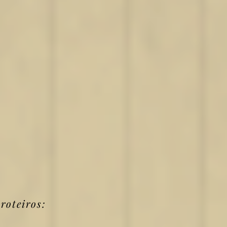
 roteiro
s: