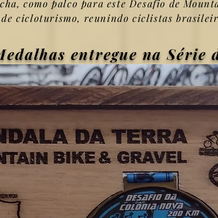
ú
cha, como palco para este Desafio de Mount
de cicloturismo, reunindo cicli
stas brasilei
Medalhas entregue na Série 