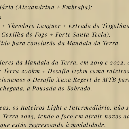
iário (Alexandrina + Embrapa);
o
 + Theodoro Languer + Estrada da Trigolân
 Coxilha do Fogo + Forte Santa
Tecla).
lido para conclusão da Mandala da Terra.
ores da Mandala da Terra, em 2019 e 2022, a
x Terra 200km + Desafio 115km como roteiros
ecionamos o
Desafio Xuxa Regert de MTB para
 chegada, a Pousada do Sobrado.
s, os Roteiros Light e Intermediário, não s
 Terra 2023, tendo o foco em atrair novos a
s que estão regressando à modalidade.