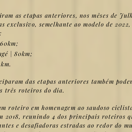
iram as etapas anteriores, nos mêses de Jul
s exclusivo, semelhante ao modelo de 2022,
:
 60km;
agé | 80km;
5km.
ciparam das etapas anteriores também podem
 três roteiros do dia.
um roteiro em homenagem ao saudoso ciclist
m 2018, reunindo 4 dos principais roteiros q
antes e desafiadoras estradas ao redor do m