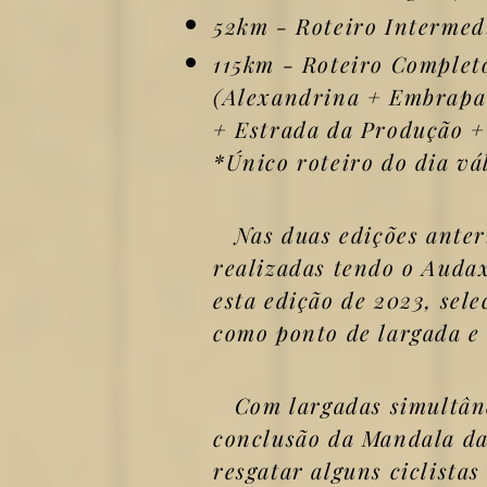
52km - Roteiro Intermed
115km - Roteiro Complet
(Alexandrina + Embrapa
+ Estrada da Produção +
*Único roteiro do dia vá
Nas duas edições anteri
realizadas tendo o Auda
esta edição de 2023, sel
como ponto de largada e
Com largadas simultânea
conclusão da Mandala da
resgatar alguns ciclista