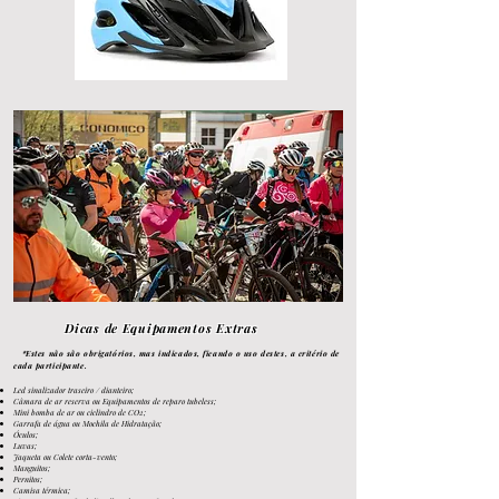
Dicas
de Equipamentos Extras
*Estes não são obrigatórios, mas indicado
s,
ficando o uso destes, a critério de
cada
participante.
Led sinalizador traseiro / dianteiro;
Câmara de ar reserva ou Equipamentos de reparo tubeless;
Mini bomba de ar ou ciclindro de CO2;
Garrafa de água ou Mochila de Hidratação;
Óculos;
Luvas;
Jaqueta ou Colete corta-vento;
Manguitos;
Pernitos;
Camisa térmica;