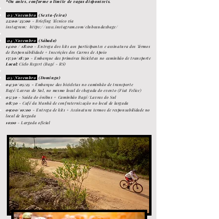
*Ou antes, conforme o limite de vagas disponíveis.
03/Nov
embro
(Sexta-feira)
2
2:00/23:00
- Briefing Técnico via
instagram:
https://www.instagram.com/clubeaudaxbage/
04/Novembro
(Sábado)
1
4:00 / 18:00
- Entrega dos kits aos participante
s e
assinatura dos Termos
de Responsábilidade + Inscrições dos Carros de Apoio
17:30/18:30
- Embarque das primeiras bicicletas no caminhão de transporte
Local:
Ciclo Regert (Bagé - RS)
05/
Novembro
(Domingo)
04:30/05:25
-
Embarque
das bicicletas no caminhão de transporte
Bagé/Lavras do Sul,
no mesmo local de chegada do evento (Fiat Felice)
05:30
- Saída do ônibus + Caminhão Bagé/Lavras do Sul
08:30
- Café da Manhã de confraternização no local de largada
09:00/10:00
-
Entrega de kits + Assinatura termos de responsabilidade no
local de largada
1
0:00
- Largada oficial