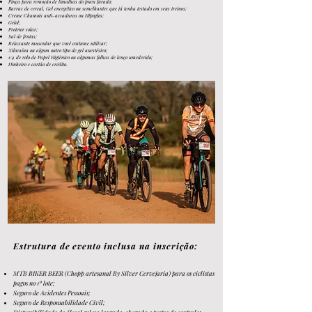
Pinça para remoção de limalhas do pneu furado;
Barras de cereal, Gel energético ou semelhantes que já tenha testado em seus treinos;
Creme Chamois anti-assaduras ou Hipoglos;
Gelol;
Protetor solar;
Sal de frutas;
Relaxante muscular que você costume utilizar;
Xilocaína ou algum outro tipo de gel anestésico;
1/4 de rolo de Papel Higiênico ou algumas folhas de lenço umedecido;
Dinheiro e cartão de crédito.
Estrutura de evento inclusa na inscrição:
MTB BIKER BEER (Chopp artesanal By Silver Cervejaria) para os ciclistas
pagos no 1º lote;
S
e
guro d
e
Acid
ent
es Pe
ssoai
s;
Seguro de Responsabilidade Civil;