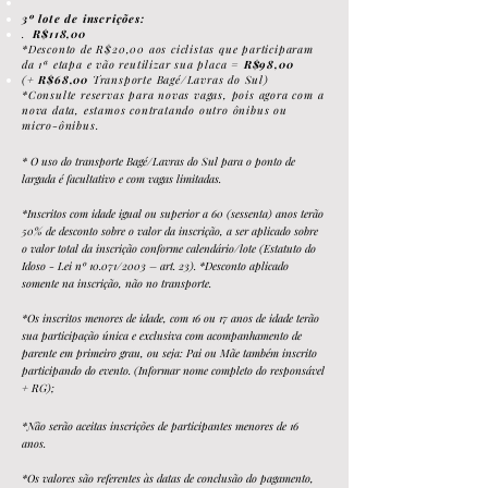
3º lote de inscrições:
.
R$118,00
*Desconto de R$20,00 aos ciclistas que participaram
da 1ª etapa e vão
reutilizar sua placa =
R$98,00
(
+ R$68,
00
Transporte Bagé/Lavras do Sul)
*Consulte reservas para novas vagas, pois agora com a
nova data, estamos contratando outro ônibus ou
micro-ônibus.
* O u
s
o do transporte Bagé/Lavras do Sul para o ponto de
largada é facultativo e com vagas limitadas.
*I
nsc
ritos com idade igual ou superior a 60 (sessenta) anos terão
50% de desconto sobre o valor da inscrição, a ser aplicado sobre
o valor total da inscrição conforme calendário/lote (Estatuto do
Idoso - Lei nº 10.071/2003 – art. 23). *Desconto aplicado
somente na inscrição, não no transporte.
*
Os inscritos menor
es de idade, com 16 ou 17 anos de idade terão
sua participação única e exclusiva com acompanhamento de
parente em primeiro grau, ou seja: Pai ou Mãe também inscrito
participando do evento. (Informar nome completo do responsável
+ RG);
*
Não
serão aceitas inscrições de participantes menores de 16
anos.
*Os valores são referentes às datas de conclusão do pagamento,