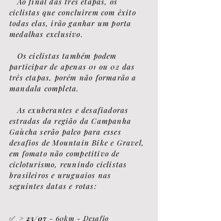
Ao final das três etapas, os
ciclistas que concluirem com êxito
todas elas, irão ganhar um porta
medalhas exclusivo.
Os ciclistas também podem
participar de apenas 01 ou 02 das
três etapas, porém não formarão a
mandala completa.
As exuberantes e desafiadoras
estradas da região da Campanha
Gaùcha serão palco para esses
desafios de Mountain Bike e Gravel,
em fomato não competitivo de
cicloturismo, reunindo cicli
stas
brasileiros e uruguaios nas
seguintes datas e rotas:
>
23/07
- 60km - Desafio
✅