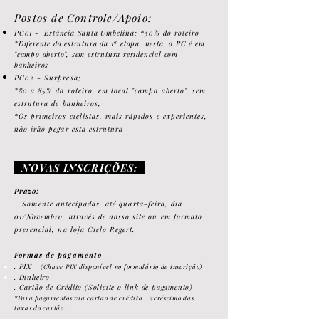
Postos de Controle/Apoio:
PC01 - Estância Santa Umbelina;
*50% do roteiro
*Diferente da estrutura da 1ª etapa, nesta, o PC é em
"campo aberto", sem estrutura residencial com
banheiros
PC02 - Surpresa;
*80 a 85% do roteiro, em local "campo aberto", sem
estrutura de banheiros,
*Os primeiros ciclistas, mais rápidos e experientes,
não irão pegar esta estrutura
NOVAS INSCRIÇÕES:
Prazo:
S
omente antecipadas, até quar
t
a-feira, dia
01/Novembro
, através de nosso site ou em formato
presencial, n
a loja Ciclo Regert.
Formas de
pagamento
. PIX
(Chave PIX disponível
no formulário de inscriç
ã
o)
. Dinhe
iro
. Cartão de Crédito (Solicite o link de pagamento)
*Para paga
mentos via cart
ão d
e c
rédito,
acrésc
imo das
taxas do cartão.