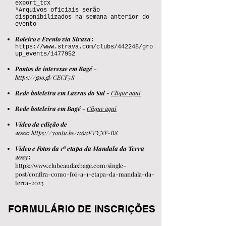
export_tcx
*Arquivos oficiais serão
disponibilizados na semana anterior do
evento
Roteiro e Evento via Strava
:
https://www.strava.com/clubs/442248/gro
up_events/1477952
Pontos de interesse em Bagé
-
https://goo.gl/CECF5S
Rede hoteleira
em Lavras do Sul -
Clique aqui
Rede hoteleira
em Bagé -
Clique aqui
Vídeo da edição de
2022:
https://youtu.be/w6wFVYNF-B8
Vídeo e Fotos da 1ª etapa da Mandala da Terra
2023
:
https://www.clubeaudaxbage.com/single-
post/confira-como-foi-a-1-etapa-da-mandala-da-
terra-2023
FORMULÁRIO DE INSCRIÇÕES