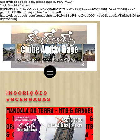
https://docs.google.com/spreadsheets/d/e/2PACX-
1vQTMSGr974aB7-
my9D5FT8Ank7kdbG70eZ_DKbQewEbWWHT9UVe8qTyEgCcaa5UyYUuqnKda8wxK2lq/pub?
gid=1184128675&single=true&output=pdf
https://docs.google.com/spreadsheets/d/1MgBSctRBnofZydeDD54Kdw0SuLpu9zYKpMWBrDihto
usp=sharing
INSCRIÇÕES
ENCERRADAS