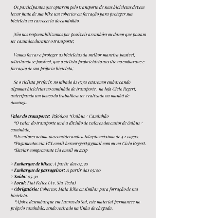
Os participantes que optarem pelo transporte de suas bicicletas devem
levar junto de sua bike um cobertor ou forração para proteger sua
bicicleta na carroceria do caminhão.
Não nos responsabilizamos por possíveis arranhões ou danos que possam
ser causados durante o transporte;
Vamos forrar e proteger as bicicletas da melhor maneira possível,
solicitando se possível, que o ciclista proprietário auxilie no embarque e
forração de sua própria bicicleta;
Se o ciclista preferir,
no sábado às 17:30 estaremos embarcando
algumas bicicletas no caminhão de transporte, na loja Ciclo Regert,
antecipando um pouco do trabalho a ser realizado na manhã de
domingo.
Valor do transporte:
R$68,00 *Ônibus + Caminhão
*O valor do transporte será a divisão de valores dos
custos de ônibus +
caminhão;
*Os valores acima são considerando a lotação máxima de 42 vagas;
*Pagamentos via PIX email
heronregert@gmail.com
ou na Ciclo Rege
rt.
*Enviar comprovante via email ou wtsp
>
Embarque de bikes:
A partir das 04:30
>
Embarque de passageiros:
A partir das 05:00
>
Saída:
05:30
>
Local:
Fiat Felice (Av. Sta Tecla)
>
Obrigatório:
Cobertor, Mala Bike ou similar para forração de sua
bicicleta.
*Após o desembarque em Lavras do Sul, este material permanece no
próprio caminhão, sendo retirado na linha de chegada.