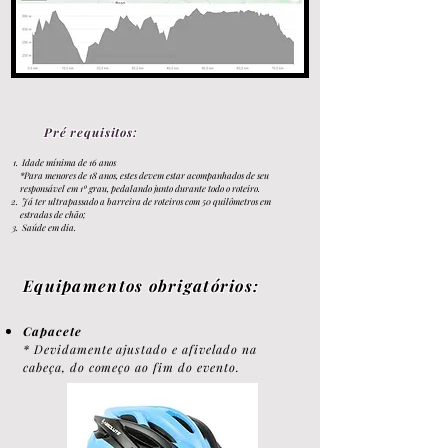
Pré requisitos
:
Idade mínima de 16 anos
*Para menores de 18 anos, estes devem estar acompanhados de seu
responsável em 1º grau, pedalando
junto durante todo o roteiro.
Já ter ultrapassado a barreira de roteiros com 50 quilômetros em
estradas de chão;
Saúde em dia.
Eq
uipamentos obrigatór
ios:
Capacete
* Devidamente ajustado e afivelado na
cabeça, do começo ao fim do evento.