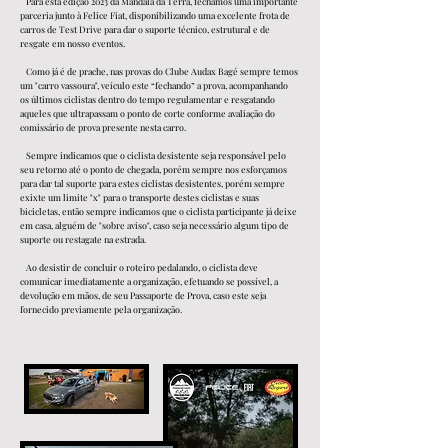
Para esta edição 2023 da Mandala da Terra, fechamos uma importante
parceria junto à Felice Fiat, disponibilizando uma excelente frota de
carros de Test Drive para dar o suporte técnico, estrutural e de
resgate em nosso eventos.
Como já é de prache, nas provas d
o Clube Audax Bagé sempre temos
um "carro vassoura", veículo este “fechando” a prova,
acompanhando
os últimos ciclistas dentro do tempo regulamentar e resgatando
aqueles que ultrapassam o ponto de corte conforme avaliação do
comissário de prova presente nesta carro.
Sempre indicamos que o ciclista desistente seja responsável pelo
seu retorno até o ponto de chegada, porém sempre nos esforçamos
para dar tal suporte p
ara estes ciclistas desistentes, porém sempre
exixte um limite "x" para o transporte destes ciclistas e suas
bicicletas, então sempre indicamos que o ciclista participante já deixe
em casa, alguém de "sobre aviso", caso seja necessário algum tipo de
suporte ou restagate na estrada.
Ao desistir de concluir o roteiro pedalando, o ciclista deve
comunicar imediatamente a organização, efetuando se possível, a
devolução em mãos, de seu Passaporte de Prova, caso este seja
fornecido previamente pela organização.