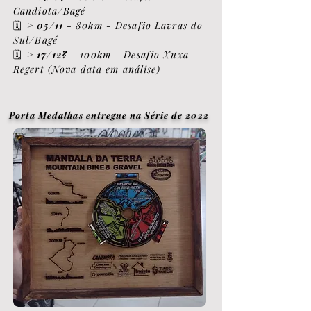
Candiota/Bag
é
>
05/11
- 80km - Desafio Lavras do
🗓️
Sul/Bagé
>
17/12?
- 100km - Desafio Xuxa
🗓️
Regert
(Nova data em análise)
Porta Medalhas entregue na Série de 2022