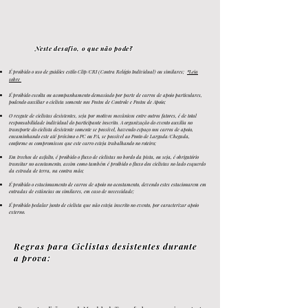
Neste desafio, o que não pode?
É proib
ido o uso de guidões
estilo
Clip/
CRI (Contra Relógio Individual) ou similares;
*Leia
sobre
É proibido escolta ou acompanhamento demasiado por parte de carros de apoio particulares,
podendo auxiliar o ciclista somente nos Postos de Controle e Postos de Apoio;
O resgate de ciclistas desistentes, seja por motivos mecânicos entre outros fatores, é de total
responsabilidade individual do participante inscrito. A organização do evento auxilia no
transporte do ciclista desistente somente se possível, havendo espaço nos carros de apoio,
encaminhando este até próximo o PC ou PA, se possível ao Ponto de Largada/Chegada,
conforme os compromissos que este carro esteja trabalhando no roteiro;
Em trechos de asfalto, é proibido o fluxo de ciclistas no bordo da pista, ou seja, é obrigatório
transitar no acostamento
, assim como também é proibido o fluxo dos ciclistas no lado esquerdo
da estrada de terra, na contra mão
;
É proibido o estacionamento de carros de apoio no acostamento, devendo estes estacionarem em
entradas de estâncias ou similares, em caso de necessidade;
É proibido pedalar junto de ciclista que não esteja inscrito no e
vento, por caracterizar apoio
externo.
Regras para Ciclistas desistentes durante
a prova: