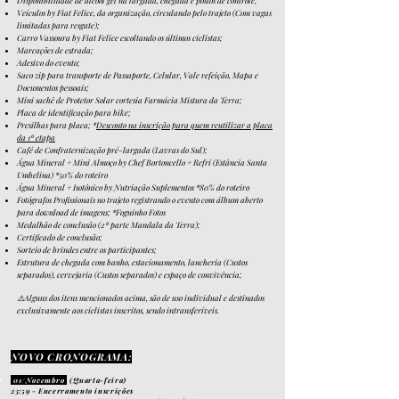
Disponibilidade de álcool gel na largada, chegada e postos de controle;
Veículos by Fiat Felice, da organização, circulando pelo trajeto (Com vagas
limitadas para resgate);
Carro Vassoura by Fiat Felice escoltando os últimos ciclistas;
Marcações de estrada;
Adesivo do evento;
Saco zip para transporte de Passaporte, Celular, Vale refeição, Mapa e
Documentos pessoais;
Mini sachê de Protetor Solar cortesia Farmácia Mistura da Terra;
Placa de identificação para bike;
Presilhas para plac
a; *
Desconto na inscrição para quem reutilizar a placa
da 1ª etapa
Café de C
onfraternização pré-largada (Lavras do Sul);
Água Mineral + Mini Almoço by Chef Bortoncello + Refri (Estância Santa
Umbelina) *50% do roteiro
Água Mineral + Isotônico by Nutriação Suplementos *80% do roteiro
Fotógrafos Profissionais no trajeto registrando o evento com álbum aberto
para download de imagens; *Foguinho Fotos
Medalhão de conclusão (2ª parte Mandala da Ter
ra);
Certificado de conclusão;
Sorteio de
brindes entre os participantes;
Estrutura de chegada com banho, estacionamento, lancheria (Custos
separados), cervejaria (Custos separados) e espaço de convivência
;
⚠️Alguns dos itens mencionados acima, são de uso individual
e destinados
exclusivamente aos ciclistas inscritos, sendo intransferíveis.
NO
VO CR
ONOGRAMA:
01/Nov
embro
(Quarta-feira)
23:59
- Encerramento inscrições