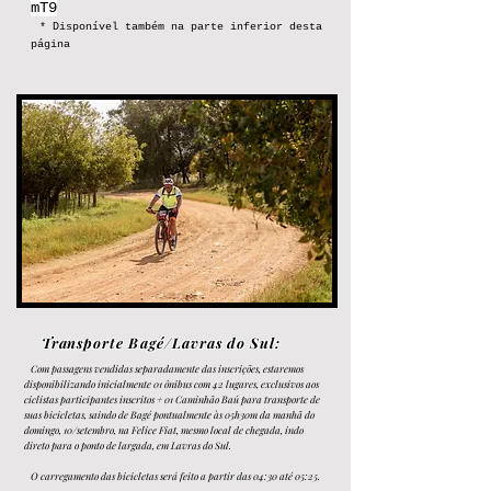
mT9
* Disponível também na parte inferior desta
página
Tran
sporte Bagé/Lavras do Sul
:
Com
passagens vendidas separadamen
te das inscrições, estaremos
disponibilizando inicialmente 01 ônibus com 42 lugares, exclusivos aos
ciclistas participantes inscritos + 01 Caminhão Baú para transporte de
suas bicicletas, saindo de Bagé pontualmente às 05h30m da manhã do
domingo, 10/setembro, na Felice Fiat, mesmo local de chegada, indo
direto para o ponto de largada, em Lavras do Sul.
O carregamento das bicicletas será feito a partir das 04:30 até 05:25.