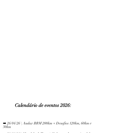
Calendário de eve
ntos 2026:
​
➡️ 26/04/26 | Audax BRM 200km + Desafios 120km, 60km e
30km