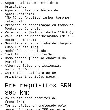
Seguro Atleta em território
brasileiro;
Água e Frutas nos Pontos de
Apoio/Controle;
*No PC de Arbolito também teremos
café preto
Presença da organização em todos os
Pontos de Controle;
Vale Lanche (Melo - Ida km 119 km);
Vale Café da Manhã/Desayuno (Melo -
Retorno km 189);
Massoterapeuta na linha de chegada
(Das 13h até 17h) ;
Medalhão de conclusão;
Certificado de conclusão;
Homologação junto ao Audax Club
Parisien;
Álbum de fotos profissionais,
online 100% aberto;​
Camiseta casual para as 50
primeiras inscrições pagas.
Pré requisitos BRM
300 km:
RG em dia para trâmites de
fronteira;
Ter concluído e homologado pelo
menos 01 brevet de 200 ou maior,