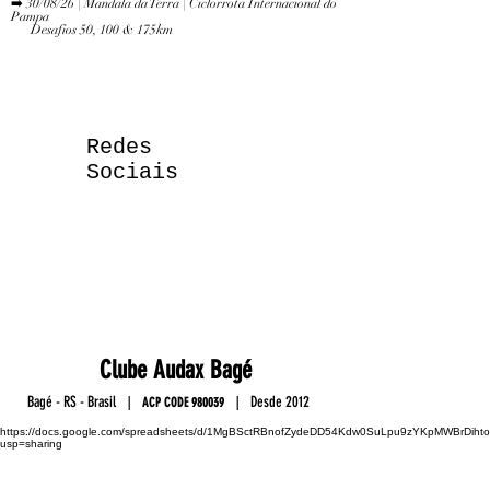
➡️ 30/08/26 | Mandala da Terra | Ciclorrota Internacional do
Pampa
Desafios 50, 100 & 175km
Redes
Sociais
Club
e
Au
da
x Ba
gé
Ba
gé - RS - Brasil
D
esde 2012
|
|
ACP C
OD
E
9800
39
https://docs.google.com/spreadsheets/d/1MgBSctRBnofZydeDD54Kdw0SuLpu9zYKpMWBrDihto
usp=sharing