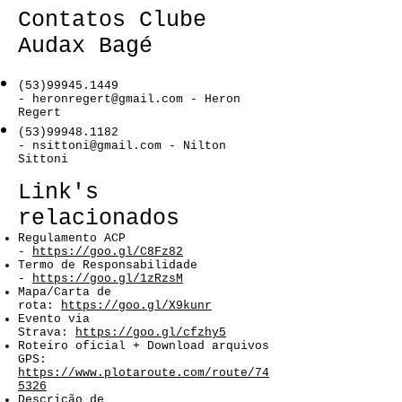
Contatos Clube
Audax Bagé
(53)99945.1449
-
heronregert@gmail.com
- Heron
Regert
(53)99948.1182
-
nsittoni@gmail.com
- Nilton
Sittoni
Link's
relacionados
Regulamento ACP
-
https://goo.gl/C8Fz82
Termo de Responsabilidade
-
https://goo.gl/1zRzsM
Mapa/Carta de
rota:
https://goo.gl/X9kunr
Evento via
Strava:
https://goo.gl/cfzhy5
Roteiro oficial + Download arquivos
GPS:
https://www.plotaroute.com/route/74
5326
Descrição de