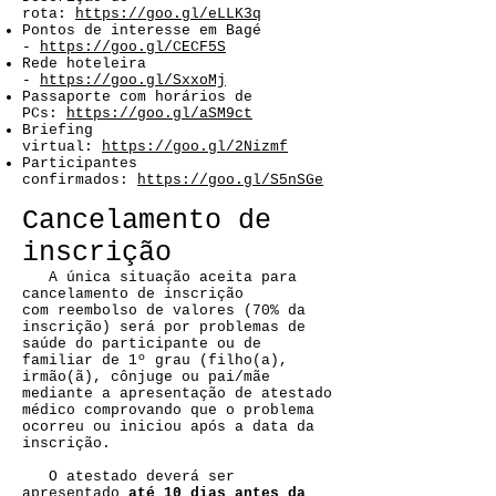
rota:
https://goo.gl/eLLK3q
Pontos de interesse em Bagé
-
https://goo.gl/CECF5S
Rede hoteleira
-
https://goo.gl/SxxoMj
Passaporte com horários de
PCs:
https://goo.gl/aSM9ct
Briefing
virtual:
https://goo.gl/2Nizmf
Participantes
confirmados:
https://goo.gl/S5nSGe
Cancelamento de
inscrição
A única situação aceita para
cancelamento de inscrição
com reembolso de valores (70% da
inscrição) será por problemas de
saúde do participante ou de
familiar de 1º grau (filho(a),
irmão(ã), cônjuge ou pai/mãe
mediante a apresentação de atestado
médico comprovando que o problema
ocorreu ou iniciou após a data da
inscrição.
O atestado deverá ser
apresentado
até 10 dias antes da