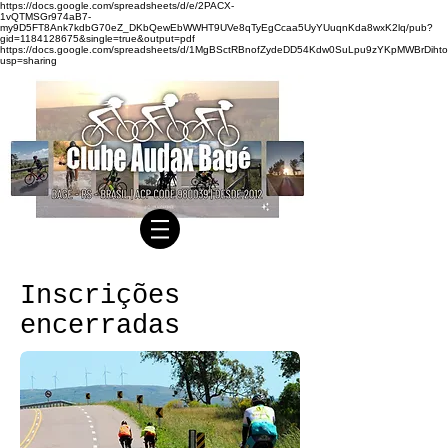
https://docs.google.com/spreadsheets/d/e/2PACX-
1vQTMSGr974aB7-
my9D5FT8Ank7kdbG70eZ_DKbQewEbWWHT9UVe8qTyEgCcaa5UyYUuqnKda8wxK2lq/pub?
gid=1184128675&single=true&output=pdf
https://docs.google.com/spreadsheets/d/1MgBSctRBnofZydeDD54Kdw0SuLpu9zYKpMWBrDihto
usp=sharing
Inscrições
encerradas