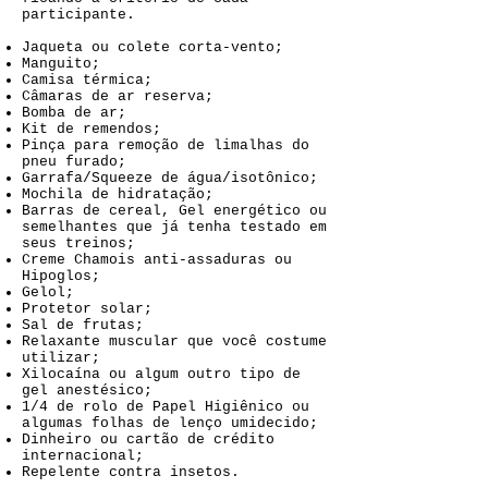
participante.
Jaqueta ou colete corta-vento;
Manguito;
Camisa térmica;
Câmaras de ar reserva;
Bomba de ar;
Kit de remendos;
Pinça para remoção de limalhas do
pneu furado;
Garrafa/Squeeze de água/isotônico;
Mochila de hidratação;
Barras de cereal, Gel energético ou
semelhantes que já tenha testado em
seus treinos;
Creme Chamois anti-assaduras ou
Hipoglos;
Gelol;
Protetor solar;
Sal de frutas;
Relaxante muscular que você costume
utilizar;
Xilocaína ou algum outro tipo de
gel anestésico;
1/4 de rolo de Papel Higiênico ou
algumas folhas de lenço umidecido;
Dinheiro ou cartão de crédito
internacional;
Repelente contra insetos.