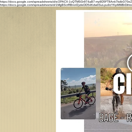
https://docs.google.com/spreadsheets/d/e/2PACX-1vQTMSGr974aB7-my9D5FT8Ank7kdbG7
https://docs.google.com/spreadsheets/d/1MgBSctRBnofZydeDD54Kdw0SuLpu9zYKpMWBrDihtoQ