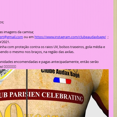
os;
as imagens da camisa;
ert@gmail.com
 ou em 
https://www.instagram.com/clubeaudaxbage/
  ;
9/2021.
nha com proteção contra os raios UV, bolsos traseiros, gola média e 
 sendo o mesmo nos braços, na região das axilas.
‍♂️🚴‍♀️🚴‍♂️