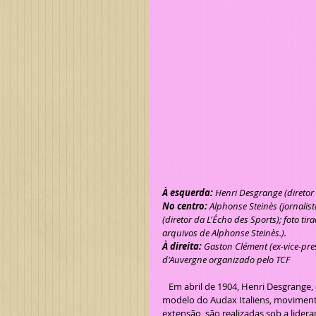
À esquerda:
 Henri Desgrange (diretor
No centro:
 Alphonse Steinès (jornalis
(diretor da L'Écho des Sports); foto ti
arquivos de Alphonse Steinès.).
À direita:
 Gaston Clément (ex-vice-pre
d'Auvergne organizado pelo TCF
   Em abril de 1904, Henri Desgrange, diretor do jornal L'Auto, criou as patentes do Audax na França no 
modelo do Audax Italiens, movimento
extensão, são realizadas sob a lider