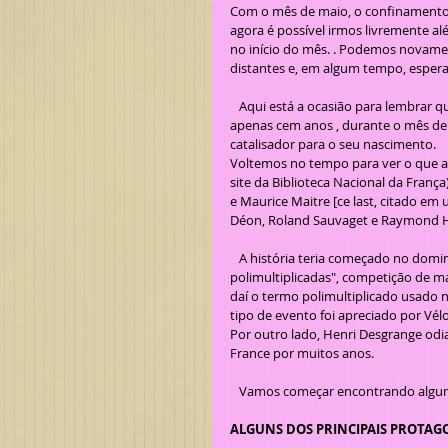
Com o mês de maio, o confinamento 
agora é possível irmos livremente 
no início do mês. . Podemos novamen
distantes e, em algum tempo, espera
   Aqui está a ocasião para lembrar que as patentes de caminhantes foram criadas em 1921, e que 'há 
apenas cem anos , durante o mês d
catalisador para o seu nascimento.
Voltemos no tempo para ver o que ac
site da Biblioteca Nacional da Franç
e Maurice Maitre [ce last, citado em 
Déon, Roland Sauvaget e Raymond H
   A história teria começado no domingo, 1º de maio, durante o "campeonato de bicicletas 
polimultiplicadas", competição de m
daí o termo polimultiplicado usado n
tipo de evento foi apreciado por Vélo
Por outro lado, Henri Desgrange odi
France por muitos anos.
   Vamos começar encontrando algu
ALGUNS DOS PRINCIPAIS PROTAG