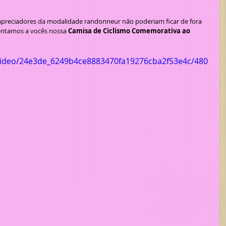
 apreciadores da modalidade randonneur não poderiam ficar de fora 
ntamos a vocês nossa 
Camisa de Ciclismo Comemorativa ao 
m/video/24e3de_6249b4ce8883470fa19276cba2f53e4c/480