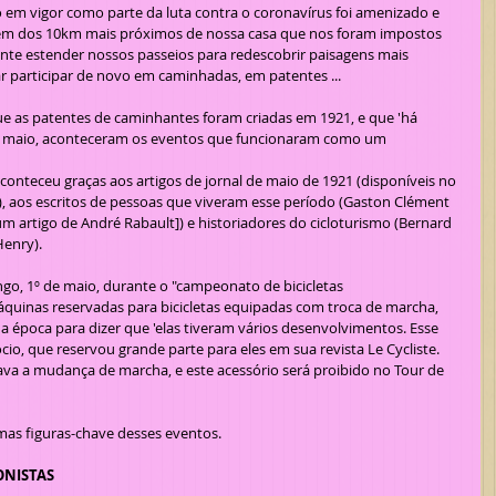
em vigor como parte da luta contra o coronavírus foi amenizado e 
além dos 10km mais próximos de nossa casa que nos foram impostos 
te estender nossos passeios para redescobrir paisagens mais 
r participar de novo em caminhadas, em patentes ...
e maio, aconteceram os eventos que funcionaram como um 
onteceu graças aos artigos de jornal de maio de 1921 (disponíveis no 
a), aos escritos de pessoas que viveram esse período (Gaston Clément 
um artigo de André Rabault]) e historiadores do cicloturismo (Bernard 
enry).
áquinas reservadas para bicicletas equipadas com troca de marcha, 
a época para dizer que 'elas tiveram vários desenvolvimentos. Esse 
cio, que reservou grande parte para eles em sua revista Le Cycliste. 
ava a mudança de marcha, e este acessório será proibido no Tour de 
mas figuras-chave desses eventos.
ONISTAS