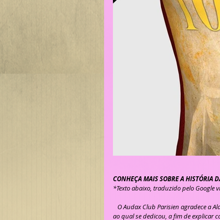
CONHEÇA MAIS SOBRE A HISTÓRIA D
*Texto abaixo, traduzido pelo Google v
   O Audax Club Parisien agradece a Alain BOUCHET de CT Châtelleraudais pelo paciente trabalho de historiador 
ao qual se dedicou, a fim de explicar