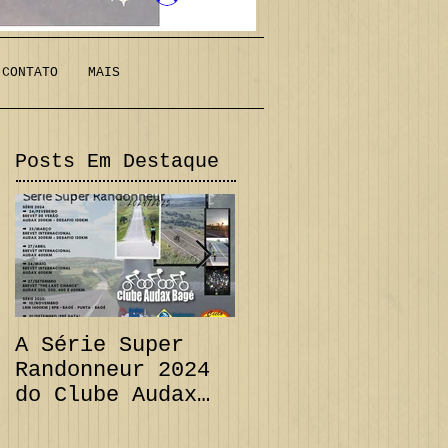
CONTATO
MAIS
Posts Em Destaque
A Série Super
PRORROGAÇÃO
Randonneur 2024
Audax 200 km +
do Clube Audax
Desafio 111 km e
Bagé já tem suas
CANCELAMENTO
datas...
Audax 300 km