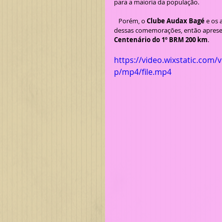
para a maioria da população.
   Porém, o 
Clube Audax Bagé
 e os
dessas comemorações, então aprese
Centenário do 1º BRM 200 km
.
https://video.wixstatic.co
p/mp4/file.mp4