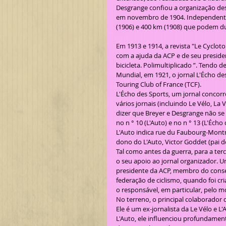
Desgrange confiou a organização des
em novembro de 1904. Independente
(1906) e 400 km (1908) que podem du
Em 1913 e 1914, a revista "Le Cycloto
com a ajuda da ACP e de seu preside
bicicleta. Polimultiplicado ”. Tendo 
Mundial, em 1921, o jornal L'Écho d
Touring Club of France (TCF).
L'Écho des Sports, um jornal concorre
vários jornais (incluindo Le Vélo, L
dizer que Breyer e Desgrange não se g
no n ° 10 (L'Auto) e no n ° 13 (L'Éc
L'Auto indica rue du Faubourg-Montm
dono do L'Auto, Victor Goddet (pai d
Tal como antes da guerra, para a ter
o seu apoio ao jornal organizador.
presidente da ACP, membro do consel
federação de ciclismo, quando foi cri
o responsável, em particular, pelo m
No terreno, o principal colaborador
Ele é um ex-jornalista da Le Vélo e
L'Auto, ele influenciou profundament