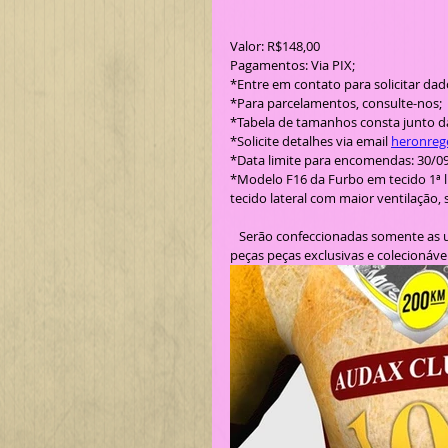
Valor: R$148,00
Pagamentos: Via PIX;
*Entre em contato para solicitar dad
*Para parcelamentos, consulte-nos;
*Tabela de tamanhos consta junto d
*Solicite detalhes via email 
heronreg
*Data limite para encomendas: 30/0
*Modelo F16 da Furbo em tecido 1ª li
tecido lateral com maior ventilação,
   Serão confeccionadas somente as unidades encomendadas e pagas antecipadamente, então serão 
peças peças exclusivas e colecionáveis! 🚴