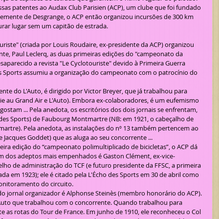
sas patentes ao Audax Club Parisien (ACP), um clube que foi fundado 
mente de Desgrange, o ACP então organizou incursões de 300 km 
rar lugar sem um capitão de estrada.
uriste" (criada por Louis Roudaire, ex-presidente da ACP) organizou 
nte, Paul Leclerq, as duas primeiras edições do "campeonato da 
desaparecido a revista "Le Cyclotouriste" devido à Primeira Guerra 
es Sports assumiu a organização do campeonato com o patrocínio do 
nte do L'Auto, é dirigido por Victor Breyer, que já trabalhou para 
a Vie au Grand Air e L'Auto). Embora ex-colaboradores, é um eufemismo 
ostam ... Pela anedota, os escritórios dos dois jornais se enfrentam, 
ho des Sports) de Faubourg Montmartre (NB: em 1921, o cabeçalho de 
artre). Pela anedota, as instalações do nº 13 também pertencem ao 
e Jacques Goddet) que as aluga ao seu concorrente ...
ceira edição do “campeonato polimultiplicado de bicicletas”, o ACP dá 
 Um dos adeptos mais empenhados é Gaston Clément, ex-vice-
ho de administração do TCF (e futuro presidente da FFSC, a primeira 
ada em 1923); ele é citado pela L'Écho des Sports em 30 de abril como 
onitoramento do circuito.
 do jornal organizador é Alphonse Steinès (membro honorário do ACP). 
 L'Auto que trabalhou com o concorrente. Quando trabalhou para 
e as rotas do Tour de France. Em junho de 1910, ele reconheceu o Col 