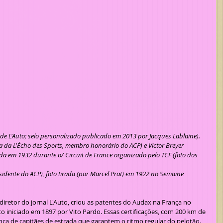
 de L'Auto; selo personalizado publicado em 2013 por Jacques Lablaine).
ta da L'Écho des Sports, membro honorário do ACP) e Victor Breyer 
rada em 1932 durante o/ Circuit de France organizado pelo TCF (foto dos 
sidente do ACP), foto tirada (por Marcel Prat) em 1922 no Semaine 
 iniciado em 1897 por Vito Pardo. Essas certificações, com 200 km de 
ança de capitães de estrada que garantem o ritmo regular do pelotão. 