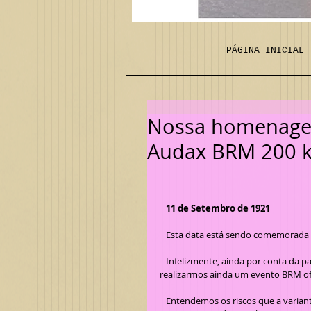
PÁGINA INICIAL
Nossa homenagem
Audax BRM 200 
   11 de Setembro de 1921
   Esta data está sendo comemorada
   Infelizmente, ainda por conta da pandemia do Covid-19, nós, do Clube Audax Bagé, achamos melhor não 
realizarmos ainda um evento BRM ofi
   Entendemos os riscos que a variante Delta do vírus nos trouxe e a falta, ainda, de vacinação completa 