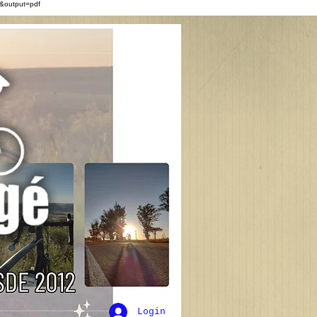
&output=pdf
Login