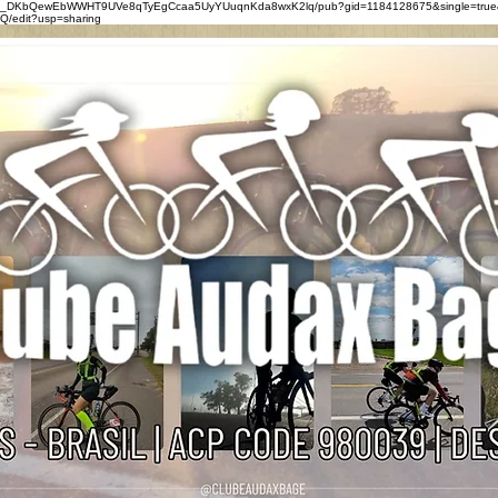
0eZ_DKbQewEbWWHT9UVe8qTyEgCcaa5UyYUuqnKda8wxK2lq/pub?gid=1184128675&single=true
/edit?usp=sharing