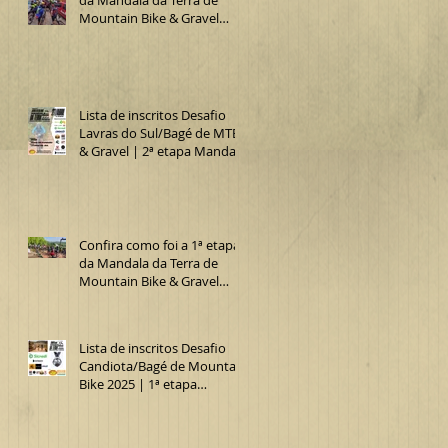
Mountain Bike & Gravel
2025 (Desafio Lavras do
Sul/Bagé de MTB)
Lista de inscritos Desafio
Lavras do Sul/Bagé de MTB
& Gravel | 2ª etapa Mandala
da Terra 2025
Confira como foi a 1ª etapa
da Mandala da Terra de
Mountain Bike & Gravel
2025 (15º Desafio
Candiota/Bagé de MTB)
Lista de inscritos Desafio
Candiota/Bagé de Mountain
Bike 2025 | 1ª etapa
Mandala da Terra MTB &
Gravel