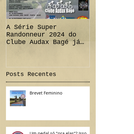
A Série Super
PRORROGAÇÃO
Randonneur 2024 do
km + Desafi
Clube Audax Bagé já
CANCELAMENT
tem suas datas...
300 km Inte
Confira!
Posts Recentes
Brevet Feminino