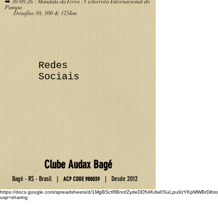
➡️ 26/04/26 | Audax BRM 200km + Desafios 120km, 60km e
30km
➡️ 30/08/26 | Mandala da Terra | Ciclorrota Internacional do
Pampa
Desafios 50, 100 & 175km
Redes
Sociais
Club
e
Au
da
x Ba
gé
Ba
gé - RS - Brasil
D
esde 2012
|
|
ACP C
OD
E
9800
39
https://docs.google.com/spreadsheets/d/1MgBSctRBnofZydeDD54Kdw0SuLpu9zYKpMWBrDihto