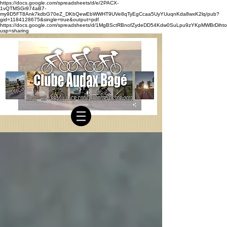
https://docs.google.com/spreadsheets/d/e/2PACX-
1vQTMSGr974aB7-
my9D5FT8Ank7kdbG70eZ_DKbQewEbWWHT9UVe8qTyEgCcaa5UyYUuqnKda8wxK2lq/pub?
gid=1184128675&single=true&output=pdf
https://docs.google.com/spreadsheets/d/1MgBSctRBnofZydeDD54Kdw0SuLpu9zYKpMWBrDihto
usp=sharing