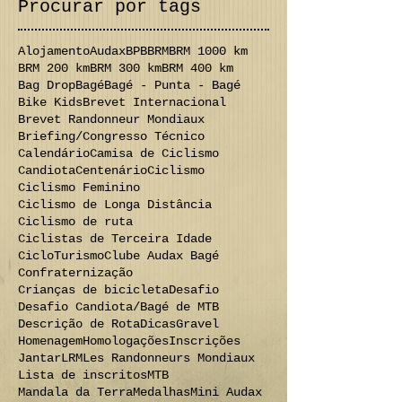
dezembro de 2016
(1)
1 post
Procurar por tags
Alojamento
Audax
BPB
BRM
BRM 1000 km
BRM 200 km
BRM 300 km
BRM 400 km
Bag Drop
Bagé
Bagé - Punta - Bagé
Bike Kids
Brevet Internacional
Brevet Randonneur Mondiaux
Briefing/Congresso Técnico
Calendário
Camisa de Ciclismo
Candiota
Centenário
Ciclismo
Ciclismo Feminino
Ciclismo de Longa Distância
Ciclismo de ruta
Ciclistas de Terceira Idade
CicloTurismo
Clube Audax Bagé
Confraternização
Crianças de bicicleta
Desafio
Desafio Candiota/Bagé de MTB
Descrição de Rota
Dicas
Gravel
Homenagem
Homologações
Inscrições
Jantar
LRM
Les Randonneurs Mondiaux