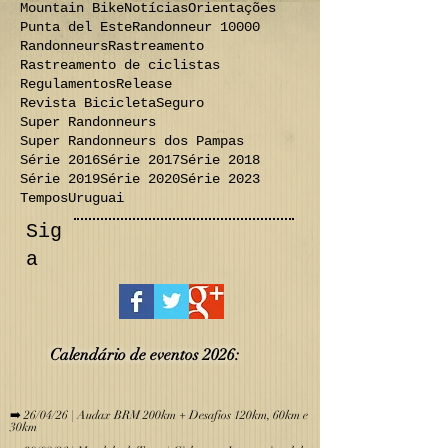
Lista de inscritos
MTB
Mandala da Terra
Medalhas
Mini Audax
Mountain Bike
Notícias
Orientações
Punta del Este
Randonneur 10000
Randonneurs
Rastreamento
Rastreamento de ciclistas
Regulamentos
Release
Revista Bicicleta
Seguro
Super Randonneurs
Super Randonneurs dos Pampas
Série 2016
Série 2017
Série 2018
Série 2019
Série 2020
Série 2023
Tempos
Uruguai
Sig
a
Calendário de eve
ntos 2026:
​