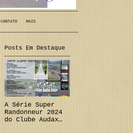
CONTATO
MAIS
Posts Em Destaque
m
x
A Série Super
PRORROGAÇÃO
Randonneur 2024
Audax 200 km +
do Clube Audax
Desafio 111 km e
Bagé já tem suas
CANCELAMENTO