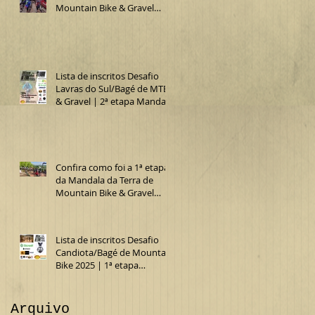
Mountain Bike & Gravel
2025 (Desafio Lavras do
Sul/Bagé de MTB)
Lista de inscritos Desafio
Lavras do Sul/Bagé de MTB
& Gravel | 2ª etapa Mandala
da Terra 2025
Confira como foi a 1ª etapa
da Mandala da Terra de
Mountain Bike & Gravel
2025 (15º Desafio
Candiota/Bagé de MTB)
Lista de inscritos Desafio
Candiota/Bagé de Mountain
Bike 2025 | 1ª etapa
Mandala da Terra MTB &
Gravel
Arquivo