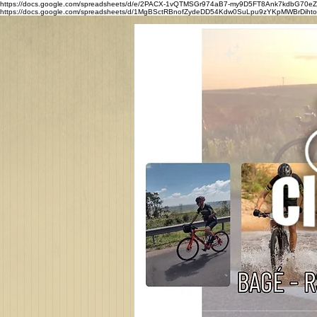
https://docs.google.com/spreadsheets/d/e/2PACX-1vQTMSGr974aB7-my9D5FT8Ank7kdbG7
https://docs.google.com/spreadsheets/d/1MgBSctRBnofZydeDD54Kdw0SuLpu9zYKpMWBrDihtoQ