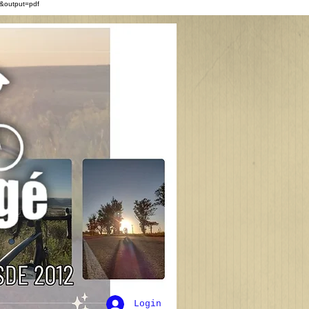
&output=pdf
Login