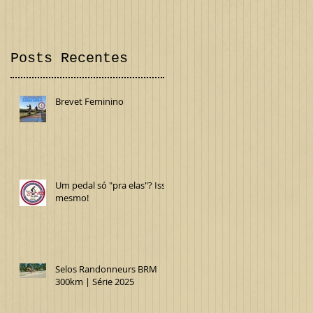
datas...
Audax 300 km
Confira!
Internacional
Posts Recentes
Brevet Feminino
Um pedal só "pra elas"? Isso
mesmo!
Selos Randonneurs BRM
300km | Série 2025