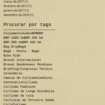
março de 2017
(1)
1 post
fevereiro de 2017
(1)
1 post
janeiro de 2017
(1)
1 post
dezembro de 2016
(1)
1 post
Procurar por tags
Alojamento
Audax
BPB
BRM
BRM 1000 km
BRM 200 km
BRM 300 km
BRM 400 km
Bag Drop
Bagé
Bagé - Punta - Bagé
Bike Kids
Brevet Internacional
Brevet Randonneur Mondiaux
Briefing/Congresso Técnico
Calendário
Camisa de Ciclismo
Candiota
Centenário
Ciclismo
Ciclismo Feminino
Ciclismo de Longa Distância
Ciclismo de ruta
Ciclistas de Terceira Idade
CicloTurismo