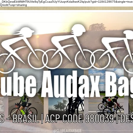
0eZ_DKbQewEbWWHT9UVe8qTyEgCcaa5UyYUuqnKda8wxK2lq/pub?gid=1184128675&single=true
/edit?usp=sharing