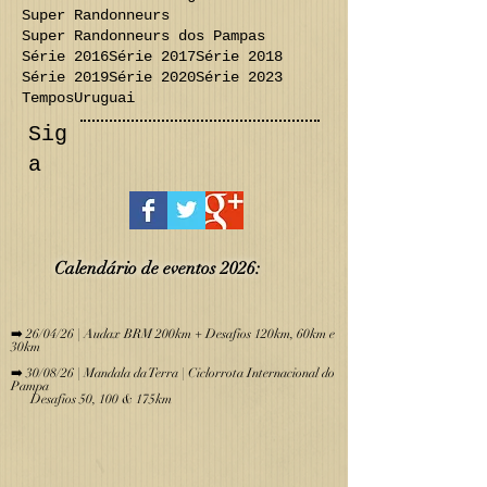
Regulamentos
Release
Revista Bicicleta
Seguro
Super Randonneurs
Super Randonneurs dos Pampas
Série 2016
Série 2017
Série 2018
Série 2019
Série 2020
Série 2023
Tempos
Uruguai
Sig
a
Calendário de eve
ntos 2026:
​
➡️ 26/04/26 | Audax BRM 200km + Desafios 120km, 60km e
30km
➡️ 30/08/26 | Mandala da Terra | Ciclorrota Internacional do
Pampa
Desafios 50, 100 & 175km