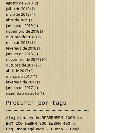
março de 2020
(1)
1 post
outubro de 2019
(1)
1 post
agosto de 2019
(2)
2 posts
julho de 2019
(1)
1 post
maio de 2019
(4)
4 posts
abril de 2019
(1)
1 post
janeiro de 2019
(1)
1 post
novembro de 2018
(1)
1 post
outubro de 2018
(5)
5 posts
maio de 2018
(1)
1 post
fevereiro de 2018
(1)
1 post
janeiro de 2018
(1)
1 post
novembro de 2017
(10)
10 posts
outubro de 2017
(6)
6 posts
abril de 2017
(2)
2 posts
março de 2017
(1)
1 post
fevereiro de 2017
(1)
1 post
janeiro de 2017
(1)
1 post
dezembro de 2016
(1)
1 post
Procurar por tags
Alojamento
Audax
BPB
BRM
BRM 1000 km