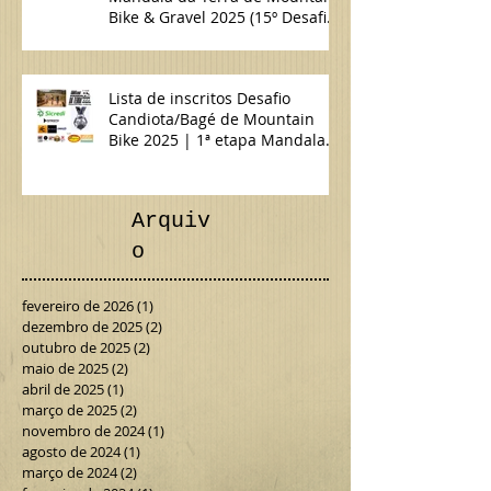
Confira como foi a 1ª etapa da
Mandala da Terra de Mountain
Bike & Gravel 2025 (15º Desafio
Candiota/Bagé de MTB)
Lista de inscritos Desafio
Candiota/Bagé de Mountain
Bike 2025 | 1ª etapa Mandala
da Terra MTB & Gravel
Arquiv
o
fevereiro de 2026
(1)
1 post
dezembro de 2025
(2)
2 posts
outubro de 2025
(2)
2 posts
maio de 2025
(2)
2 posts
abril de 2025
(1)
1 post
março de 2025
(2)
2 posts
novembro de 2024
(1)
1 post