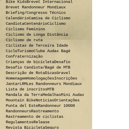
BRM 200 km
BRM 300 km
BRM 400 km
Bag Drop
Bagé
Bagé - Punta - Bagé
Bike Kids
Brevet Internacional
Brevet Randonneur Mondiaux
Briefing/Congresso Técnico
Calendário
Camisa de Ciclismo
Candiota
Centenário
Ciclismo
Ciclismo Feminino
Ciclismo de Longa Distância
Ciclismo de ruta
Ciclistas de Terceira Idade
CicloTurismo
Clube Audax Bagé
Confraternização
Crianças de bicicleta
Desafio
Desafio Candiota/Bagé de MTB
Descrição de Rota
Dicas
Gravel
Homenagem
Homologações
Inscrições
Jantar
LRM
Les Randonneurs Mondiaux
Lista de inscritos
MTB
Mandala da Terra
Medalhas
Mini Audax
Mountain Bike
Notícias
Orientações
Punta del Este
Randonneur 10000
Randonneurs
Rastreamento
Rastreamento de ciclistas