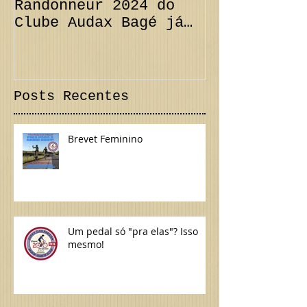
A Série Super
PRORROGAÇÃO
Randonneur 2024 do
km + Desafi
Clube Audax Bagé já
CANCELAMENT
tem suas datas...
300 km Inte
Confira!
Posts Recentes
Brevet Feminino
Um pedal só "pra elas"? Isso
mesmo!