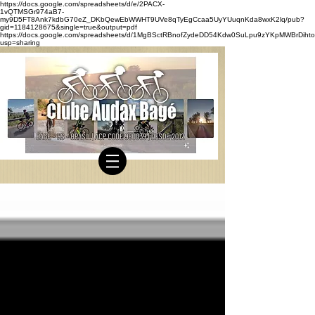
https://docs.google.com/spreadsheets/d/e/2PACX-
1vQTMSGr974aB7-
my9D5FT8Ank7kdbG70eZ_DKbQewEbWWHT9UVe8qTyEgCcaa5UyYUuqnKda8wxK2lq/pub?
gid=1184128675&single=true&output=pdf
https://docs.google.com/spreadsheets/d/1MgBSctRBnofZydeDD54Kdw0SuLpu9zYKpMWBrDihto
usp=sharing