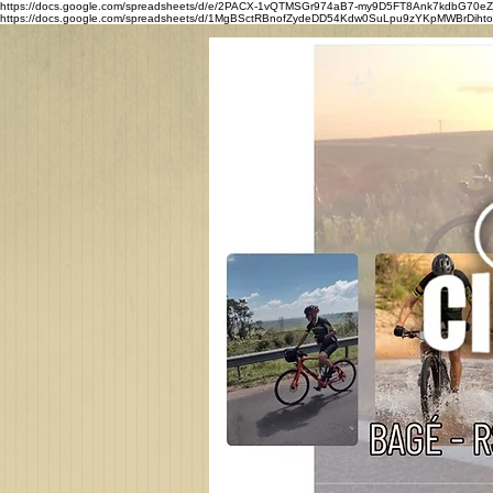
https://docs.google.com/spreadsheets/d/e/2PACX-1vQTMSGr974aB7-my9D5FT8Ank7kdbG7
https://docs.google.com/spreadsheets/d/1MgBSctRBnofZydeDD54Kdw0SuLpu9zYKpMWBrDihtoQ