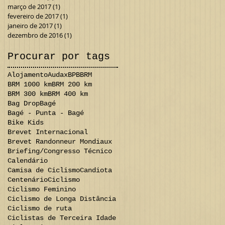
março de 2017
(1)
1 post
fevereiro de 2017
(1)
1 post
janeiro de 2017
(1)
1 post
dezembro de 2016
(1)
1 post
Procurar por tags
Alojamento
Audax
BPB
BRM
BRM 1000 km
BRM 200 km
BRM 300 km
BRM 400 km
Bag Drop
Bagé
Bagé - Punta - Bagé
Bike Kids
Brevet Internacional
Brevet Randonneur Mondiaux
Briefing/Congresso Técnico
Calendário
Camisa de Ciclismo
Candiota
Centenário
Ciclismo
Ciclismo Feminino
Ciclismo de Longa Distância
Ciclismo de ruta
Ciclistas de Terceira Idade