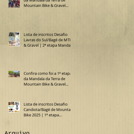
Mountain Bike & Gravel
2025 (Desafio Lavras do
Sul/Bagé de MTB)
Lista de inscritos Desafio
Lavras do Sul/Bagé de MTB
& Gravel | 2ª etapa Mandala
da Terra 2025
Confira como foi a 1ª etapa
da Mandala da Terra de
Mountain Bike & Gravel
2025 (15º Desafio
Candiota/Bagé de MTB)
Lista de inscritos Desafio
Candiota/Bagé de Mountain
Bike 2025 | 1ª etapa
Mandala da Terra MTB &
Gravel
Arquivo