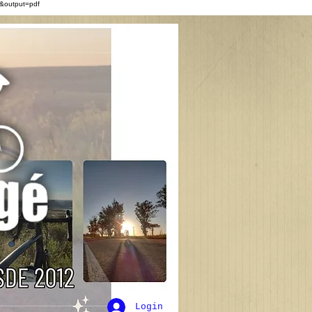
&output=pdf
Login