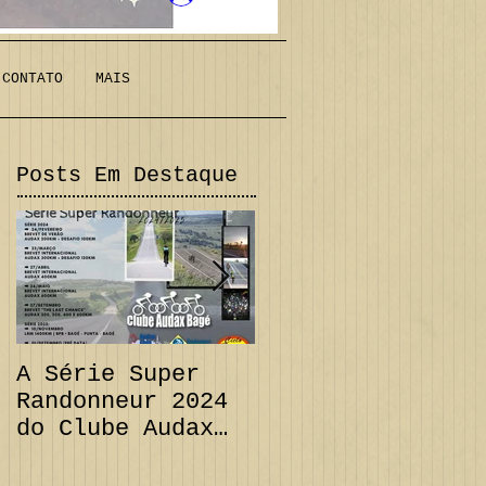
CONTATO
MAIS
Posts Em Destaque
A Série Super
PRORROGAÇÃO
Randonneur 2024
Audax 200 km +
do Clube Audax
Desafio 111 km e
Bagé já tem suas
CANCELAMENTO
datas...
Audax 300 km