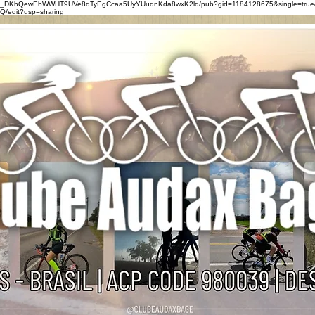
0eZ_DKbQewEbWWHT9UVe8qTyEgCcaa5UyYUuqnKda8wxK2lq/pub?gid=1184128675&single=true
/edit?usp=sharing