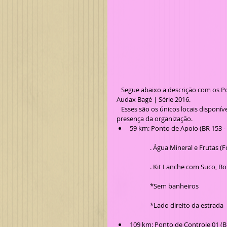
   Segue abaixo a descrição com os Pontos de Apoio e Pontos de Controle para o BRM 400 km do Clube 
Audax Bagé | Série 2016.
   Esses são os únicos locais disponíveis para possíveis paradas na estrada, sendo eles com ou sem a 
presença da organização. 
​59 km: Ponto de Apoio (BR 153 
	. Água Mineral e Frutas (
	. Kit Lanche com Suco, Bo
	*Sem banheiros
	*Lado direito da estrada
109 km: Ponto de Controle 01 (B