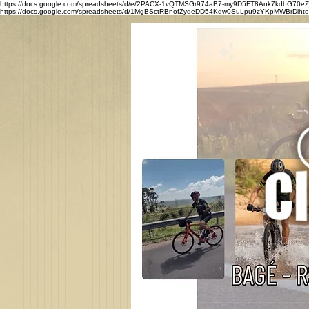
https://docs.google.com/spreadsheets/d/e/2PACX-1vQTMSGr974aB7-my9D5FT8Ank7kdbG7
https://docs.google.com/spreadsheets/d/1MgBSctRBnofZydeDD54Kdw0SuLpu9zYKpMWBrDihtoQ