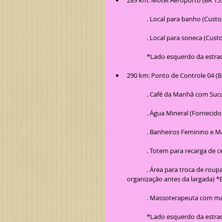
289 km: Motel Aeroporto (BR 15
	. Local para banho (Cust
	. Local para soneca (Cust
	*Lado esquerdo da estra
290 km: Ponto de Controle 04 (
	. Café da Manhã com Suco
	. Água Mineral (Fornecid
	. Banheiros Feminino e M
	. Totem para recarga de 
	. Área para troca de roupas (Participantes podem deixar suas mochilas pequenas junto da 
organização antes da largada) 
	. Massoterapeuta com ma
	*Lado esquerdo da estra