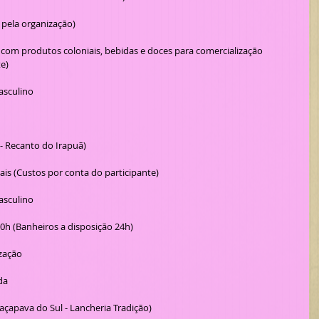
o pela organização)
e)
asculino
- Recanto do Irapuã)
iais (Custos por conta do participante)
asculino
0h (Banheiros a disposição 24h)
zação
da
açapava do Sul - Lancheria Tradição)