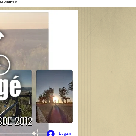
&output=pdf
Login