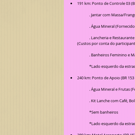
191 km: Ponto de Controle 03 (B
	. Jantar com Massa/Frang
	. Água Mineral (Fornecid
	. Lancheria e Restaurante com produtos coloniais, bebidas e doces para comercialização 
(Custos por conta do participant
	. Banheiros Feminino e M
	*Lado esquerdo da estra
240 km: Ponto de Apoio (BR 153 
	. Água Mineral e Frutas (
	. Kit Lanche com Café, Bo
	*Sem banheiros
	*Lado esquerdo da estra