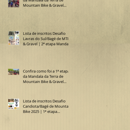
Mountain Bike & Gravel
2025 (Desafio Lavras do
Sul/Bagé de MTB)
Lista de inscritos Desafio
Lavras do Sul/Bagé de MTB
& Gravel | 2ª etapa Mandala
da Terra 2025
Confira como foi a 1ª etapa
da Mandala da Terra de
Mountain Bike & Gravel
2025 (15º Desafio
Candiota/Bagé de MTB)
Lista de inscritos Desafio
Candiota/Bagé de Mountain
Bike 2025 | 1ª etapa
Mandala da Terra MTB &
Gravel