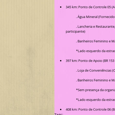
345 km: Ponto de Controle 05 (A
	. Água Mineral (Fornecid
	. Lancheria e Restaurante, bebidas e doces para comercialização (Custos por conta do 
participante)
	. Banheiros Feminino e M
	*Lado esquerdo da estra
397 km: Ponto de Apoio (BR 153 -
	. Loja de Conveniências 
	. Banheiros Feminino e M
	*Sem presença da organi
	*Lado esquerdo da estra
408 km: Ponto de Controle 06 (B
Tags: