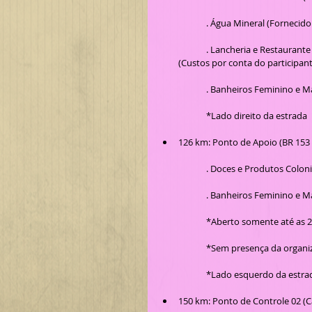
	. Água Mineral (Fornecid
	. Lancheria e Restaurante com produtos coloniais, bebidas e doces para comercialização 
(Custos por conta do participant
	. Banheiros Feminino e M
	*Lado direito da estrada
126 km: Ponto de Apoio (BR 153 
	. Doces e Produtos Colon
	. Banheiros Feminino e M
	*Aberto somente até as 2
	*Sem presença da organi
	*Lado esquerdo da estra
150 km: Ponto de Controle 02 (C