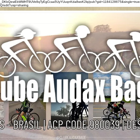
0eZ_DKbQewEbWWHT9UVe8qTyEgCcaa5UyYUuqnKda8wxK2lq/pub?gid=1184128675&single=true
/edit?usp=sharing