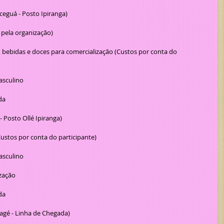
ceguá - Posto Ipiranga)
o pela organização)
asculino
da
 Posto Ollé Ipiranga)
(Custos por conta do participante)
asculino
zação
da
agé - Linha de Chegada) 