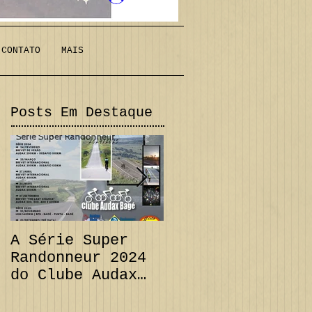
CONTATO
MAIS
Posts Em Destaque
A Série Super
PRORROGAÇÃO
Randonneur 2024
Audax 200 km +
do Clube Audax
Desafio 111 km e
Bagé já tem suas
CANCELAMENTO
datas...
Audax 300 km