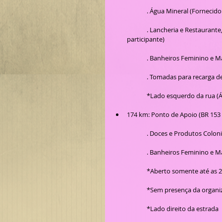
	. Água Mineral (Fornecid
	. Lancheria e Restaurante, bebidas e doces para comercialização (Custos por conta do 
participante)
	. Banheiros Feminino e M
	. Tomadas para recarga d
	*Lado esquerdo da rua (Á
174 km: Ponto de Apoio (BR 153 
	. Doces e Produtos Colon
	. Banheiros Feminino e M
	*Aberto somente até as 2
	*Sem presença da organi
	*Lado direito da estrada