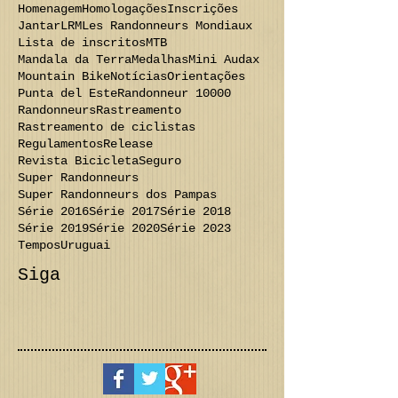
Homenagem
Homologações
Inscrições
Jantar
LRM
Les Randonneurs Mondiaux
Lista de inscritos
MTB
Mandala da Terra
Medalhas
Mini Audax
Mountain Bike
Notícias
Orientações
Punta del Este
Randonneur 10000
Randonneurs
Rastreamento
Rastreamento de ciclistas
Regulamentos
Release
Revista Bicicleta
Seguro
Super Randonneurs
Super Randonneurs dos Pampas
Série 2016
Série 2017
Série 2018
Série 2019
Série 2020
Série 2023
Tempos
Uruguai
Siga