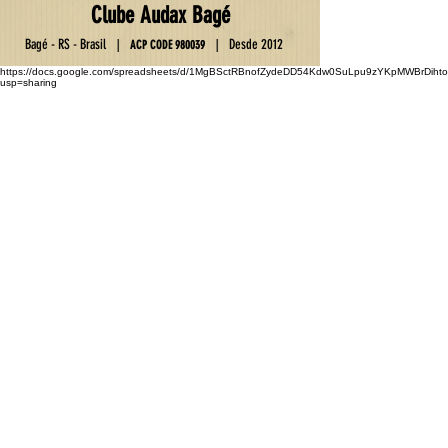
Club
e
Au
da
x Ba
gé
Ba
gé - RS - Brasil
D
esde 2012
|
|
ACP C
OD
E
9800
39
https://docs.google.com/spreadsheets/d/1MgBSctRBnofZydeDD54Kdw0SuLpu9zYKpMWBrDihto
usp=sharing