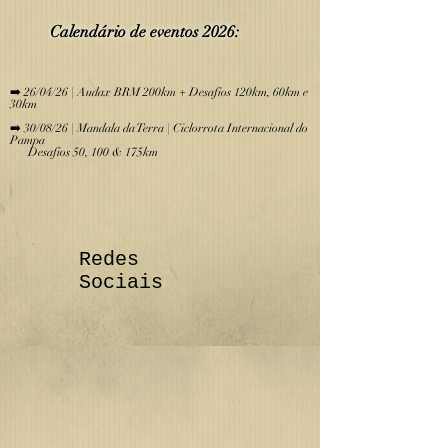
Calendário de eve
ntos 2026:
​
➡️ 26/04/26 | Audax BRM 200km + Desafios 120km, 60km e
30km
➡️ 30/08/26 | Mandala da Terra | Ciclorrota Internacional do
Pampa
Desafios 50, 100 & 175km
Redes
Sociais