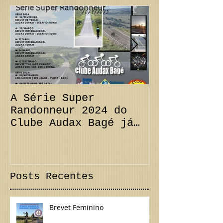
A Série Super
PRORROGAÇÃO
Randonneur 2024 do
km + Desafi
Clube Audax Bagé já
CANCELAMENT
tem suas datas...
300 km Inte
Confira!
Posts Recentes
Brevet Feminino