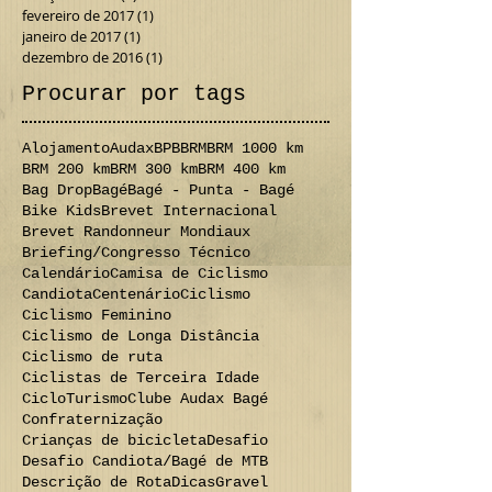
fevereiro de 2017
(1)
1 post
janeiro de 2017
(1)
1 post
dezembro de 2016
(1)
1 post
Procurar por tags
Alojamento
Audax
BPB
BRM
BRM 1000 km
BRM 200 km
BRM 300 km
BRM 400 km
Bag Drop
Bagé
Bagé - Punta - Bagé
Bike Kids
Brevet Internacional
Brevet Randonneur Mondiaux
Briefing/Congresso Técnico
Calendário
Camisa de Ciclismo
Candiota
Centenário
Ciclismo
Ciclismo Feminino
Ciclismo de Longa Distância
Ciclismo de ruta
Ciclistas de Terceira Idade
CicloTurismo
Clube Audax Bagé
Confraternização
Crianças de bicicleta
Desafio
Desafio Candiota/Bagé de MTB
Descrição de Rota
Dicas
Gravel