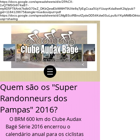
https://docs.google.com/spreadsheets/d/e/2PACX-
1vQTMSGr974aB7-
my9D5FT8Ank7kdbG70eZ_DKbQewEbWWHT9UVe8qTyEgCcaa5UyYUuqnKda8wxK2lq/pub?
gid=1184128675&single=true&output=pdf
https://docs.google.com/spreadsheets/d/1MgBSctRBnofZydeDD54Kdw0SuLpu9zYKpMWBrDihto
usp=sharing
Quem são os "Super
Randonneurs dos
Pampas" 2016?
   O BRM 600 km do Clube Audax 
Bagé Série 2016 encerrou o 
calendário anual para os ciclistas 