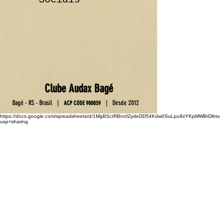
Club
e
Au
da
x Ba
gé
Ba
gé - RS - Brasil
D
esde 2012
|
|
ACP C
OD
E
9800
39
https://docs.google.com/spreadsheets/d/1MgBSctRBnofZydeDD54Kdw0SuLpu9zYKpMWBrDihto
usp=sharing