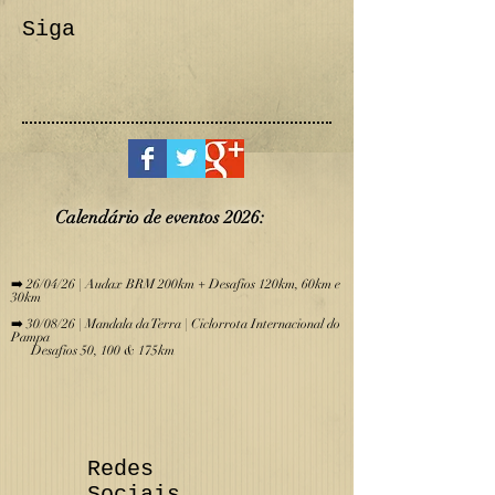
Siga
Calendário de eve
ntos 2026:
​
➡️ 26/04/26 | Audax BRM 200km + Desafios 120km, 60km e
30km
➡️ 30/08/26 | Mandala da Terra | Ciclorrota Internacional do
Pampa
Desafios 50, 100 & 175km
Redes
Sociais