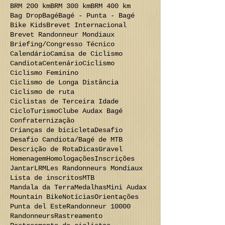
BRM 200 km
BRM 300 km
BRM 400 km
Bag Drop
Bagé
Bagé - Punta - Bagé
Bike Kids
Brevet Internacional
Brevet Randonneur Mondiaux
Briefing/Congresso Técnico
Calendário
Camisa de Ciclismo
Candiota
Centenário
Ciclismo
Ciclismo Feminino
Ciclismo de Longa Distância
Ciclismo de ruta
Ciclistas de Terceira Idade
CicloTurismo
Clube Audax Bagé
Confraternização
Crianças de bicicleta
Desafio
Desafio Candiota/Bagé de MTB
Descrição de Rota
Dicas
Gravel
Homenagem
Homologações
Inscrições
Jantar
LRM
Les Randonneurs Mondiaux
Lista de inscritos
MTB
Mandala da Terra
Medalhas
Mini Audax
Mountain Bike
Notícias
Orientações
Punta del Este
Randonneur 10000
Randonneurs
Rastreamento