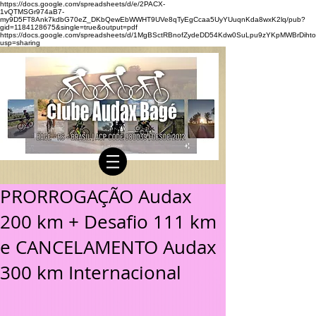
https://docs.google.com/spreadsheets/d/e/2PACX-
1vQTMSGr974aB7-
my9D5FT8Ank7kdbG70eZ_DKbQewEbWWHT9UVe8qTyEgCcaa5UyYUuqnKda8wxK2lq/pub?
gid=1184128675&single=true&output=pdf
https://docs.google.com/spreadsheets/d/1MgBSctRBnofZydeDD54Kdw0SuLpu9zYKpMWBrDihto
usp=sharing
PRORROGAÇÃO Audax
200 km + Desafio 111 km
e CANCELAMENTO Audax
300 km Internacional