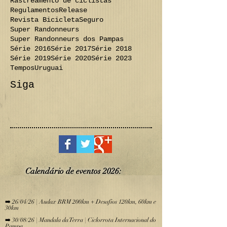
Rastreamento de ciclistas
Regulamentos
Release
Revista Bicicleta
Seguro
Super Randonneurs
Super Randonneurs dos Pampas
Série 2016
Série 2017
Série 2018
Série 2019
Série 2020
Série 2023
Tempos
Uruguai
Siga
Calendário de eve
ntos 2026:
​
➡️ 26/04/26 | Audax BRM 200km + Desafios 120km, 60km e
30km
➡️ 30/08/26 | Mandala da Terra | Ciclorrota Internacional do
Pampa