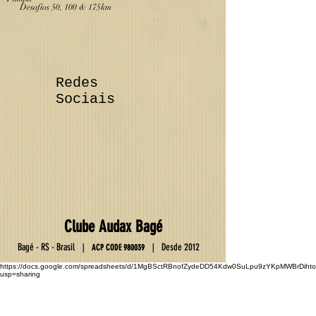
Desafios 50, 100 & 175km
Redes
Sociais
Club
e
Au
da
x Ba
gé
Ba
gé - RS - Brasil
D
esde 2012
|
|
ACP C
OD
E
9800
39
https://docs.google.com/spreadsheets/d/1MgBSctRBnofZydeDD54Kdw0SuLpu9zYKpMWBrDihto
usp=sharing