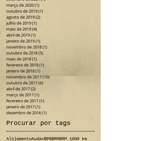
março de 2020
(1)
1 post
outubro de 2019
(1)
1 post
agosto de 2019
(2)
2 posts
julho de 2019
(1)
1 post
maio de 2019
(4)
4 posts
abril de 2019
(1)
1 post
janeiro de 2019
(1)
1 post
novembro de 2018
(1)
1 post
outubro de 2018
(5)
5 posts
maio de 2018
(1)
1 post
fevereiro de 2018
(1)
1 post
janeiro de 2018
(1)
1 post
novembro de 2017
(10)
10 posts
outubro de 2017
(6)
6 posts
abril de 2017
(2)
2 posts
março de 2017
(1)
1 post
fevereiro de 2017
(1)
1 post
janeiro de 2017
(1)
1 post
dezembro de 2016
(1)
1 post
Procurar por tags
Alojamento
Audax
BPB
BRM
BRM 1000 km