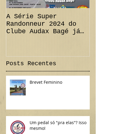
A Série Super
PRORROGAÇÃO
Randonneur 2024 do
km + Desafi
Clube Audax Bagé já
CANCELAMENT
tem suas datas...
300 km Inte
Confira!
Posts Recentes
Brevet Feminino
Um pedal só "pra elas"? Isso
mesmo!