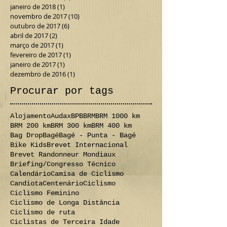
janeiro de 2018
(1)
1 post
novembro de 2017
(10)
10 posts
outubro de 2017
(6)
6 posts
abril de 2017
(2)
2 posts
março de 2017
(1)
1 post
fevereiro de 2017
(1)
1 post
janeiro de 2017
(1)
1 post
dezembro de 2016
(1)
1 post
Procurar por tags
Alojamento
Audax
BPB
BRM
BRM 1000 km
BRM 200 km
BRM 300 km
BRM 400 km
Bag Drop
Bagé
Bagé - Punta - Bagé
Bike Kids
Brevet Internacional
Brevet Randonneur Mondiaux
Briefing/Congresso Técnico
Calendário
Camisa de Ciclismo
Candiota
Centenário
Ciclismo
Ciclismo Feminino
Ciclismo de Longa Distância
Ciclismo de ruta
Ciclistas de Terceira Idade