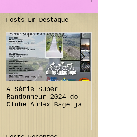
Posts Em Destaque
A Série Super
PRORROGAÇÃO
Randonneur 2024 do
km + Desafi
Clube Audax Bagé já
CANCELAMENT
tem suas datas...
300 km Inte
Confira!