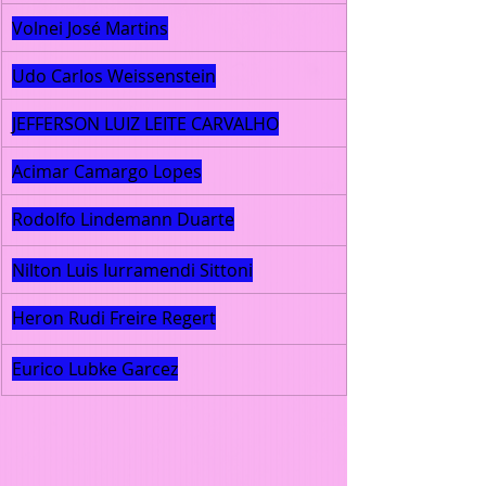
Volnei José Martins
Udo Carlos Weissenstein
JEFFERSON LUIZ LEITE CARVALHO
Acimar Camargo Lopes
Rodolfo Lindemann Duarte
Nilton Luis Iurramendi Sittoni
Heron Rudi Freire Regert
Eurico Lubke Garcez