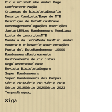
CicloTurismo
Clube Audax Bagé
Confraternização
Crianças de bicicleta
Desafio
Desafio Candiota/Bagé de MTB
Descrição de Rota
Dicas
Gravel
Homenagem
Homologações
Inscrições
Jantar
LRM
Les Randonneurs Mondiaux
Lista de inscritos
MTB
Mandala da Terra
Medalhas
Mini Audax
Mountain Bike
Notícias
Orientações
Punta del Este
Randonneur 10000
Randonneurs
Rastreamento
Rastreamento de ciclistas
Regulamentos
Release
Revista Bicicleta
Seguro
Super Randonneurs
Super Randonneurs dos Pampas
Série 2016
Série 2017
Série 2018
Série 2019
Série 2020
Série 2023
Tempos
Uruguai
Siga