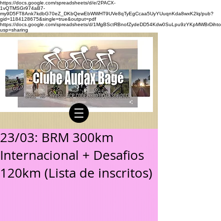
https://docs.google.com/spreadsheets/d/e/2PACX-
1vQTMSGr974aB7-
my9D5FT8Ank7kdbG70eZ_DKbQewEbWWHT9UVe8qTyEgCcaa5UyYUuqnKda8wxK2lq/pub?
gid=1184128675&single=true&output=pdf
https://docs.google.com/spreadsheets/d/1MgBSctRBnofZydeDD54Kdw0SuLpu9zYKpMWBrDihto
usp=sharing
23/03: BRM 300km
Internacional + Desafios
120km (Lista de inscritos)