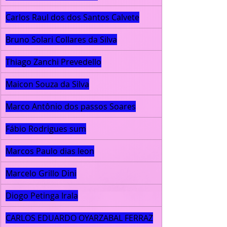
Carlos Raul dos dos Santos Calvete
Bruno Solari Collares da Silva
Thiago Zanchi Prevedello
Maicon Souza da Silva
Marco Antônio dos passos Soares
Fábio Rodrigues sum
Marcos Paulo dias leon
Marcelo Grillo Dini
Diogo Petinga Irala
CARLOS EDUARDO OYARZABAL FERRAZ