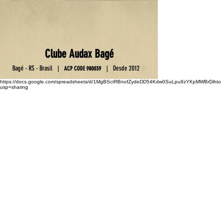
Club
e
Au
da
x Ba
gé
Ba
gé - RS - Brasil
D
esde 2012
|
|
ACP C
OD
E
9800
39
https://docs.google.com/spreadsheets/d/1MgBSctRBnofZydeDD54Kdw0SuLpu9zYKpMWBrDihto
usp=sharing