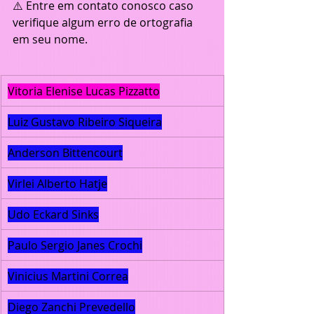
⚠️ Entre em contato conosco caso 
verifique algum erro de ortografia 
em seu nome. 
Vitoria Elenise Lucas Pizzatto
Luiz Gustavo Ribeiro Siqueira
Anderson Bittencourt
Virlei Alberto Hatje
Udo Eckard Sinks
Paulo Sergio Janes Crochi
Vinicius Martini Correa
Diego Zanchi Prevedello