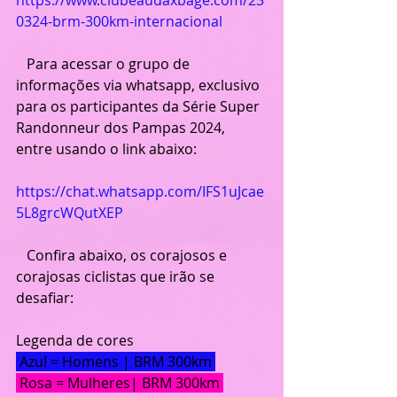
0324-brm-300km-internacional
   Para acessar o grupo de 
informações via whatsapp, exclusivo 
para os participantes da Série Super 
Randonneur dos Pampas 2024, 
entre usando o link abaixo:
https://chat.whatsapp.com/IFS1uJcae
5L8grcWQutXEP
   Confira abaixo, os corajosos e 
corajosas ciclistas que irão se 
desafiar:
Legenda de cores 
 Azul = Homens | BRM 300km 
 Rosa = Mulheres| BRM 300km 