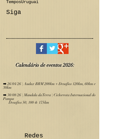
Tempos
Uruguai
Siga
Calendário de eve
ntos 2026:
​
➡️ 26/04/26 | Audax BRM 200km + Desafios 120km, 60km e
30km
➡️ 30/08/26 | Mandala da Terra | Ciclorrota Internacional do
Pampa
Desafios 50, 100 & 175km
Redes