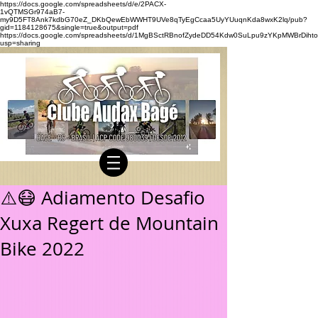
https://docs.google.com/spreadsheets/d/e/2PACX-
1vQTMSGr974aB7-
my9D5FT8Ank7kdbG70eZ_DKbQewEbWWHT9UVe8qTyEgCcaa5UyYUuqnKda8wxK2lq/pub?
gid=1184128675&single=true&output=pdf
https://docs.google.com/spreadsheets/d/1MgBSctRBnofZydeDD54Kdw0SuLpu9zYKpMWBrDihto
usp=sharing
⚠️😷 Adiamento Desafio
Xuxa Regert de Mountain
Bike 2022