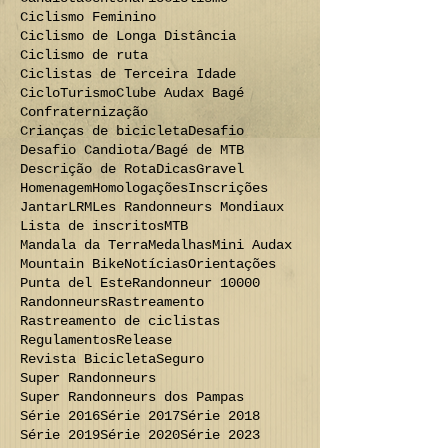
Ciclismo Feminino
Ciclismo de Longa Distância
Ciclismo de ruta
Ciclistas de Terceira Idade
CicloTurismo
Clube Audax Bagé
Confraternização
Crianças de bicicleta
Desafio
Desafio Candiota/Bagé de MTB
Descrição de Rota
Dicas
Gravel
Homenagem
Homologações
Inscrições
Jantar
LRM
Les Randonneurs Mondiaux
Lista de inscritos
MTB
Mandala da Terra
Medalhas
Mini Audax
Mountain Bike
Notícias
Orientações
Punta del Este
Randonneur 10000
Randonneurs
Rastreamento
Rastreamento de ciclistas
Regulamentos
Release
Revista Bicicleta
Seguro
Super Randonneurs
Super Randonneurs dos Pampas
Série 2016
Série 2017
Série 2018
Série 2019
Série 2020
Série 2023