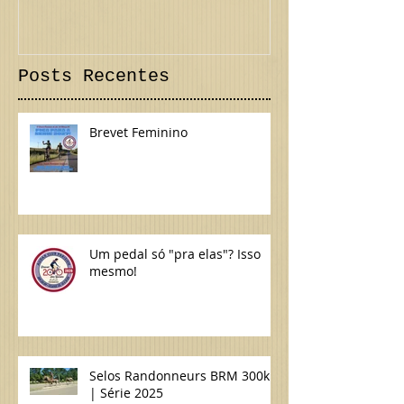
tem suas datas...
300 km Inte
Confira!
Posts Recentes
Brevet Feminino
Um pedal só "pra elas"? Isso
mesmo!
Selos Randonneurs BRM 300km
| Série 2025