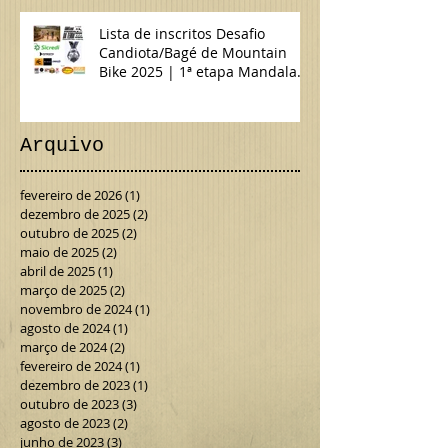
Lista de inscritos Desafio
Candiota/Bagé de Mountain
Bike 2025 | 1ª etapa Mandala
da Terra MTB & Gravel
Arquivo
fevereiro de 2026
(1)
1 post
dezembro de 2025
(2)
2 posts
outubro de 2025
(2)
2 posts
maio de 2025
(2)
2 posts
abril de 2025
(1)
1 post
março de 2025
(2)
2 posts
novembro de 2024
(1)
1 post
agosto de 2024
(1)
1 post
março de 2024
(2)
2 posts
fevereiro de 2024
(1)
1 post
dezembro de 2023
(1)
1 post
outubro de 2023
(3)
3 posts
agosto de 2023
(2)
2 posts
junho de 2023
(3)
3 posts