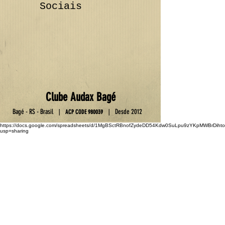
Sociais
Club
e
Au
da
x Ba
gé
Ba
gé - RS - Brasil
D
esde 2012
|
|
ACP C
OD
E
9800
39
https://docs.google.com/spreadsheets/d/1MgBSctRBnofZydeDD54Kdw0SuLpu9zYKpMWBrDihto
usp=sharing