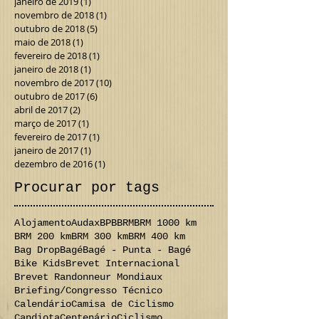
janeiro de 2019
(1)
1 post
novembro de 2018
(1)
1 post
outubro de 2018
(5)
5 posts
maio de 2018
(1)
1 post
fevereiro de 2018
(1)
1 post
janeiro de 2018
(1)
1 post
novembro de 2017
(10)
10 posts
outubro de 2017
(6)
6 posts
abril de 2017
(2)
2 posts
março de 2017
(1)
1 post
fevereiro de 2017
(1)
1 post
janeiro de 2017
(1)
1 post
dezembro de 2016
(1)
1 post
Procurar por tags
Alojamento
Audax
BPB
BRM
BRM 1000 km
BRM 200 km
BRM 300 km
BRM 400 km
Bag Drop
Bagé
Bagé - Punta - Bagé
Bike Kids
Brevet Internacional
Brevet Randonneur Mondiaux
Briefing/Congresso Técnico
Calendário
Camisa de Ciclismo
Candiota
Centenário
Ciclismo